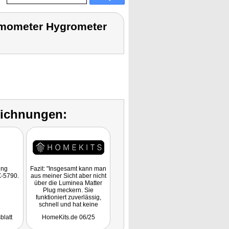
rmometer Hygrometer
eichnungen:
ung
Fazit: "Insgesamt kann man
X-5790.
aus meiner Sicht aber nicht
über die Luminea Matter
Plug meckern. Sie
funktioniert zuverlässig,
schnell und hat keine
Verbindungsprobleme. Mit
blatt
HomeKits.de 06/25
einem Preis von nur 12,99
Euro (oder 19,99 Euro im