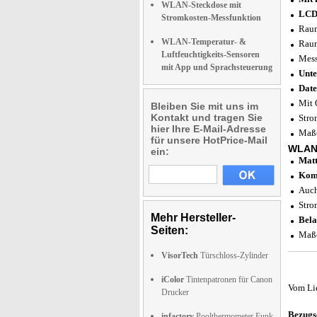
WLAN-Steckdose mit
LCD
Stromkosten-Messfunktion
Raum
WLAN-Temperatur- &
Raum
Luftfeuchtigkeits-Sensoren
Mess
mit App und Sprachsteuerung
Unte
Date
Mit 
Bleiben Sie mit uns im
Kontakt und tragen Sie
Stro
hier Ihre E-Mail-Adresse
Maße
für unsere HotPrice-Mail
WLAN
ein:
Matt
Komp
Auch
Stro
Mehr Hersteller-
Bela
Seiten:
Maße
VisorTech
Türschloss-Zylinder
iColor
Tintenpatronen für Canon
Vom Li
Drucker
Bezugs
infactory
Poolthermometer Funk