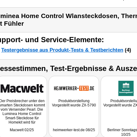
minea Home Control Wlansteckdosen, The
t Fühler
pport- und Service-Elemente:
Testergebnisse aus Produkt-Tests & Testberichten
(4)
ressestimmen, Test-Ergebnisse & Ausz
Der Preisbrecher unter den
Produktvorstellung
Produktvorstell
smarten Steckdosen kommt
Vorgestellt wurde ZX-5790
Vorgestellt wurde Z
vom Versender Pearl. Die
Luminea Home Control
Smart-Steckdose für
Homekit wird für
verlockende 14,44 Euro
Macwelt 02/25
heimwerker-test.de 08/25
Berliner Sonntags
angeboten. Trotzdem hat
10/25
die smarte Steckdose von