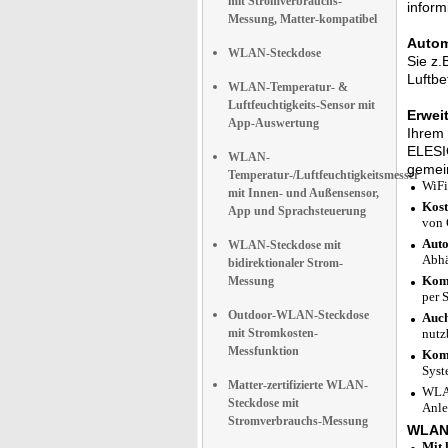
mit Stromverbrauchs-
inform
Messung, Matter-kompatibel
Autom
WLAN-Steckdose
Sie z.
Luftbe
WLAN-Temperatur- &
Luftfeuchtigkeits-Sensor mit
Erwei
App-Auswertung
Ihrem 
ELESIO
WLAN-
gemei
Temperatur-/Luftfeuchtigkeitsmesser
WiFi
mit Innen- und Außensensor,
Kost
App und Sprachsteuerung
von 
Auto
WLAN-Steckdose mit
Abhä
bidirektionaler Strom-
Komp
Messung
per 
Outdoor-WLAN-Steckdose
Auch
mit Stromkosten-
nutz
Messfunktion
Komp
Syst
Matter-zertifizierte WLAN-
WLAN
Steckdose mit
Anle
Stromverbrauchs-Messung
WLAN-
Mit 