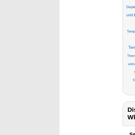
Displ
und 
Tempe
Tem
Ther
und 
T
Di
Wl
Se