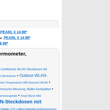
PEARL € 14,99*
:
PEARL € 14,99*
le
:
6,99*
ermometer,
r-zertifizierte WLAN-Steckdosen mit
•
Outdoor-WLAN-
t Steckdosen
•
nen-Temperaturen Wifi Sensoren WLAN
•
rbrauchs-Messung, Matter-kompatibel
•
tenmessgeräte
Smart Büros Mini
N-Steckdosen mit
Digitale LCD Luftfeuchtigkeiten Außensensoren