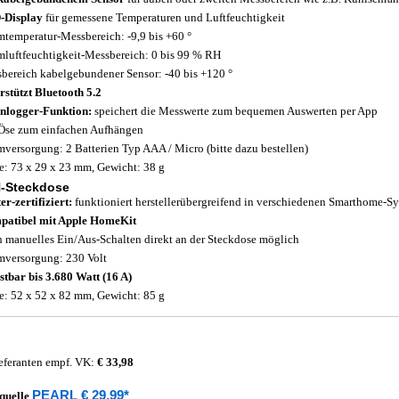
-Display
für gemessene Temperaturen und Luftfeuchtigkeit
temperatur-Messbereich: -9,9 bis +60 °
luftfeuchtigkeit-Messbereich: 0 bis 99 % RH
bereich kabelgebundener Sensor: -40 bis +120 °
rstützt Bluetooth 5.2
nlogger-Funktion:
speichert die Messwerte zum bequemen Auswerten per App
Öse zum einfachen Aufhängen
mversorgung: 2 Batterien Typ AAA / Micro (bitte dazu bestellen)
: 73 x 29 x 23 mm, Gewicht: 38 g
-Steckdose
er-zertifiziert:
funktioniert herstellerübergreifend in verschiedenen Smarthome-S
atibel mit Apple HomeKit
 manuelles Ein/Aus-Schalten direkt an der Steckdose möglich
mversorgung: 230 Volt
stbar bis 3.680 Watt (16 A)
: 52 x 52 x 82 mm, Gewicht: 85 g
eferanten empf. VK:
€ 33,98
PEARL € 29,99*
quelle