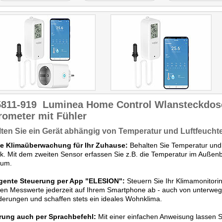
Luminea alles, was wichtig
ist: einen großen Ein/Aus-
Schalter und satte 3.680
Watt Belastbarkeit.
Getestet wurde ZX-5600.
5811-919
Luminea Home Control Wlansteckdos
rometer mit Fühler
ten Sie ein Gerät abhängig von Temperatur und Luftfeucht
se Klimaüberwachung für Ihr Zuhause:
Behalten Sie Temperatur und 
ck. Mit dem zweiten Sensor erfassen Sie z.B. die Temperatur im Außen
ium.
ligente Steuerung per App "ELESION":
Steuern Sie Ihr Klimamonitorin
len Messwerte jederzeit auf Ihrem Smartphone ab - auch von unterwegs
erungen und schaffen stets ein ideales Wohnklima.
rung auch per Sprachbefehl:
Mit einer einfachen Anweisung lassen S