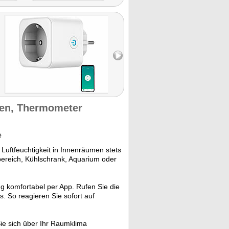
Doppelpack) ist sie
außerdem nicht teuer. Von
daher kann sie für viele
Einsatzzwecke vollkommen
ausreichend sein."
Getestet wurde ZX-5599.
en, Thermometer
e
Luftfeuchtigkeit in Innenräumen stets
bereich, Kühlschrank, Aquarium oder
g komfortabel per App. Rufen Sie die
. So reagieren Sie sofort auf
ie sich über Ihr Raumklima