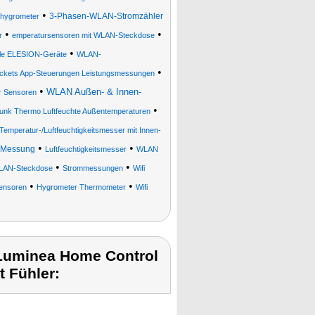
•
3-Phasen-WLAN-Stromzähler
hygrometer
•
•
r
emperatursensoren mit WLAN-Steckdose
•
ble ELESION-Geräte
WLAN-
•
ockets App-Steuerungen Leistungsmessungen
•
WLAN Außen- & Innen-
er Sensoren
•
 Funk Thermo Luftfeuchte Außentemperaturen
mperatur-/Luftfeuchtigkeitsmesser mit Innen-
•
•
m-Messung
Luftfeuchtigkeitsmesser
WLAN
•
•
 WLAN-Steckdose
Strommessungen
Wifi
•
•
sensoren
Hygrometer Thermometer
Wifi
Luminea Home Control
 Fühler: