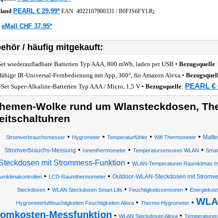
PEARL € 29,99*
hland
EAN:
4022107900331
/
B0FJS6FYLR
;
eMall CHF 37.95*
z
ehör / häufig mitgekauft:
Set wiederaufladbare Batterien Typ AAA, 800 mWh, laden per USB •
Bezugsquelle
fähige IR-Universal-Fernbedienung mit App, 360°, für Amazon Alexa •
Bezugsquel
PEARL € 
-Set Super-Alkaline-Batterien Typ AAA / Micro, 1,5 V •
Bezugsquelle
:
hemen-Wolke rund um Wlansteckdosen, Th
eitschaltuhren
•
•
•
•
Matte
Stromverbrauchsmesser
Hygrometer
Temperaturfühler
Wifi Thermometer
•
•
•
Stromverbrauchs-Messung
Innenthermometer
Temperatursensoren WLAN
Smar
Steckdosen mit Strommess-Funktion
•
WLAN-Temperaturen Raumklimas In
•
•
Outdoor-WLAN-Steckdosen mit Stromve
umklimakontrollen
LCD-Raumthermometer
•
•
•
Steckdosen
WLAN Steckdosen Smart Life
Feuchtigkeitssensoren
Energiekos
WLA
•
•
Hygrometerluftfeuchtigkeiten Feuchtigkeiten Alexa
Thermo-Hygrometer
romkosten-Messfunktion
•
•
WLAN Steckdosen Alexa
Temperaturen 