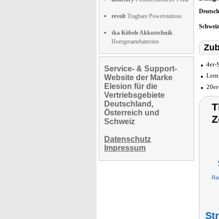
Deutsc
revolt
Tragbare Powerstations
Schwei
tka Köbele Akkutechnik
Hoergeraetebatterien
Zub
4er-
Service- & Support-
Lern
Website der Marke
Elesion für die
20er
Vertriebsgebiete
Deutschland,
T
Österreich und
Z
Schweiz
Datenschutz
Impressum
Ra
St