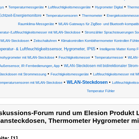
•
•
•
•
ays
Temperaturmessgeräte
Luftfeuchtigkeitsmessgeräte
Hygrometer Digital
Thermo
•
•
•
Echtzeit-Energiemonitore
Temperatursensoren
Thermometer
Energiekostenmesse
•
Raumklima-Messgeräte
WLAN-Gateways für ZigBee- und Bluetooth-kompati
•
ratur-/Luftfeuchtigkeitsmesser mit WLAN-Steckdose
Stromzähler Sprachsteuerungen S
•
•
WLAN-Steckdosen
Zeitschaltuhren
Klimakontrollen Kombithermometer Kontrollen Fühl
•
peratur- & Luftfeuchtigkeitssensor, Hygrometer, IP65
Intelligente Matter Komp
•
•
•
mohygrometer mit WLAN-Steckdose
Feuchtigkeitsmesser
Temperaturmesser
WLAN-Te
•
WLAN-Steckdosen mit bidirektionaler Stro
Außensensor, IR-Fernbedienungen, App
•
•
Steckdosen mit Strommessung
Feuchtigkeitsmessgeräte
Luftfeuchtigkeitsmesser mit
•
•
WLAN-Steckdosen
emperatursensoren mit WLAN-Steckdose
Luftfeuchtigkeits
Temperatur Fühler
skussions-Forum rund um Elesion Produkt 
ansteckdosen, Thermometer Hygrometer mit
ite: [1]