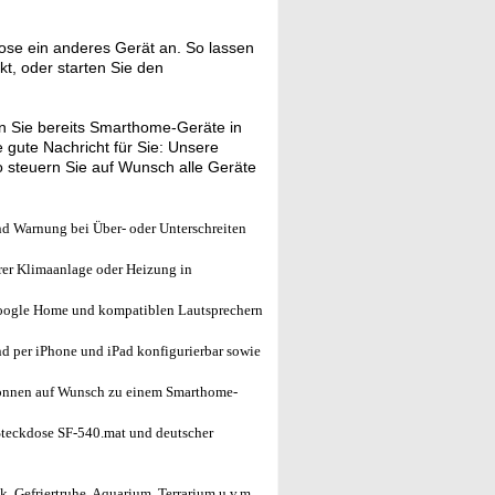
se ein anderes Gerät an. So lassen
kt, oder starten Sie den
 Sie bereits Smarthome-Geräte in
gute Nachricht für Sie: Unsere
 steuern Sie auf Wunsch alle Geräte
d Warnung bei Über- oder Unterschreiten
rer Klimaanlage oder Heizung in
ogle Home und kompatiblen Lautsprechern
d per iPhone und iPad konfigurierbar sowie
önnen auf Wunsch zu einem Smarthome-
teckdose SF-540.mat und deutscher
, Gefriertruhe, Aquarium, Terrarium u.v.m.