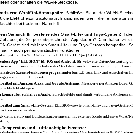
ieren oder schalten die WLAN-Steckdose.
atisierte Wohlfühl-Atmosphäre:
Schließen Sie an der WLAN-Steckdo
B. die Elektroheizung automatisch anspringen, wenn die Temperatur sin
feuchter bei trockener Raumluft.
tern Sie auch Ihr bestehendes Smart-Life- und Tuya-System:
Haben
Zuhause, die Sie per entsprechender App steuern? Dann haben wir die 
N-Geräte sind mit Ihren Smart-Life- und Tuya-Geräten kompatibel. So
nsam - auch per automatischer Funktionen!
-kompatibel: für WLAN-Standards IEEE 802.11b/g/n (2,4 GHz)
enlose App "ELESION" für iOS und Android:
für weltweite Daten-Auswertung un
Grenzwerten sowie zum Schalten der Steckdose, auch automnatisch und per Timer
matische Szenen-Funktionen programmierbar,
z.B. zum Ein- und Ausschalten Ih
ngigkeit von der Temperatur
atibel mit Amazon Alexa und Google Assistant:
Messwerte per Amazon Echo, Go
Sprachbefehl abfragen
 kompatibel zu Siri von Apple:
Sprachbefehle und damit verbundene Aktionen sin
bar
atibel zum Smart-Life-System:
ELESION- sowie Smart-Life- und Tuya-Geräte k
em kombiniert werden
-Temperatur- und Luftfeuchtigkeitsmesser mit externer Sonde inklusive WLAN-S
itung
Temperatur- und Luftfeuchtigkeitsmesser
kabelgebundenem Sensor
für außen oder zweiten Messbereich wie z.B. Kühlschrank