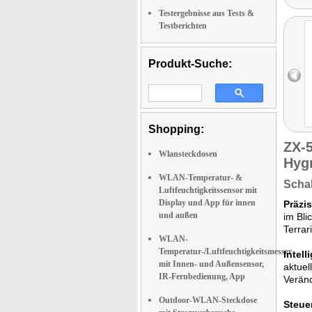
Testergebnisse aus Tests &
Testberichten
Produkt-Suche:
Shopping:
ZX-
Wlansteckdosen
Hyg
WLAN-Temperatur- &
Schal
Luftfeuchtigkeitssensor mit
Display und App für innen
Präzi
und außen
im Bli
Terrar
WLAN-
Temperatur-/Luftfeuchtigkeitsmesser
Intel
mit Innen- und Außensensor,
aktuel
IR-Fernbedienung, App
Veränd
Outdoor-WLAN-Steckdose
Steue