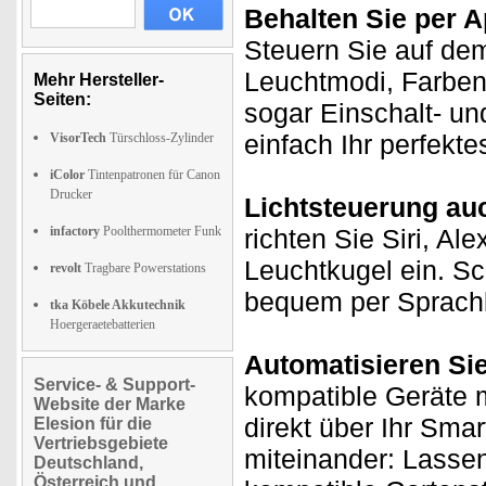
Behalten Sie per A
Steuern Sie auf de
Leuchtmodi, Farben
Mehr Hersteller-
Seiten:
sogar Einschalt- un
einfach Ihr perfekt
VisorTech
Türschloss-Zylinder
iColor
Tintenpatronen für Canon
Drucker
Lichtsteuerung au
infactory
Poolthermometer Funk
richten Sie Siri, Al
Leuchtkugel ein. Sc
revolt
Tragbare Powerstations
bequem per Sprachb
tka Köbele Akkutechnik
Hoergeraetebatterien
Automatisieren Si
Service- & Support-
kompatible Geräte m
Website der Marke
direkt über Ihr Sma
Elesion für die
Vertriebsgebiete
miteinander: Lasse
Deutschland,
Österreich und