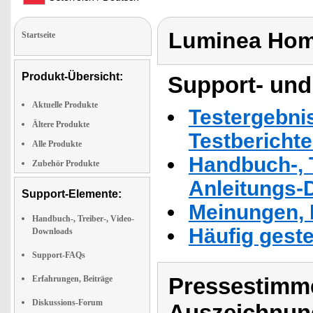
Luminea Hom
Startseite
Produkt-Übersicht:
Support- und
Aktuelle Produkte
Testergebni
Ältere Produkte
Testbericht
Alle Produkte
Handbuch-, T
Zubehör Produkte
Anleitungs-
Support-Elemente:
Meinungen, 
Handbuch-, Treiber-, Video-
Häufig geste
Downloads
Support-FAQs
Pressestimme
Erfahrungen, Beiträge
Diskussions-Forum
Auszeichnun