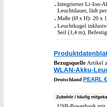
Integrierter Li-Ion-
Leuchtdauer, lädt per
Maße (Ø x H): 20 x 
Leuchtkugel inklusi
Seil (1,4 m), Befest
Produktdatenblat
Bezugsquelle
Artikel a
WLAN-Akku-Leuc
PEARL €
Deutschland
Zubehör / häufig mitgeka
USB-Powerbank mit 2