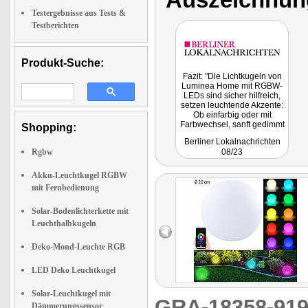
Testergebnisse aus Tests &
Testberichten
Produkt-Suche:
Fazit: "Die Lichtkugeln von
Luminea Home mit RGBW-
LEDs sind sicher hilfreich,
setzen leuchtende Akzente:
Ob einfarbig oder mit
Farbwechsel, sanft gedimmt
Shopping:
oder mit voller Leuchtkraft,
Berliner Lokalnachrichten
das Licht Lichtkugel hilft die
Rgbw
08/23
Dunkelheit zu verbannen.
Unabhängig vom
Stromanschluss dank Akku."
Akku-Leuchtkugel RGBW
mit Fernbedienung
Solar-Bodenlichterkette mit
Leuchthalbkugeln
Deko-Mond-Leuchte RGB
LED Deko Leuchtkugel
Solar-Leuchtkugel mit
GRA-18358-9
Dämmerungssensor