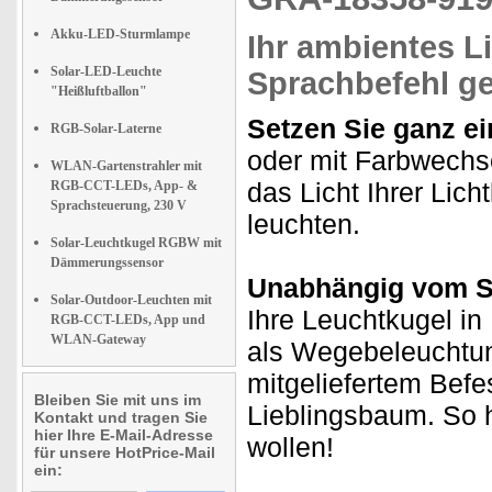
Akku-LED-Sturmlampe
Ihr ambientes L
Solar-LED-Leuchte
Sprachbefehl ge
"Heißluftballon"
Setzen Sie ganz ei
RGB-Solar-Laterne
oder mit Farbwechse
WLAN-Gartenstrahler mit
das Licht Ihrer Lic
RGB-CCT-LEDs, App- &
Sprachsteuerung, 230 V
leuchten.
Solar-Leuchtkugel RGBW mit
Dämmerungssensor
Unabhängig vom S
Solar-Outdoor-Leuchten mit
Ihre Leuchtkugel in
RGB-CCT-LEDs, App und
WLAN-Gateway
als Wegebeleuchtun
mitgeliefertem Befe
Bleiben Sie mit uns im
Lieblingsbaum. So 
Kontakt und tragen Sie
hier Ihre E-Mail-Adresse
wollen!
für unsere HotPrice-Mail
ein: