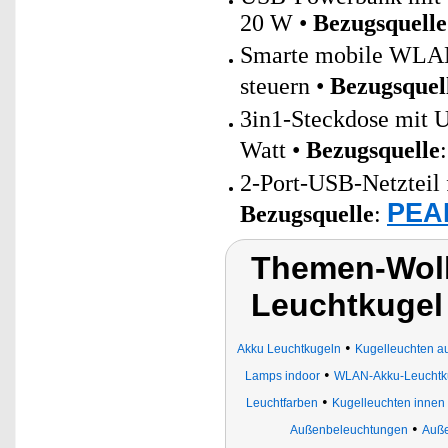
20 W •
Bezugsquelle
Smarte mobile WLAN-
steuern •
Bezugsquel
3in1-Steckdose mit 
Watt •
Bezugsquelle
2-Port-USB-Netzteil 
PEAR
Bezugsquelle
:
Themen-Wol
Leuchtkuge
•
Akku Leuchtkugeln
Kugelleuchten 
•
Lamps indoor
WLAN-Akku-Leuchtk
•
Leuchtfarben
Kugelleuchten innen
•
Außenbeleuchtungen
Auße