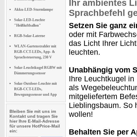
Ihr ambientes L
Akku-LED-Sturmlampe
Sprachbefehl ge
Solar-LED-Leuchte
Setzen Sie ganz ei
"Heißluftballon"
oder mit Farbwechse
RGB-Solar-Laterne
das Licht Ihrer Lic
WLAN-Gartenstrahler mit
leuchten.
RGB-CCT-LEDs, App- &
Sprachsteuerung, 230 V
Solar-Leuchtkugel RGBW mit
Unabhängig vom S
Dämmerungssensor
Ihre Leuchtkugel in
Solar-Outdoor-Leuchte mit
als Wegebeleuchtun
RGB-CCT-LEDs,
mitgeliefertem Befe
Bewegungssensor und App
Lieblingsbaum. So 
Bleiben Sie mit uns im
wollen!
Kontakt und tragen Sie
hier Ihre E-Mail-Adresse
für unsere HotPrice-Mail
Behalten Sie per A
ein: