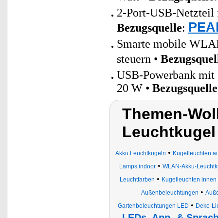
2-Port-USB-Netzteil 
PEAR
Bezugsquelle
:
Smarte mobile WLAN-
steuern •
Bezugsquel
USB-Powerbank mit 2
20 W •
Bezugsquelle
Themen-Wol
Leuchtkuge
•
Akku Leuchtkugeln
Kugelleuchten 
•
Lamps indoor
WLAN-Akku-Leuchtk
•
Leuchtfarben
Kugelleuchten innen
•
Außenbeleuchtungen
Auße
•
Gartenbeleuchtungen LED
Deko-Li
LEDs, App- & Sprach