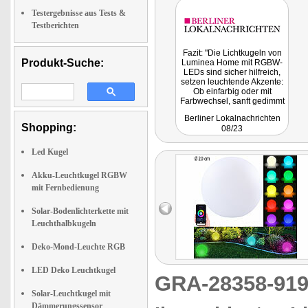
Testergebnisse aus Tests &
Testberichten
Fazit: "Die Lichtkugeln von
Produkt-Suche:
Luminea Home mit RGBW-
LEDs sind sicher hilfreich,
setzen leuchtende Akzente:
Ob einfarbig oder mit
Farbwechsel, sanft gedimmt
oder mit voller Leuchtkraft,
Berliner Lokalnachrichten
das Licht Lichtkugel hilft die
Shopping:
08/23
Dunkelheit zu verbannen.
Unabhängig vom
Stromanschluss dank Akku."
Led Kugel
Akku-Leuchtkugel RGBW
mit Fernbedienung
Solar-Bodenlichterkette mit
Leuchthalbkugeln
Deko-Mond-Leuchte RGB
LED Deko Leuchtkugel
GRA-28358-9
Solar-Leuchtkugel mit
Dämmerungssensor