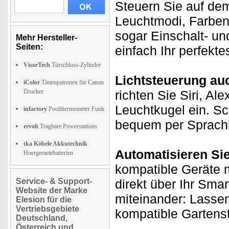
Steuern Sie auf de
Leuchtmodi, Farben
sogar Einschalt- un
Mehr Hersteller-
Seiten:
einfach Ihr perfekt
VisorTech
Türschloss-Zylinder
Lichtsteuerung au
iColor
Tintenpatronen für Canon
Drucker
richten Sie Siri, Al
Leuchtkugel ein. Sc
infactory
Poolthermometer Funk
bequem per Sprachb
revolt
Tragbare Powerstations
tka Köbele Akkutechnik
Automatisieren Si
Hoergeraetebatterien
kompatible Geräte m
Service- & Support-
direkt über Ihr Sma
Website der Marke
miteinander: Lasse
Elesion für die
Vertriebsgebiete
kompatible Gartenst
Deutschland,
Österreich und