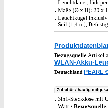
Leuchtdauer, lädt per
Maße (Ø x H): 20 x 
Leuchtkugel inklusi
Seil (1,4 m), Befest
Produktdatenblat
Bezugsquelle
Artikel a
WLAN-Akku-Leuc
PEARL €
Deutschland
Zubehör / häufig mitgeka
3in1-Steckdose mit 
Watt •
Bezugsquelle