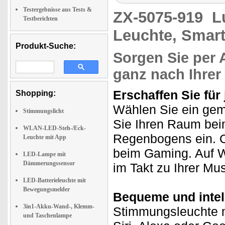
Testergebnisse aus Tests &
ZX-5075-919
L
Testberichten
Leuchte, Smar
Produkt-Suche:
Sorgen Sie per 
ganz nach Ihre
Erschaffen Sie für
Shopping:
Wählen Sie ein gem
Stimmungslicht
Sie Ihren Raum bei
WLAN-LED-Steh-/Eck-
Regenbogens ein. O
Leuchte mit App
beim Gaming. Auf W
LED-Lampe mit
Dämmerungssensor
im Takt zu Ihrer Mu
LED-Batterieleuchte mit
Bewegungsmelder
Bequeme und intel
3in1-Akku-Wand-, Klemm-
Stimmungsleuchte m
und Taschenlampe