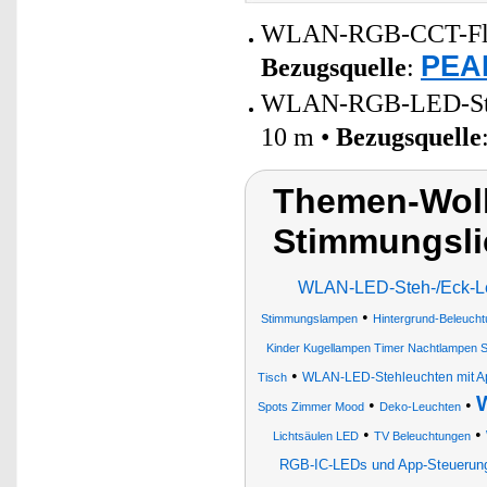
WLAN-RGB-CCT-Fluter
PEAR
Bezugsquelle
:
WLAN-RGB-LED-Strei
10 m •
Bezugsquelle
Themen-Wol
Stimmungslic
WLAN-LED-Steh-/Eck-Le
•
Stimmungslampen
Hintergrund-Beleuch
Kinder Kugellampen Timer Nachtlampen
•
WLAN-LED-Stehleuchten mit A
Tisch
•
•
Spots Zimmer Mood
Deko-Leuchten
•
•
Lichtsäulen LED
TV Beleuchtungen
RGB-IC-LEDs und App-Steuerun