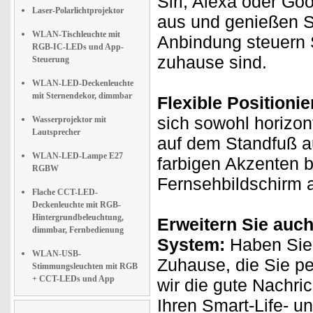
Siri, Alexa oder Go
Laser-Polarlichtprojektor
aus und genießen 
WLAN-Tischleuchte mit
Anbindung steuern 
RGB-IC-LEDs und App-
zuhause sind.
Steuerung
WLAN-LED-Deckenleuchte
mit Sternendekor, dimmbar
Flexible Positioni
sich sowohl horizon
Wasserprojektor mit
Lautsprecher
auf dem Standfuß au
WLAN-LED-Lampe E27
farbigen Akzenten b
RGBW
Fernsehbildschirm 
Flache CCT-LED-
Deckenleuchte mit RGB-
Hintergrundbeleuchtung,
Erweitern Sie auch
dimmbar, Fernbedienung
System:
Haben Sie 
WLAN-USB-
Zuhause, die Sie p
Stimmungsleuchten mit RGB
+ CCT-LEDs und App
wir die gute Nachri
Ihren Smart-Life- u