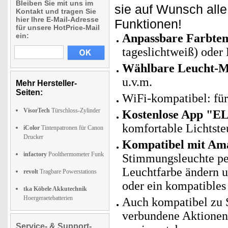
Bleiben Sie mit uns im
sie auf Wunsch all
Kontakt und tragen Sie
hier Ihre E-Mail-Adresse
Funktionen!
für unsere HotPrice-Mail
ein:
Anpassbare Farbte
tageslichtweiß) oder
Wählbare Leucht-M
u.v.m.
Mehr Hersteller-
Seiten:
WiFi-kompatibel: fü
VisorTech
Türschloss-Zylinder
Kostenlose App "E
komfortable Lichtste
iColor
Tintenpatronen für Canon
Drucker
Kompatibel mit Ama
infactory
Poolthermometer Funk
Stimmungsleuchte per
Leuchtfarbe ändern 
revolt
Tragbare Powerstations
oder ein kompatibles
tka Köbele Akkutechnik
Hoergeraetebatterien
Auch kompatibel zu S
verbundene Aktionen 
Service- & Support-