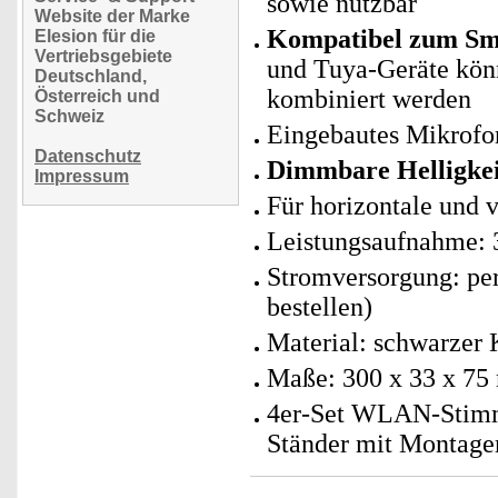
sowie nutzbar
Website der Marke
Kompatibel zum Sma
Elesion für die
Vertriebsgebiete
und Tuya-Geräte kö
Deutschland,
kombiniert werden
Österreich und
Schweiz
Eingebautes Mikrofo
Datenschutz
Dimmbare Helligkei
Impressum
Für horizontale und 
Leistungsaufnahme: 
Stromversorgung: per
bestellen)
Material: schwarzer 
Maße: 300 x 33 x 75
4er-Set WLAN-Stimm
Ständer mit Montagem