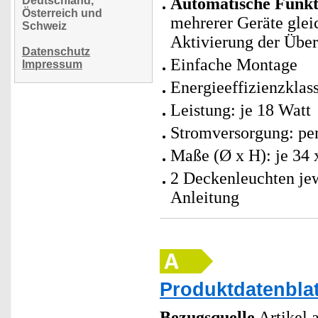
Deutschland,
Automatische Funk
Österreich und
mehrerer Geräte gleic
Schweiz
Aktivierung der Übe
Datenschutz
Einfache Montage
Impressum
Energieeffizienzklas
Leistung: je 18 Watt
Stromversorgung: per
Maße (Ø x H): je 34 
2 Deckenleuchten jew
Anleitung
Produktdatenblat
Bezugsquelle
Artikel a