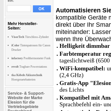
ein:
Automatisieren Si
kompatible Geräte m
direkt über Ihr Sma
Mehr Hersteller-
Seiten:
miteinander: Lasse
VisorTech
Türschloss-Zylinder
wenn Ihre Überwach
Helligkeit dimmbar
iColor
Tintenpatronen für Canon
Drucker
Farbtemperatur reg
infactory
Poolthermometer Funk
tageslichtweiß (6500
revolt
Tragbare Powerstations
WiFi-kompatibel:
un
(2,4 GHz)
tka Köbele Akkutechnik
Hoergeraetebatterien
Gratis-App "Elesio
des Lichts
Service- & Support-
Kompatibel mit Ama
Website der Marke
Elesion für die
Sprachbefehl ein- un
Vertriebsgebiete