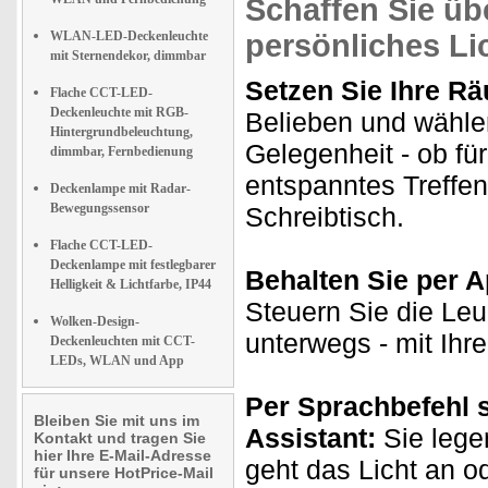
Schaffen Sie übe
WLAN-LED-Deckenleuchte
persönliches Li
mit Sternendekor, dimmbar
Setzen Sie Ihre Rä
Flache CCT-LED-
Deckenleuchte mit RGB-
Belieben und wähle
Hintergrundbeleuchtung,
Gelegenheit - ob fü
dimmbar, Fernbedienung
entspanntes Treffe
Deckenlampe mit Radar-
Bewegungssensor
Schreibtisch.
Flache CCT-LED-
Deckenlampe mit festlegbarer
Behalten Sie per Ap
Helligkeit & Lichtfarbe, IP44
Steuern Sie die Le
Wolken-Design-
unterwegs - mit Ih
Deckenleuchten mit CCT-
LEDs, WLAN und App
Per Sprachbefehl 
Bleiben Sie mit uns im
Assistant:
Sie lege
Kontakt und tragen Sie
hier Ihre E-Mail-Adresse
geht das Licht an o
für unsere HotPrice-Mail