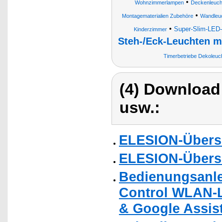
•
Wohnzimmerlampen
Deckenleuc
•
Montagematerialien Zubehöre
Wandleu
•
Super-Slim-LED
Kinderzimmer
Steh-/Eck-Leuchten m
Timerbetriebe Dekoleu
(4) Download
usw.:
ELESION-Übers
ELESION-Übers
Bedienungsanle
Control WLAN-L
& Google Assist