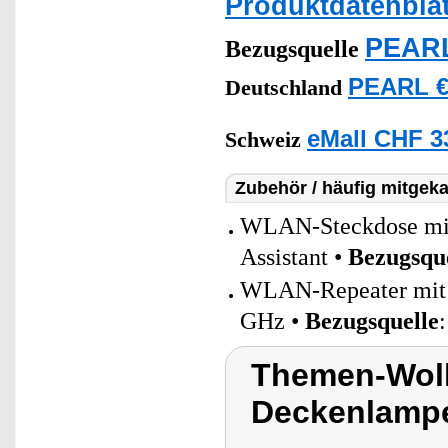
Produktdatenblat
PEARL
Bezugsquelle
PEARL €
Deutschland
eMall CHF 3
Schweiz
Zubehör / häufig mitgeka
WLAN-Steckdose mit 
Assistant •
Bezugsqu
WLAN-Repeater mit a
GHz •
Bezugsquelle
Themen-Wol
Deckenlampe