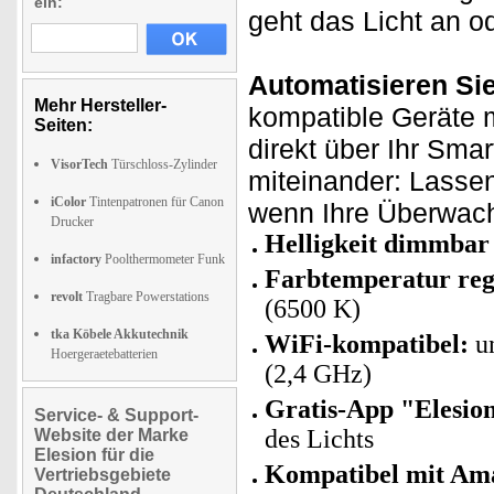
ein:
geht das Licht an o
Automatisieren Si
Mehr Hersteller-
kompatible Geräte m
Seiten:
direkt über Ihr Sma
VisorTech
Türschloss-Zylinder
miteinander: Lasse
iColor
Tintenpatronen für Canon
wenn Ihre Überwach
Drucker
Helligkeit dimmbar
infactory
Poolthermometer Funk
Farbtemperatur reg
revolt
Tragbare Powerstations
(6500 K)
tka Köbele Akkutechnik
WiFi-kompatibel:
un
Hoergeraetebatterien
(2,4 GHz)
Gratis-App "Elesio
Service- & Support-
des Lichts
Website der Marke
Elesion für die
Kompatibel mit Ama
Vertriebsgebiete