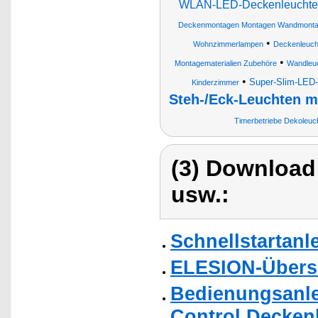
WLAN-LED-Deckenleuchte m
Deckenmontagen Montagen Wandmont
•
Wohnzimmerlampen
Deckenleuc
•
Montagematerialien Zubehöre
Wandleu
•
Super-Slim-LED
Kinderzimmer
Steh-/Eck-Leuchten m
Timerbetriebe Dekoleu
(3) Download
usw.:
Schnellstartanl
ELESION-Übers
Bedienungsanle
Control Decken