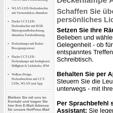
Deckenlampe A
WLAN-LED-Deckenleuchte
Schaffen Sie übe
mit Sternendekor, dimmbar
persönliches Li
Flache CCT-LED-
Deckenleuchte mit RGB-
Setzen Sie Ihre Rä
Hintergrundbeleuchtung,
dimmbar, Fernbedienung
Belieben und wähle
Gelegenheit - ob fü
Deckenlampe mit Radar-
Bewegungssensor
entspanntes Treffe
Flache CCT-LED-
Schreibtisch.
Deckenlampe mit festlegbarer
Helligkeit & Lichtfarbe, IP44
Behalten Sie per Ap
Wolken-Design-
Deckenleuchten mit CCT-
Steuern Sie die Le
LEDs, WLAN und App
unterwegs - mit Ih
Bleiben Sie mit uns im
Kontakt und tragen Sie
Per Sprachbefehl 
hier Ihre E-Mail-Adresse
Assistant:
Sie lege
für unsere HotPrice-Mail