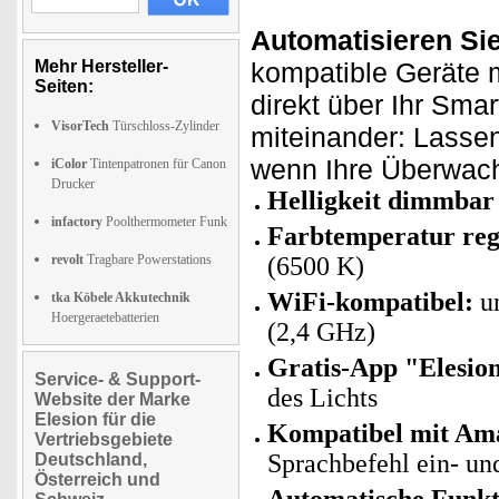
Automatisieren Si
Mehr Hersteller-
kompatible Geräte m
Seiten:
direkt über Ihr Sma
VisorTech
Türschloss-Zylinder
miteinander: Lasse
wenn Ihre Überwach
iColor
Tintenpatronen für Canon
Drucker
Helligkeit dimmbar
infactory
Poolthermometer Funk
Farbtemperatur reg
revolt
Tragbare Powerstations
(6500 K)
WiFi-kompatibel:
un
tka Köbele Akkutechnik
Hoergeraetebatterien
(2,4 GHz)
Gratis-App "Elesio
Service- & Support-
des Lichts
Website der Marke
Elesion für die
Kompatibel mit Ama
Vertriebsgebiete
Sprachbefehl ein- un
Deutschland,
Österreich und