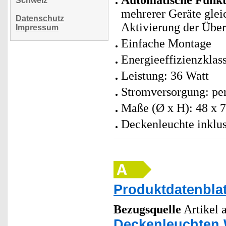
Automatische Funk
Schweiz
mehrerer Geräte gleic
Datenschutz
Aktivierung der Übe
Impressum
Einfache Montage
Energieeffizienzklas
Leistung: 36 Watt
Stromversorgung: per
Maße (Ø x H): 48 x 7
Deckenleuchte inklu
Produktdatenblat
Bezugsquelle
Artikel a
Deckenleuchten