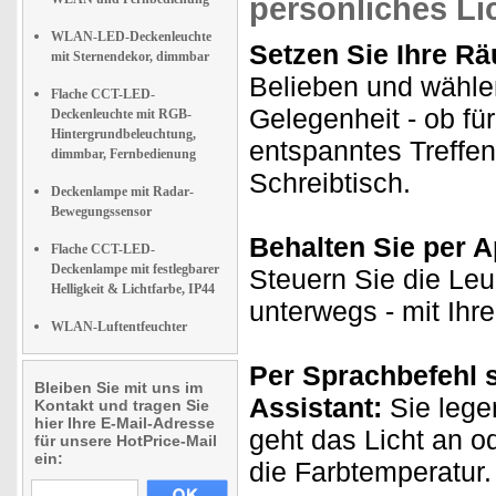
persönliches Li
WLAN-LED-Deckenleuchte
Setzen Sie Ihre Rä
mit Sternendekor, dimmbar
Belieben und wähle
Flache CCT-LED-
Gelegenheit - ob fü
Deckenleuchte mit RGB-
Hintergrundbeleuchtung,
entspanntes Treffe
dimmbar, Fernbedienung
Schreibtisch.
Deckenlampe mit Radar-
Bewegungssensor
Behalten Sie per Ap
Flache CCT-LED-
Deckenlampe mit festlegbarer
Steuern Sie die Le
Helligkeit & Lichtfarbe, IP44
unterwegs - mit Ih
WLAN-Luftentfeuchter
Per Sprachbefehl 
Bleiben Sie mit uns im
Assistant:
Sie lege
Kontakt und tragen Sie
hier Ihre E-Mail-Adresse
geht das Licht an o
für unsere HotPrice-Mail
ein:
die Farbtemperatur.