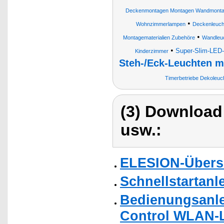
Deckenmontagen Montagen Wandmont
•
Wohnzimmerlampen
Deckenleuc
•
Montagematerialien Zubehöre
Wandleu
•
Super-Slim-LED
Kinderzimmer
Steh-/Eck-Leuchten m
Timerbetriebe Dekoleu
(3) Download
usw.:
ELESION-Übers
Schnellstartanl
Bedienungsanle
Control WLAN-L