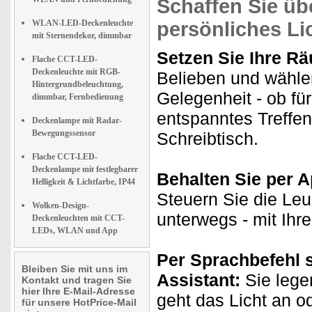
Schaffen Sie übe
WLAN-LED-Deckenleuchte
persönliches Li
mit Sternendekor, dimmbar
Setzen Sie Ihre Rä
Flache CCT-LED-
Deckenleuchte mit RGB-
Belieben und wähle
Hintergrundbeleuchtung,
Gelegenheit - ob fü
dimmbar, Fernbedienung
entspanntes Treffe
Deckenlampe mit Radar-
Bewegungssensor
Schreibtisch.
Flache CCT-LED-
Deckenlampe mit festlegbarer
Behalten Sie per Ap
Helligkeit & Lichtfarbe, IP44
Steuern Sie die Le
Wolken-Design-
unterwegs - mit Ih
Deckenleuchten mit CCT-
LEDs, WLAN und App
Per Sprachbefehl 
Bleiben Sie mit uns im
Assistant:
Sie lege
Kontakt und tragen Sie
hier Ihre E-Mail-Adresse
geht das Licht an o
für unsere HotPrice-Mail