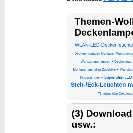
Themen-Wol
Deckenlampe
WLAN-LED-Deckenleuchte m
Deckenmontagen Montagen Wandmont
•
Wohnzimmerlampen
Deckenleuc
•
Montagematerialien Zubehöre
Wandleu
•
Super-Slim-LED
Kinderzimmer
Steh-/Eck-Leuchten m
Timerbetriebe Dekoleu
(3) Download
usw.: