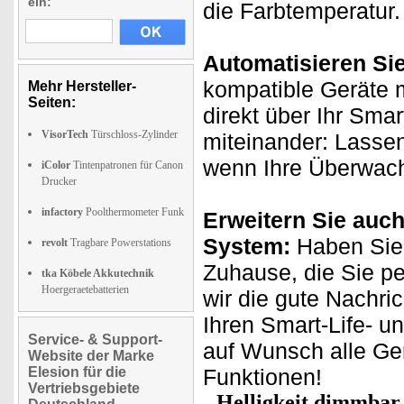
ein:
die Farbtemperatur.
Automatisieren Si
kompatible Geräte m
Mehr Hersteller-
Seiten:
direkt über Ihr Sma
VisorTech
Türschloss-Zylinder
miteinander: Lasse
wenn Ihre Überwach
iColor
Tintenpatronen für Canon
Drucker
infactory
Poolthermometer Funk
Erweitern Sie auch
System:
Haben Sie
revolt
Tragbare Powerstations
Zuhause, die Sie p
tka Köbele Akkutechnik
Hoergeraetebatterien
wir die gute Nachri
Ihren Smart-Life- u
Service- & Support-
auf Wunsch alle Ge
Website der Marke
Elesion für die
Funktionen!
Vertriebsgebiete
Helligkeit dimmbar