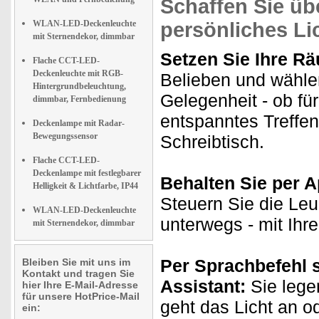
Schaffen Sie übe
WLAN-LED-Deckenleuchte
persönliches Li
mit Sternendekor, dimmbar
Setzen Sie Ihre Rä
Flache CCT-LED-
Deckenleuchte mit RGB-
Belieben und wähle
Hintergrundbeleuchtung,
Gelegenheit - ob fü
dimmbar, Fernbedienung
entspanntes Treffe
Deckenlampe mit Radar-
Bewegungssensor
Schreibtisch.
Flache CCT-LED-
Deckenlampe mit festlegbarer
Behalten Sie per Ap
Helligkeit & Lichtfarbe, IP44
Steuern Sie die Le
WLAN-LED-Deckenleuchte
unterwegs - mit Ih
mit Sternendekor, dimmbar
Per Sprachbefehl 
Bleiben Sie mit uns im
Kontakt und tragen Sie
Assistant:
Sie lege
hier Ihre E-Mail-Adresse
für unsere HotPrice-Mail
geht das Licht an o
ein: