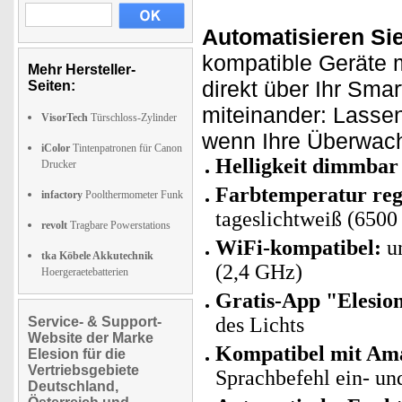
Automatisieren Si
kompatible Geräte m
Mehr Hersteller-
direkt über Ihr Sma
Seiten:
miteinander: Lasse
VisorTech
Türschloss-Zylinder
wenn Ihre Überwach
iColor
Tintenpatronen für Canon
Helligkeit dimmbar
Drucker
Farbtemperatur reg
infactory
Poolthermometer Funk
tageslichtweiß (6500
revolt
Tragbare Powerstations
WiFi-kompatibel:
un
tka Köbele Akkutechnik
(2,4 GHz)
Hoergeraetebatterien
Gratis-App "Elesio
des Lichts
Service- & Support-
Website der Marke
Kompatibel mit Ama
Elesion für die
Vertriebsgebiete
Sprachbefehl ein- un
Deutschland,