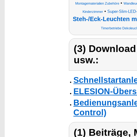
•
Montagematerialien Zubehöre
Wandleu
•
Super-Slim-LED
Kinderzimmer
Steh-/Eck-Leuchten m
Timerbetriebe Dekoleu
(3) Download
usw.:
Schnellstartanl
ELESION-Übers
Bedienungsanle
Control)
(1) Beiträge,