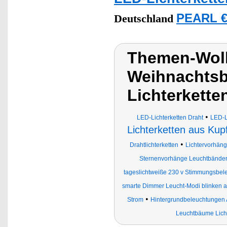
PEARL €
Deutschland
Themen-Wol
Weihnachtsb
Lichterkette
•
LED-Lichterketten Draht
LED-L
Lichterketten aus Ku
•
Drahtlichterketten
Lichtervorhän
Sternenvorhänge Leuchtbänder
tageslichtweiße 230 v Stimmungsbel
smarte Dimmer Leucht-Modi blinken 
•
Strom
Hintergrundbeleuchtungen 
Leuchtbäume Licht