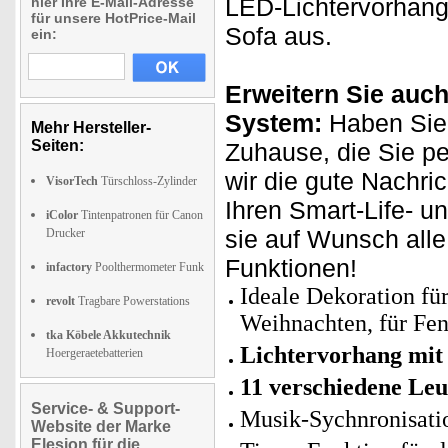
LED-Lichtervorhang
hier Ihre E-Mail-Adresse
für unsere HotPrice-Mail
Sofa aus.
ein:
Erweitern Sie auch
System:
Haben Sie 
Mehr Hersteller-
Seiten:
Zuhause, die Sie p
wir die gute Nachri
VisorTech
Türschloss-Zylinder
Ihren Smart-Life- u
iColor
Tintenpatronen für Canon
sie auf Wunsch all
Drucker
Funktionen!
infactory
Poolthermometer Funk
Ideale Dekoration für
revolt
Tragbare Powerstations
Weihnachten, für Fen
tka Köbele Akkutechnik
Lichtervorhang mi
Hoergeraetebatterien
11 verschiedene Le
Service- & Support-
Musik-Sychnronisati
Website der Marke
Elesion für die