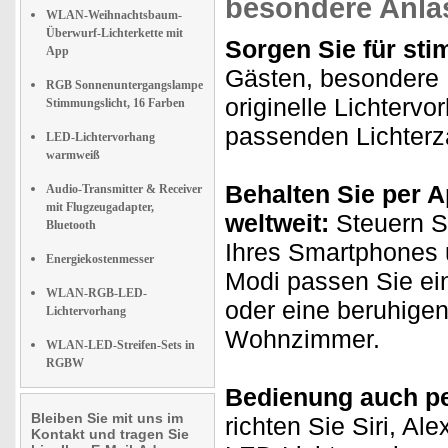
besondere Anläs
WLAN-Weihnachtsbaum-
Überwurf-Lichterkette mit
Sorgen Sie für st
App
Gästen, besondere F
RGB Sonnenuntergangslampe
originelle Lichtervo
Stimmungslicht, 16 Farben
passenden Lichterz
LED-Lichtervorhang
warmweiß
Behalten Sie per A
Audio-Transmitter & Receiver
mit Flugzeugadapter,
weltweit:
Steuern Si
Bluetooth
Ihres Smartphones u
Energiekostenmesser
Modi passen Sie ein
WLAN-RGB-LED-
oder eine beruhige
Lichtervorhang
Wohnzimmer.
WLAN-LED-Streifen-Sets in
RGBW
Bedienung auch pe
Bleiben Sie mit uns im
richten Sie Siri, A
Kontakt und tragen Sie