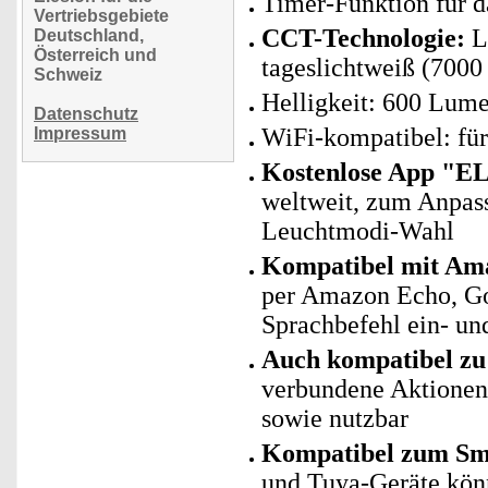
Timer-Funktion für d
Vertriebsgebiete
CCT-Technologie:
Li
Deutschland,
Österreich und
tageslichtweiß (7000
Schweiz
Helligkeit: 600 Lum
Datenschutz
WiFi-kompatibel: fü
Impressum
Kostenlose App "E
weltweit, zum Anpass
Leuchtmodi-Wahl
Kompatibel mit Ama
per Amazon Echo, Go
Sprachbefehl ein- un
Auch kompatibel zu 
verbundene Aktionen 
sowie nutzbar
Kompatibel zum Sma
und Tuya-Geräte kö