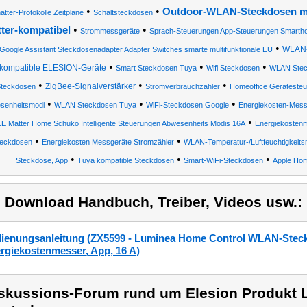
•
•
Outdoor-WLAN-Steckdosen mi
atter-Protokolle Zeitpläne
Schaltsteckdosen
•
•
ter-kompatibel
Strommessgeräte
Sprach-Steuerungen App-Steuerungen Smarth
•
WLAN-G
Google Assistant Steckdosenadapter Adapter Switches smarte multifunktionale EU
•
•
•
kompatible ELESION-Geräte
Smart Steckdosen Tuya
Wifi Steckdosen
WLAN Stec
•
•
•
ZigBee-Signalverstärker
teckdosen
Stromverbrauchzähler
Homeoffice Gerätesteu
•
•
•
senheitsmodi
WLAN Steckdosen Tuya
WiFi-Steckdosen Google
Energiekosten-Mess
•
EE Matter Home Schuko Intelligente Steuerungen Abwesenheits Modis 16A
Energiekosten
•
•
teckdosen
Energiekosten Messgeräte Stromzähler
WLAN-Temperatur-/Luftfeuchtigkeit
•
•
•
Steckdose, App
Tuya kompatible Steckdosen
Smart-WiFi-Steckdosen
Apple Hom
) Download Handbuch, Treiber, Videos usw.:
ienungsanleitung (ZX5599 - Luminea Home Control WLAN-Steckdos
rgiekostenmesser, App, 16 A)
skussions-Forum rund um Elesion Produkt