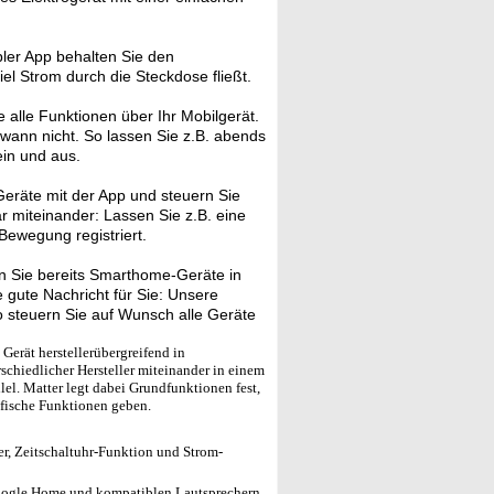
er App behalten Sie den
el Strom durch die Steckdose fließt.
 alle Funktionen über Ihr Mobilgerät.
 wann nicht. So lassen Sie z.B. abends
ein und aus.
eräte mit der App und steuern Sie
ar miteinander: Lassen Sie z.B. eine
ewegung registriert.
 Sie bereits Smarthome-Geräte in
gute Nachricht für Sie: Unsere
 steuern Sie auf Wunsch alle Geräte
Gerät herstellerübergreifend in
schiedlicher Hersteller miteinander in einem
el. Matter legt dabei Grundfunktionen fest,
ifische Funktionen geben.
r, Zeitschaltuhr-Funktion und Strom-
oogle Home und kompatiblen Lautsprechern