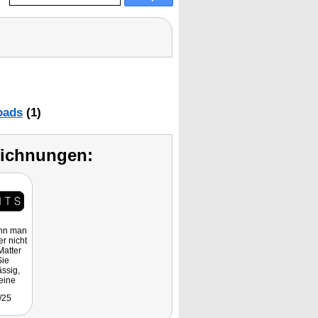
oads
(1)
eichnungen:
ann man
r nicht
Matter
Sie
ässig,
eine
e. Mit
/25
r 12,99
uro im