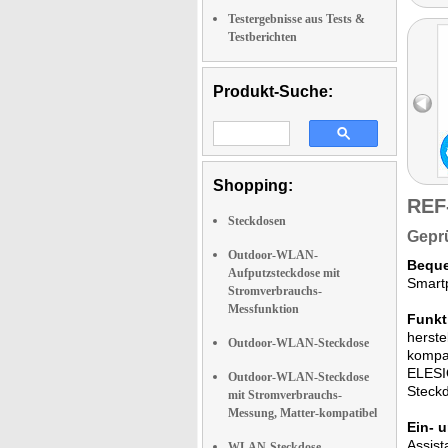
Testergebnisse aus Tests &
Testberichten
Produkt-Suche:
Shopping:
REF
Steckdosen
Geprü
Outdoor-WLAN-
Beque
Aufputzsteckdose mit
Smartp
Stromverbrauchs-
Messfunktion
Funkt
herste
Outdoor-WLAN-Steckdose
kompat
ELESIO
Outdoor-WLAN-Steckdose
Steckd
mit Stromverbrauchs-
Messung, Matter-kompatibel
Ein- 
Assist
WLAN-Steckdose