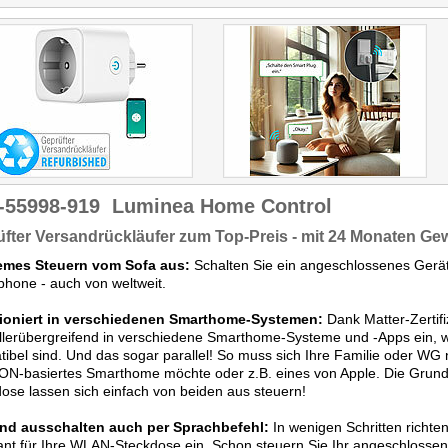
Luminea alles, was wichtig
Doppelpack) ist 
ist: einen großen Ein/Aus-
außerdem nicht teu
Schalter und satte 3.680
daher kann sie für
Watt Belastbarkeit.
Einsatzzwecke vol
ausreichend sei
-55998-919
Luminea Home Control
fter Versandrückläufer zum Top-Preis - mit 24 Monaten Ge
mes Steuern vom Sofa aus:
Schalten Sie ein angeschlossenes Gerät
hone - auch von weltweit.
ioniert in verschiedenen Smarthome-Systemen:
Dank Matter-Zertifi
llerübergreifend in verschiedene Smarthome-Systeme und -Apps ein, w
ibel sind. Und das sogar parallel! So muss sich Ihre Familie oder WG n
N-basiertes Smarthome möchte oder z.B. eines von Apple. Die Grundf
ose lassen sich einfach von beiden aus steuern!
und ausschalten auch per Sprachbefehl:
In wenigen Schritten richten
ant für Ihre WLAN-Steckdose ein. Schon steuern Sie Ihr angeschlossene