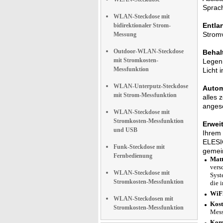
Sprac
WLAN-Steckdose mit
Entla
bidirektionaler Strom-
Stromv
Messung
Outdoor-WLAN-Steckdose
Behal
mit Stromkosten-
Legen 
Messfunktion
Licht 
WLAN-Unterputz-Steckdose
Autom
mit Strom-Messfunktion
alles 
anges
WLAN-Steckdose mit
Stromkosten-Messfunktion
Erwei
und USB
Ihrem 
ELESIO
Funk-Steckdose mit
gemei
Fernbedienung
Matt
vers
WLAN-Steckdose mit
Syst
Stromkosten-Messfunktion
die 
WiFi
WLAN-Steckdosen mit
Kost
Stromkosten-Messfunktion
Mes
Komp