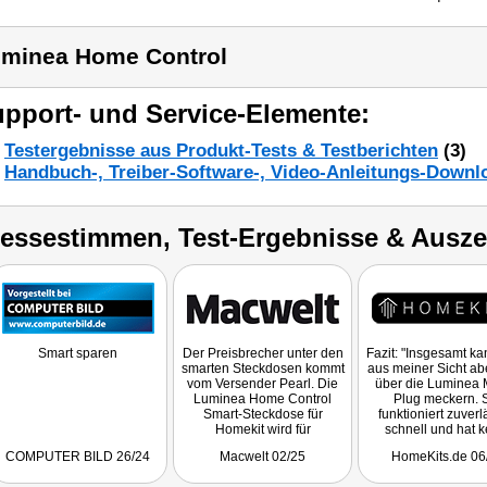
minea Home Control
pport- und Service-Elemente:
Testergebnisse aus Produkt-Tests & Testberichten
(3)
Handbuch-, Treiber-Software-, Video-Anleitungs-Downl
ressestimmen, Test-Ergebnisse & Ausz
Smart sparen
Der Preisbrecher unter den
Fazit: "Insgesamt k
smarten Steckdosen kommt
aus meiner Sicht abe
vom Versender Pearl. Die
über die Luminea 
Luminea Home Control
Plug meckern. 
Smart-Steckdose für
funktioniert zuverl
Homekit wird für
schnell und hat k
verlockende 14,44 Euro
Verbindungsproblem
COMPUTER BILD 26/24
Macwelt 02/25
HomeKits.de 06
angeboten. Trotzdem hat
einem Preis von nu
die smarte Steckdose von
Euro (oder 19,99 E