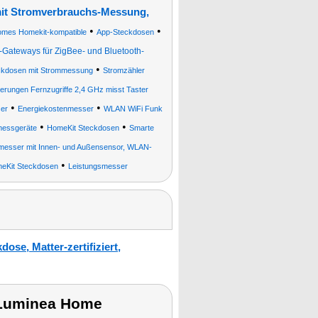
t Stromverbrauchs-Messung,
•
•
omes Homekit-kompatible
App-Steckdosen
ateways für ZigBee- und Bluetooth-
•
kdosen mit Strommessung
Stromzähler
erungen Fernzugriffe 2,4 GHz misst Taster
•
•
er
Energiekostenmesser
WLAN WiFi Funk
•
•
messgeräte
HomeKit Steckdosen
Smarte
smesser mit Innen- und Außensensor, WLAN-
•
eKit Steckdosen
Leistungsmesser
e, Matter-zertifiziert,
 Luminea Home