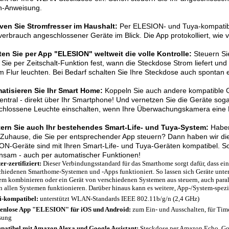
h-Anweisung.
rven Sie Stromfresser im Haushalt:
Per ELESION- und Tuya-kompatibl
erbrauch angeschlossener Geräte im Blick. Die App protokolliert, wie vi
ten Sie per App "ELESION" weltweit die volle Kontrolle:
Steuern Sie
Sie per Zeitschalt-Funktion fest, wann die Steckdose Strom liefert und
im Flur leuchten. Bei Bedarf schalten Sie Ihre Steckdose auch spontan 
atisieren Sie Ihr Smart Home:
Koppeln Sie auch andere kompatible G
zentral - direkt über Ihr Smartphone! Und vernetzen Sie die Geräte sog
chlossene Leuchte einschalten, wenn Ihre Überwachungskamera eine B
tern Sie auch Ihr bestehendes Smart-Life- und Tuya-System:
Haben
Zuhause, die Sie per entsprechender App steuern? Dann haben wir die 
N-Geräte sind mit Ihren Smart-Life- und Tuya-Geräten kompatibel. So
nsam - auch per automatischer Funktionen!
er-zertifiziert:
Dieser Verbindungsstandard für das Smarthome sorgt dafür, dass ein 
chiedenen Smarthome-Systemen und -Apps funktioniert. So lassen sich Geräte unter
em kombinieren oder ein Gerät von verschiedenen Systemen aus steuern, auch parall
in allen Systemen funktionieren. Darüber hinaus kann es weitere, App-/System-spez
-kompatibel:
unterstützt WLAN-Standards IEEE 802.11b/g/n (2,4 GHz)
enlose App "ELESION" für iOS und Android:
zum Ein- und Ausschalten, für Time
sung
atibel mit Amazon Alexa und Google Assistant:
Steckdose per Amazon Echo, G