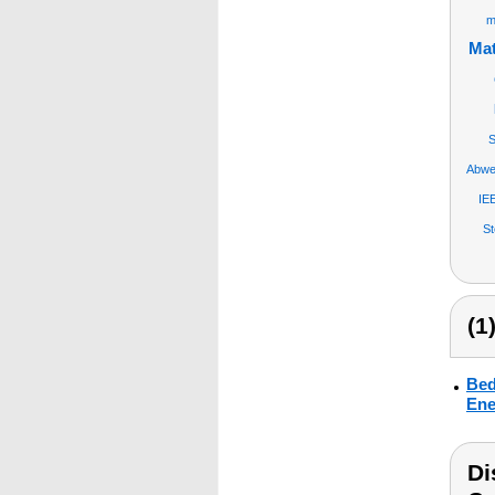
m
Mat
S
Abwe
IE
S
(1
Bed
Ene
Di