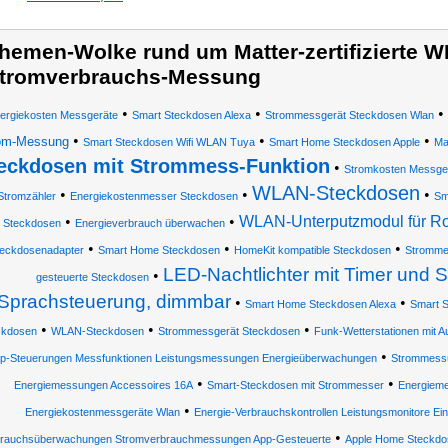
hemen-Wolke rund um Matter-zertifizierte 
tromverbrauchs-Messung
•
•
•
ergiekosten Messgeräte
Smart Steckdosen Alexa
Strommessgerät Steckdosen Wlan
•
•
•
om-Messung
Smart Steckdosen Wifi WLAN Tuya
Smart Home Steckdosen Apple
Ma
eckdosen mit Strommess-Funktion
•
Stromkosten Messge
WLAN-Steckdosen
•
•
•
Stromzähler
Energiekostenmesser Steckdosen
Sm
•
•
WLAN-Unterputzmodul für Ro
Steckdosen
Energieverbrauch überwachen
•
•
•
eckdosenadapter
Smart Home Steckdosen
HomeKit kompatible Steckdosen
Stromme
LED-Nachtlichter mit Timer und 
•
gesteuerte Steckdosen
Sprachsteuerung, dimmbar
•
•
Smart Home Steckdosen Alexa
Smart 
•
•
•
ckdosen
WLAN-Steckdosen
Strommessgerät Steckdosen
Funk-Wetterstationen mit 
•
p-Steuerungen Messfunktionen Leistungsmessungen Energieüberwachungen
Strommessu
•
•
Energiemessungen Accessoires 16A
Smart-Steckdosen mit Strommesser
Energieme
•
Energiekostenmessgeräte Wlan
Energie-Verbrauchskontrollen Leistungsmonitore Ei
•
brauchsüberwachungen Stromverbrauchmessungen App-Gesteuerte
Apple Home Steckdo