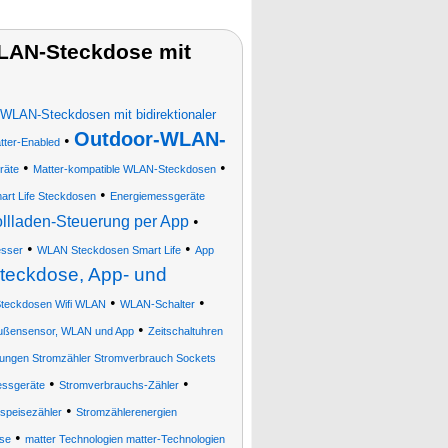
WLAN-Steckdose mit
WLAN-Steckdosen mit bidirektionaler
Outdoor-WLAN-
•
tter-Enabled
•
•
räte
Matter-kompatible WLAN-Steckdosen
•
art Life Steckdosen
Energiemessgeräte
llladen-Steuerung per App
•
•
•
sser
WLAN Steckdosen Smart Life
App
Steckdose, App- und
•
•
Steckdosen Wifi WLAN
WLAN-Schalter
•
Außensensor, WLAN und App
Zeitschaltuhren
ngen Stromzähler Stromverbrauch Sockets
•
•
ssgeräte
Stromverbrauchs-Zähler
•
nspeisezähler
Stromzählerenergien
•
se
matter Technologien matter-Technologien