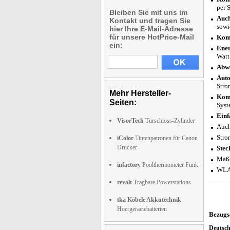
per 
Bleiben Sie mit uns im
Auch
Kontakt und tragen Sie
sowi
hier Ihre E-Mail-Adresse
für unsere HotPrice-Mail
Komp
ein:
Ener
Watt
Abwe
Auto
Stro
Mehr Hersteller-
Komp
Seiten:
Syst
Einf
VisorTech
Türschloss-Zylinder
Auch
Stro
iColor
Tintenpatronen für Canon
Drucker
Stec
Maße
infactory
Poolthermometer Funk
WLAN
revolt
Tragbare Powerstations
tka Köbele Akkutechnik
Hoergeraetebatterien
Bezugs
Deutsc