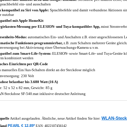
Sprachbefehl ein- und ausschalten
 kompatibel zu Siri von Apple:
Sprachbefehle und damit verbundene Aktionen sind
e nutzbar
atibel mit Apple HomeKit
giekosten-Messung per ELESION- und Tuya-kompatibler App,
misst Stromverbr
senheits-Modus:
automatisches Ein- und Asschalten z.B. einer angeschlossenen 
matische Funktionen programmierbar,
z.B. zum Schalten mehrerer Geräte gleich
mversorgung bei Aktivierung einer Überwachungs-Kamera u.v.m.
atibel zum Smart-Life-System:
ELESION- sowie Smart-Life- und Tuya-Geräte k
em kombiniert werden
aches Einrichten per QR-Code
 manuelles Ein/Aus-Schalten direkt an der Steckdose möglich
mversorgung: 230 Volt
kdose belastbar bis 3.680 Watt (16 A)
: 52 x 52 x 82 mm, Gewicht: 85 g
-Steckdose SF-540.mat inklusive deutscher Anleitung
WLAN-Steck
quelle
Artikel ausgelaufen. Ähnliche, neue Artikel finden Sie hier:
PEARL € 12,89*
hland
EAN:
4022107456142