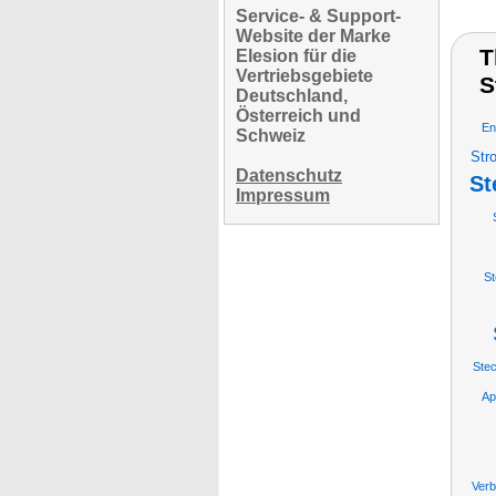
Service- & Support-
Website der Marke
T
Elesion für die
Vertriebsgebiete
S
Deutschland,
Österreich und
En
Schweiz
Str
Datenschutz
St
Impressum
St
Ste
Ap
Ver