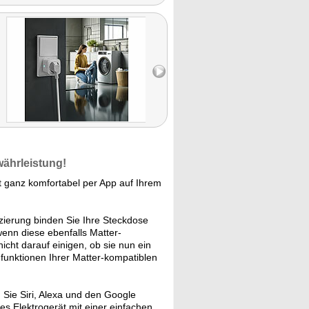
sie
er. Von
 viele
lkommen
n."
währleistung!
 ganz komfortabel per App auf Ihrem
zierung binden Sie Ihre Steckdose
enn diese ebenfalls Matter-
icht darauf einigen, ob sie nun ein
unktionen Ihrer Matter-kompatiblen
 Sie Siri, Alexa und den Google
s Elektrogerät mit einer einfachen