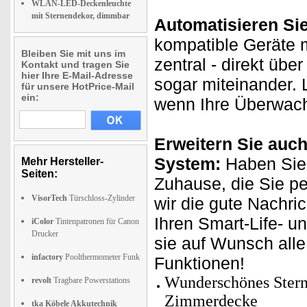
WLAN-LED-Deckenleuchte
mit Sternendekor, dimmbar
Automatisieren Si
kompatible Geräte 
Bleiben Sie mit uns im
zentral - direkt üb
Kontakt und tragen Sie
hier Ihre E-Mail-Adresse
sogar miteinander. 
für unsere HotPrice-Mail
ein:
wenn Ihre Überwach
Erweitern Sie auch
System:
Haben Sie 
Mehr Hersteller-
Seiten:
Zuhause, die Sie p
VisorTech
Türschloss-Zylinder
wir die gute Nachri
Ihren Smart-Life- u
iColor
Tintenpatronen für Canon
Drucker
sie auf Wunsch all
infactory
Poolthermometer Funk
Funktionen!
Wunderschönes Sterne
revolt
Tragbare Powerstations
Zimmerdecke
tka Köbele Akkutechnik