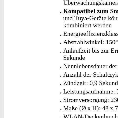
Überwachungskamera
Kompatibel zum Sma
und Tuya-Geräte kö
kombiniert werden
Energieeffizienzklass
Abstrahlwinkel: 150°
Anlaufzeit bis zur E
Sekunde
Nennlebensdauer der
Anzahl der Schaltzyk
Zündzeit: 0,9 Sekun
Leistungsaufnahme: 
Stromversorgung: 230
Maße (Ø x H): 48 x 7
WLAN-Deckenleuchte 