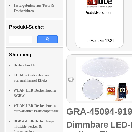
Testergebnisse aus Tests &
Testberichten
Produktvorstellung
Produkt-Suche:
lite Magazin 12/21
Shopping:
Deckenleuchte
LED-Deckenleuchte mit
Sternenhimmel-Effekt
WLAN-LED-Deckenleuchte
RGBW
WLAN-LED-Deckenleuchte
GRA-45094-9
mit variabler Farbtemperatur
RGBW-LED-Deckenlampe
Dimmbare LED-D
mit Lichtwecker &
Lautsprecher