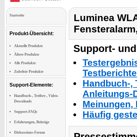
Luminea WLA
Startseite
Fensteralarm
Produkt-Übersicht:
Support- und
Aktuelle Produkte
Ältere Produkte
Testergebni
Alle Produkte
Testbericht
Zubehör Produkte
Handbuch-, T
Support-Elemente:
Anleitungs-
Handbuch-, Treiber-, Video-
Downloads
Meinungen, 
Support-FAQs
Häufig geste
Erfahrungen, Beiträge
Diskussions-Forum
Pressestimme