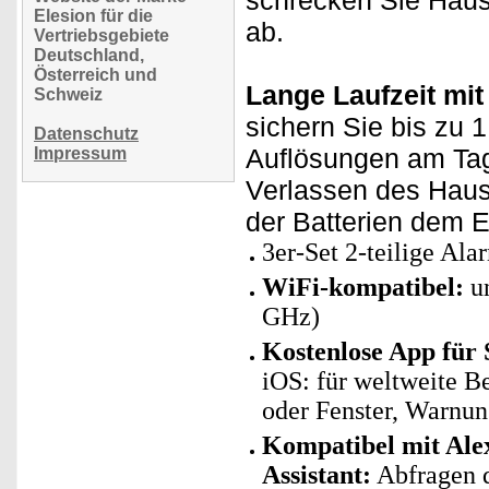
schrecken Sie Hausi
Elesion für die
ab.
Vertriebsgebiete
Deutschland,
Österreich und
Lange Laufzeit mit
Schweiz
sichern Sie bis zu 1
Datenschutz
Auflösungen am Tag
Impressum
Verlassen des Hause
der Batterien dem E
3er-Set 2-teilige Al
WiFi-kompatibel:
un
GHz)
Kostenlose App für
iOS: für weltweite B
oder Fenster, Warnun
Kompatibel mit Ale
Assistant:
Abfragen d