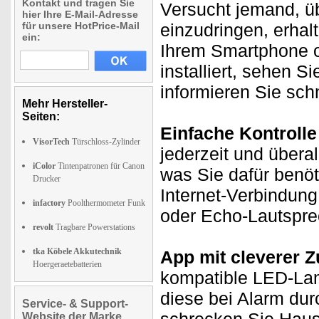
Kontakt und tragen Sie
Versucht jemand, üb
hier Ihre E-Mail-Adresse
für unsere HotPrice-Mail
einzudringen, erhal
ein:
Ihrem Smartphone o
installiert, sehen 
informieren Sie sch
Mehr Hersteller-
Seiten:
Einfache Kontrolle
VisorTech
Türschloss-Zylinder
jederzeit und überal
iColor
Tintenpatronen für Canon
was Sie dafür benöt
Drucker
Internet-Verbindun
infactory
Poolthermometer Funk
oder Echo-Lautspre
revolt
Tragbare Powerstations
tka Köbele Akkutechnik
App mit cleverer Z
Hoergeraetebatterien
kompatible LED-Lam
diese bei Alarm du
Service- & Support-
Website der Marke