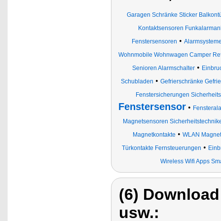
Garagen Schränke Sticker Balkont
Kontaktsensoren Funkalarma
•
Fenstersensoren
Alarmsysteme
Wohnmobile Wohnwagen Camper Refri
•
Senioren Alarmschalter
Einbru
•
Schubladen
Gefrierschränke Gefri
Fenstersicherungen Sicherheit
Fenstersensor
•
Fensteral
Magnetsensoren Sicherheitstechnik
•
Magnetkontakte
WLAN Magnet-
•
Türkontakte Fernsteuerungen
Einb
Wireless Wifi Apps Sm
(6) Download
usw.: