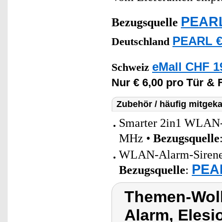
PEARL
Bezugsquelle
PEARL €
Deutschland
eMall CHF 1
Schweiz
Nur € 6,00 pro Tür & 
Zubehör / häufig mitgeka
Smarter 2in1 WLAN-
MHz •
Bezugsquelle
WLAN-Alarm-Sirene m
PEAR
Bezugsquelle
:
Themen-Wolk
Alarm, Elesi