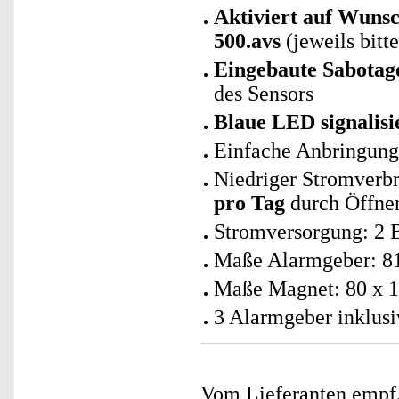
Aktiviert auf Wuns
500.avs
(jeweils bitt
Eingebaute Sabotag
des Sensors
Blaue LED signalis
Einfache Anbringung
Niedriger Stromverb
pro Tag
durch Öffnen
Stromversorgung: 2 B
Maße Alarmgeber: 81 
Maße Magnet: 80 x 1
3 Alarmgeber inklusi
Vom Lieferanten emp