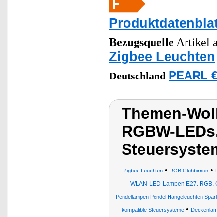
Produktdatenblat
Bezugsquelle
Artikel a
Zigbee Leuchten
PEARL € 
Deutschland
Themen-Wolk
RGBW-LEDs, 
Steuersyste
•
•
Zigbee Leuchten
RGB Glühbirnen
WLAN-LED-Lampen E27, RGB, CC
Pendellampen Pendel Hängeleuchten Spar
•
kompatible Steuersysteme
Deckenlam