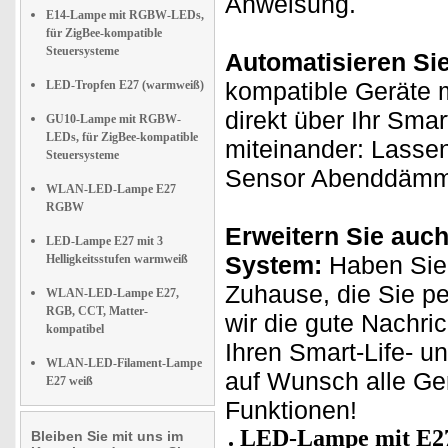
Anweisung.
E14-Lampe mit RGBW-LEDs,
für ZigBee-kompatible
Steuersysteme
Automatisieren Si
kompatible Geräte m
LED-Tropfen E27 (warmweiß)
direkt über Ihr Sma
GU10-Lampe mit RGBW-
LEDs, für ZigBee-kompatible
miteinander: Lassen
Steuersysteme
Sensor Abenddämmer
WLAN-LED-Lampe E27
RGBW
Erweitern Sie auch
LED-Lampe E27 mit 3
System:
Haben Sie 
Helligkeitsstufen warmweiß
Zuhause, die Sie p
WLAN-LED-Lampe E27,
RGB, CCT, Matter-
wir die gute Nachri
kompatibel
Ihren Smart-Life- u
WLAN-LED-Filament-Lampe
auf Wunsch alle Ge
E27 weiß
Funktionen!
LED-Lampe mit E27
Bleiben Sie mit uns im