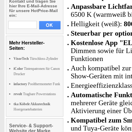
Kontakt und tragen Sie
Anpassbare Lichtfa
hier Ihre E-Mail-Adresse
für unsere HotPrice-Mail
6500 K (warmweiß bi
ein:
Helligkeit (weiß):
80
Steuerbar per opti
Kostenlose App "E
Mehr Hersteller-
Seiten:
Dimmen sowie für Li
Funktionen
VisorTech
Türschloss-Zylinder
Auch kompatibel zur 
iColor
Tintenpatronen für Canon
Drucker
Show-Geräten mit in
Energieeffizienzklass
infactory
Poolthermometer Funk
Automatische Funk
revolt
Tragbare Powerstations
mehrerer Geräte glei
tka Köbele Akkutechnik
Aktivierung einer Ü
Hoergeraetebatterien
Kompatibel zum Sma
Service- & Support-
und Tuya-Geräte kö
Website der Marke