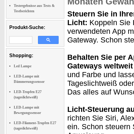
Monaten Gewähr
Testergebnisse aus Tests &
Testberichten
Steuern Sie in Ih
Licht:
Koppeln Sie I
Produkt-Suche:
verwendeten App m
Gateway. Schon ste
Shopping:
Behalten Sie per 
Gateways weltweit 
Led Lampe
und Farbe und lass
LED-Lampe mit
Tageslichtweiß oder
Dämmerungssensor
Das alles auf Wunsc
LED-Tropfen E27
(tageslichtweiß)
Licht-Steuerung a
LED-Lampe mit
Bewegungssensor
richten Sie Siri, A
LED-Filament-Tropfen E27
ein. Schon steuern 
(tageslichtweiß)