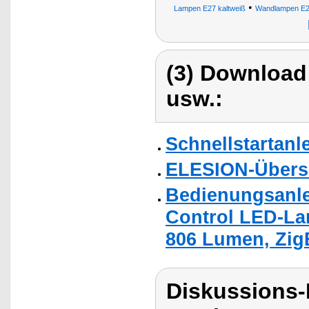
•
Lampen E27 kaltweiß
Wandlampen E
(3) Download
usw.:
Schnellstartanl
ELESION-Übers
Bedienungsanle
Control LED-La
806 Lumen, Zig
Diskussions-