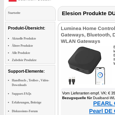
Elesion Produkte
Startseite
Luminea Home Contro
Produkt-Übersicht:
Gateways, Bluetooth, 
Aktuelle Produkte
WLAN Gateways
Ältere Produkte
Alle Produkte
B
I
Zubehör Produkte
Support-Elemente:
Handbuch-, Treiber-, Video-
Downloads
Vom Lieferanten empf. VK: € 3
Support-FAQs
Bezugsquelle für
Dualband-WLAN-Ga
PEARL €
Erfahrungen, Beiträge
Pearl DE 
Diskussions-Forum