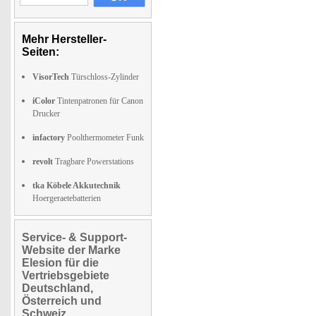
Mehr Hersteller-
Seiten:
VisorTech
Türschloss-Zylinder
iColor
Tintenpatronen für Canon
Drucker
infactory
Poolthermometer Funk
revolt
Tragbare Powerstations
tka Köbele Akkutechnik
Hoergeraetebatterien
Service- & Support-
Website der Marke
Elesion für die
Vertriebsgebiete
Deutschland,
Österreich und
Schweiz