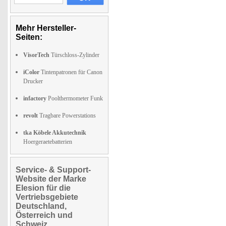
Mehr Hersteller-
Seiten:
VisorTech
Türschloss-Zylinder
iColor
Tintenpatronen für Canon
Drucker
infactory
Poolthermometer Funk
revolt
Tragbare Powerstations
tka Köbele Akkutechnik
Hoergeraetebatterien
Service- & Support-
Website der Marke
Elesion für die
Vertriebsgebiete
Deutschland,
Österreich und
Schweiz