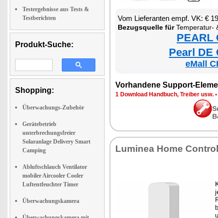
Testergebnisse aus Tests &
Vom Lieferanten empf. VK: € 1
Testberichten
Bezugsquelle für
Temperatur- & Luftfeuchtigkeits-Sens
PEARL €
Produkt-Suche:
Pearl DE 
eMall C
Vorhandene Support-Eleme
Shopping:
1 Download Handbuch, Treiber usw.
Überwachungs-Zubehör
S
B
Gerätebetrieb
unterbrechungsfreier
Solaranlage Delivery Smart
Luminea Home Contro
Camping
Abluftschlauch Ventilator
mobiler Aircooler Cooler
K
Luftentfeuchter Timer
j
Überwachungskamera
Überwachungskamera mit