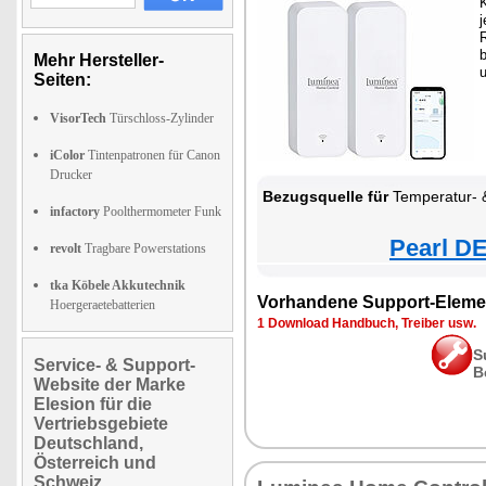
K
j
Mehr Hersteller-
Seiten:
VisorTech
Türschloss-Zylinder
iColor
Tintenpatronen für Canon
Drucker
Bezugsquelle für
Temperatur- & Luftfeuchtigkeits-Sens
infactory
Poolthermometer Funk
Pearl DE
revolt
Tragbare Powerstations
tka Köbele Akkutechnik
Vorhandene Support-Eleme
Hoergeraetebatterien
1 Download Handbuch, Treiber usw.
S
Service- & Support-
B
Website der Marke
Elesion für die
Vertriebsgebiete
Deutschland,
Österreich und
Schweiz