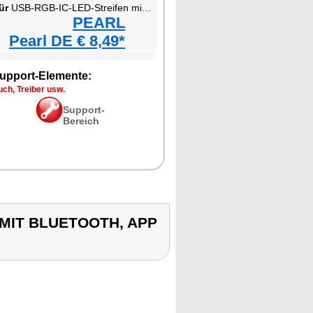
ür
USB-RGB-IC-LED-Streifen mit Bluetooth, App & Fernbedienung
PEARL
Pearl DE € 8,49*
upport-Elemente:
ch, Treiber usw.
Support-
Bereich
N MIT BLUETOOTH, APP