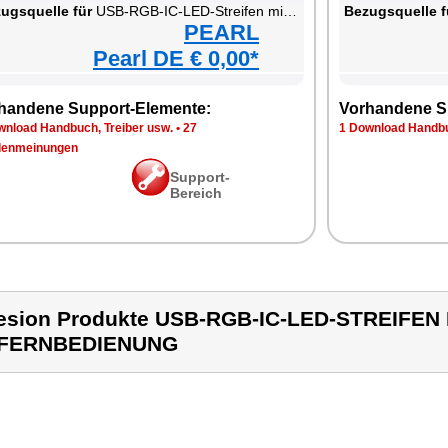
ugsquelle für
USB-RGB-IC-LED-Streifen mit Bluetooth, App & Fernbedienung
Bezugsquelle f
PEARL
Pearl DE € 0,00*
handene Support-Elemente:
Vorhandene S
wnload Handbuch, Treiber usw.
•
27
1 Download Handbu
enmeinungen
Support-
Bereich
esion Produkte USB-RGB-IC-LED-STREIFE
 FERNBEDIENUNG