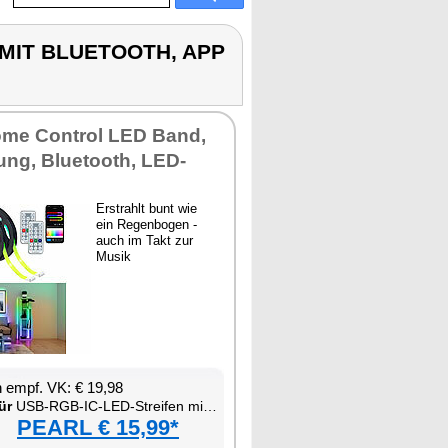
N MIT BLUETOOTH, APP
me Control LED Band,
ng, Bluetooth, LED-
Erstrahlt bunt wie
ein Regenbogen -
auch im Takt zur
Musik
 empf. VK: € 19,98
ür
USB-RGB-IC-LED-Streifen mit Bluetooth, App & Fernbedienung
PEARL € 15,99*