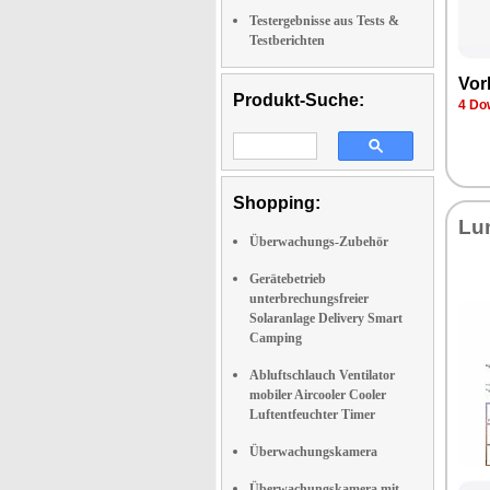
Testergebnisse aus Tests &
Testberichten
Vor
Produkt-Suche:
4 Do
Shopping:
Lu
Überwachungs-Zubehör
Gerätebetrieb
unterbrechungsfreier
Solaranlage Delivery Smart
Camping
Abluftschlauch Ventilator
mobiler Aircooler Cooler
Luftentfeuchter Timer
Überwachungskamera
Überwachungskamera mit