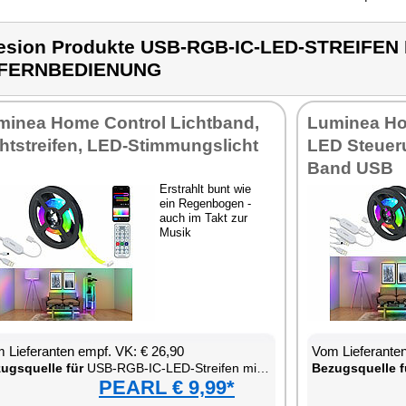
esion Produkte USB-RGB-IC-LED-STREIFE
 FERNBEDIENUNG
minea Home Control Lichtband,
Luminea Ho
htstreifen, LED-Stimmungslicht
LED Steueru
Band USB
Erstrahlt bunt wie
ein Regenbogen -
auch im Takt zur
Musik
 Lieferanten empf. VK: € 26,90
Vom Lieferanten
ugsquelle für
USB-RGB-IC-LED-Streifen mit Bluetooth, App & Fernbedienung
Bezugsquelle f
PEARL € 9,99*