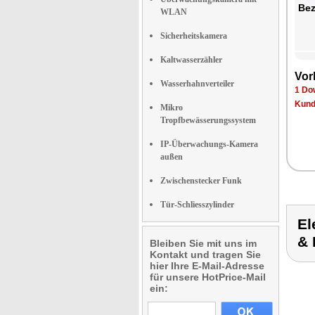
Bez
WLAN
Sicherheitskamera
Kaltwasserzähler
Vor
Wasserhahnverteiler
1 Do
Kund
Mikro
Tropfbewässerungssystem
IP-Überwachungs-Kamera
außen
Zwischenstecker Funk
Tür-Schliesszylinder
El
&
Bleiben Sie mit uns im
Kontakt und tragen Sie
hier Ihre E-Mail-Adresse
für unsere HotPrice-Mail
ein: