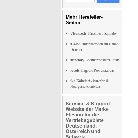
Mehr Hersteller-
Seiten:
VisorTech
Türschloss-Zylinder
iColor
Tintenpatronen für Canon
Drucker
infactory
Poolthermometer Funk
revolt
Tragbare Powerstations
tka Köbele Akkutechnik
Hoergeraetebatterien
Service- & Support-
Website der Marke
Elesion für die
Vertriebsgebiete
Deutschland,
Österreich und
Schweiz