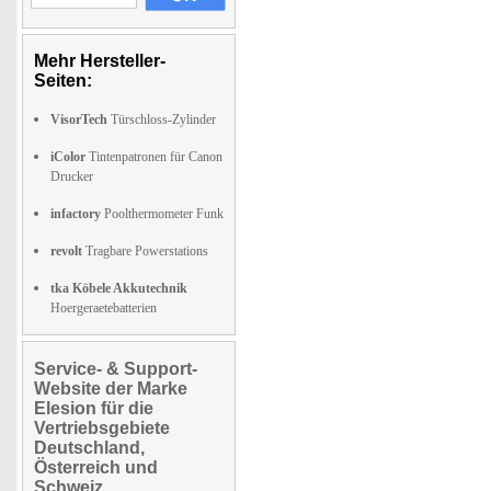
Mehr Hersteller-
Seiten:
VisorTech
Türschloss-Zylinder
iColor
Tintenpatronen für Canon
Drucker
infactory
Poolthermometer Funk
revolt
Tragbare Powerstations
tka Köbele Akkutechnik
Hoergeraetebatterien
Service- & Support-
Website der Marke
Elesion für die
Vertriebsgebiete
Deutschland,
Österreich und
Schweiz