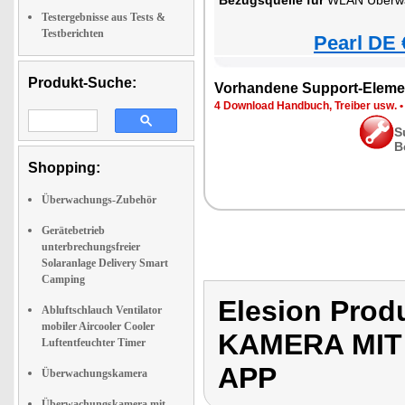
Bezugsquelle für
WLAN Überw
Testergebnisse aus Tests &
Testberichten
Pearl DE 
Produkt-Suche:
Vorhandene Support-Eleme
4 Download Handbuch, Treiber usw.
S
B
Shopping:
Überwachungs-Zubehör
Gerätebetrieb
unterbrechungsfreier
Solaranlage Delivery Smart
Camping
Elesion Pro
Abluftschlauch Ventilator
mobiler Aircooler Cooler
KAMERA MIT
Luftentfeuchter Timer
APP
Überwachungskamera
Überwachungskamera mit