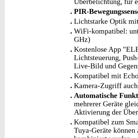
Überbelichtung, für e
PIR-Bewegungssens
Lichtstarke Optik mi
WiFi-kompatibel: un
GHz)
Kostenlose App "ELE
Lichtsteuerung, Pus
Live-Bild und Gegen
Kompatibel mit Ech
Kamera-Zugriff auch
Automatische Funk
mehrerer Geräte glei
Aktivierung der Übe
Kompatibel zum Sma
Tuya-Geräte können