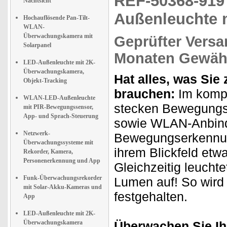
REF-50368-91
Nachtsicht
Außenleuchte 
Hochauflösende Pan-Tilt-
WLAN-
Überwachungskamera mit
Geprüfter Versa
Solarpanel
Monaten Gewähr
LED-Außenleuchte mit 2K-
Überwachungskamera,
Hat alles, was Si
Objekt-Tracking
brauchen:
Im kompa
WLAN-LED-Außenleuchte
stecken Bewegungs
mit PIR-Bewegungssensor,
App- und Sprach-Steuerung
sowie WLAN-Anbindu
Netzwerk-
Bewegungserkennung
Überwachungssysteme mit
ihrem Blickfeld etw
Rekorder, Kamera,
Personenerkennung und App
Gleichzeitig leucht
Funk-Überwachungsrekorder
Lumen auf! So wird
mit Solar-Akku-Kameras und
festgehalten.
App
LED-Außenleuchte mit 2K-
Überwachungskamera
Überwachen Sie Ih