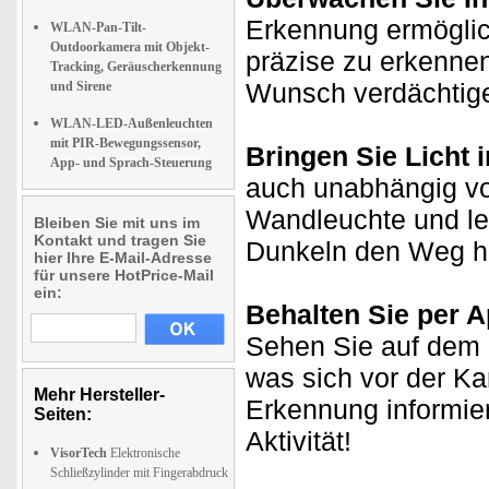
Erkennung ermöglic
WLAN-Pan-Tilt-
Outdoorkamera mit Objekt-
präzise zu erkennen
Tracking, Geräuscherkennung
Wunsch verdächtige
und Sirene
WLAN-LED-Außenleuchten
mit PIR-Bewegungssensor,
Bringen Sie Licht 
App- und Sprach-Steuerung
auch unabhängig v
Wandleuchte und le
Bleiben Sie mit uns im
Kontakt und tragen Sie
Dunkeln den Weg hell
hier Ihre E-Mail-Adresse
für unsere HotPrice-Mail
ein:
Behalten Sie per A
Sehen Sie auf dem D
was sich vor der K
Mehr Hersteller-
Erkennung informie
Seiten:
Aktivität!
VisorTech
Elektronische
Schließzylinder mit Fingerabdruck