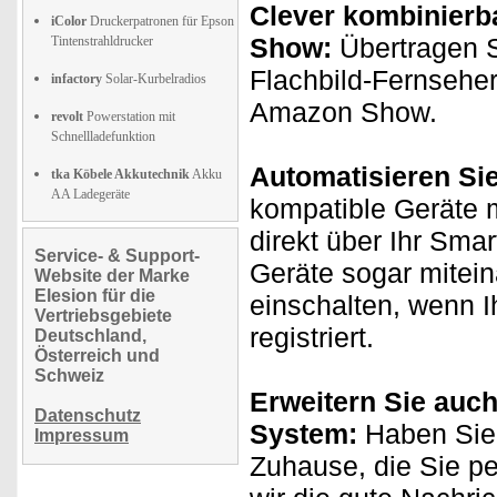
Clever kombinierb
iColor
Druckerpatronen für Epson
Show:
Übertragen S
Tintenstrahldrucker
Flachbild-Fernseher
infactory
Solar-Kurbelradios
Amazon Show.
revolt
Powerstation mit
Schnellladefunktion
Automatisieren Si
tka Köbele Akkutechnik
Akku
AA Ladegeräte
kompatible Geräte m
direkt über Ihr Sma
Service- & Support-
Geräte sogar mitei
Website der Marke
Elesion für die
einschalten, wenn
Vertriebsgebiete
registriert.
Deutschland,
Österreich und
Schweiz
Erweitern Sie auch
Datenschutz
System:
Haben Sie 
Impressum
Zuhause, die Sie p