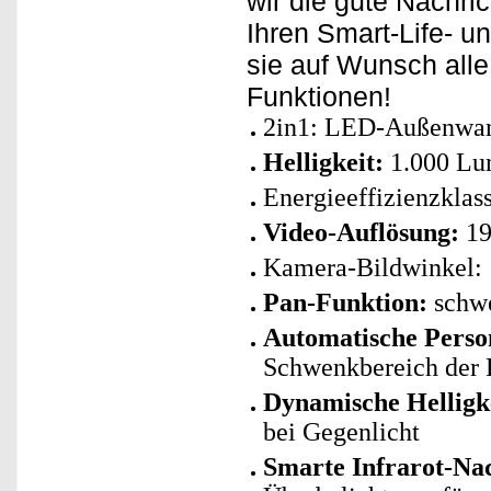
wir die gute Nachri
Ihren Smart-Life- u
sie auf Wunsch all
Funktionen!
2in1: LED-Außenwan
Helligkeit:
1.000 L
Energieeffizienzklas
Video-Auflösung:
19
Kamera-Bildwinkel: 
Pan-Funktion:
schwe
Automatische Pers
Schwenkbereich der 
Dynamische Helligk
bei Gegenlicht
Smarte Infrarot-Nac