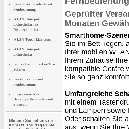
Fernbedienung
Funk-Steckdosenleiste mit
Fernbedienung
Geprüfter Versa
WLAN-Unterputz-
Monaten Gewähr
Lichtschalter mit
Dimmerfunktion
Smarthome-Szenen
WLAN-Touch-Lichttaster
Sie im Bett liegen,
WLAN-Unterputz-
Ihrer mobilen WLAN
Lichtschalter
Ihrem Zuhause Ihr
Batterieloser Funk-Ein/Aus-
kompatible Geräte
Schalter
Sie so ganz komfor
Funk-Steckdose mit
Fernbedienung
Umfangreiche Scha
Programmierbare
Heizkörperthermostate mit
mit einem Tastendr
Bluetooth
und Lampen sowie I
Oder schalten Sie a
Bleiben Sie mit uns im
Kontakt und tragen Sie
aus, wenn Sie Ihr