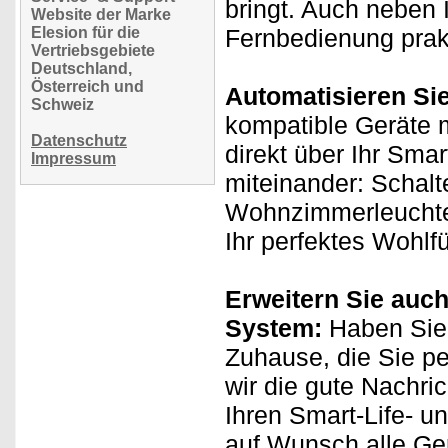
bringt. Auch neben 
Website der Marke
Elesion für die
Fernbedienung prak
Vertriebsgebiete
Deutschland,
Österreich und
Automatisieren Si
Schweiz
kompatible Geräte m
Datenschutz
direkt über Ihr Sma
Impressum
miteinander: Schalt
Wohnzimmerleuchten
Ihr perfektes Wohlf
Erweitern Sie auch
System:
Haben Sie 
Zuhause, die Sie p
wir die gute Nachri
Ihren Smart-Life- u
auf Wunsch alle Ge