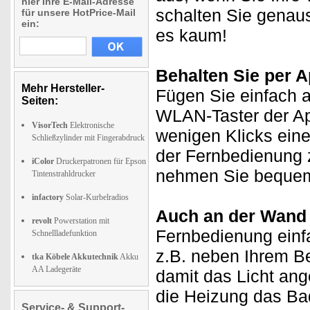
hier Ihre E-Mail-Adresse
schalten Sie genaus
für unsere HotPrice-Mail
ein:
es kaum!
Behalten Sie per A
Mehr Hersteller-
Fügen Sie einfach a
Seiten:
WLAN-Taster der Ap
VisorTech
Elektronische
wenigen Klicks eine
Schließzylinder mit Fingerabdruck
der Fernbedienung z
iColor
Druckerpatronen für Epson
nehmen Sie bequem
Tintenstrahldrucker
infactory
Solar-Kurbelradios
Auch an der Wand 
revolt
Powerstation mit
Fernbedienung einf
Schnellladefunktion
z.B. neben Ihrem B
tka Köbele Akkutechnik
Akku
AA Ladegeräte
damit das Licht ang
die Heizung das Ba
Service- & Support-