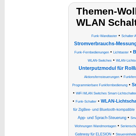
Themen-Wolk
WLAN Schalt
•
Funk-Wandtaster
Schalter 
Stromverbrauchs-Messun
•
•
B
Funk-Fernbedienungen
Lichttaster
•
WLAN-Switches
WLAN-Lichtsc
Unterputzmodul für Roll
•
Aktionsfernsteuerungen
Funkfer
•
S
Programmierbare Funkfernbedienung
•
WiFi WLAN Switches Smart-Lichtschalte
•
•
WLAN-Lichtschal
Funk-Schalter
für ZigBee- und Bluetooth-kompatibl
•
App- und Sprach-Steuerung
Sma
•
Wohnungen Wandmontagen
Serienscha
•
Gateway für ELESION
Steuereinheit