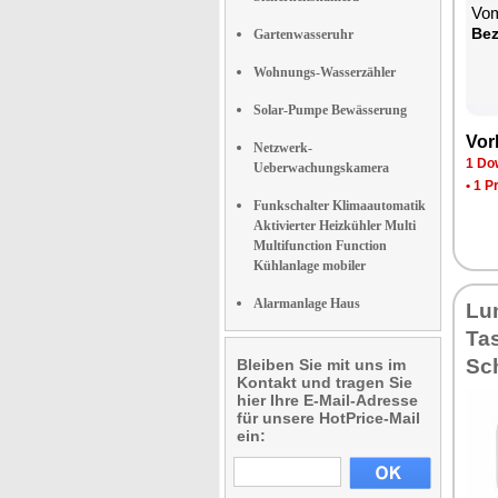
Vom
Bez
Gartenwasseruhr
Wohnungs-Wasserzähler
Solar-Pumpe Bewässerung
Vor
Netzwerk-
1 Do
Ueberwachungskamera
•
1 P
Funkschalter Klimaautomatik
Aktivierter Heizkühler Multi
Multifunction Function
Kühlanlage mobiler
Alarmanlage Haus
Lu
Ta
Sch
Bleiben Sie mit uns im
Kontakt und tragen Sie
hier Ihre E-Mail-Adresse
für unsere HotPrice-Mail
ein: