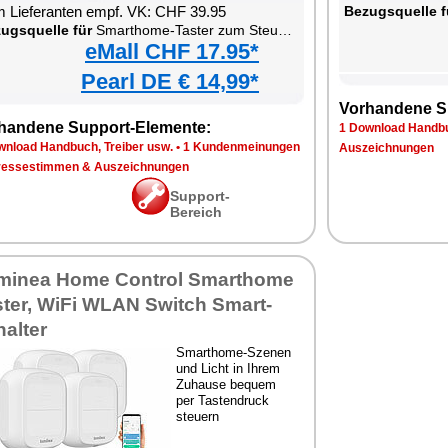
 Lieferanten empf. VK: CHF 39.95
Bezugsquelle f
ugsquelle für
Smarthome-Taster zum Steuern von Szenen und kompatiblen Geräten
eMall CHF 17.95*
Pearl DE € 14,99*
Vorhandene S
handene Support-Elemente:
1 Download Handbu
wnload Handbuch, Treiber usw.
•
1 Kundenmeinungen
Auszeichnungen
ressestimmen & Auszeichnungen
Support-
Bereich
minea Home Control Smarthome
ster, WiFi WLAN Switch Smart-
alter
Smarthome-Szenen
und Licht in Ihrem
Zuhause bequem
per Tastendruck
steuern