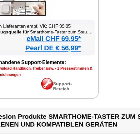
 Lieferanten empf. VK: CHF 99.95
ugsquelle für
Smarthome-Taster zum Steuern von Szenen und kompatiblen Geräten
eMall CHF 69.95*
Pearl DE € 56,99*
handene Support-Elemente:
wnload Handbuch, Treiber usw.
•
1 Pressestimmen &
eichnungen
Support-
Bereich
lesion Produkte SMARTHOME-TASTER ZUM
ZENEN UND KOMPATIBLEN GERÄTEN