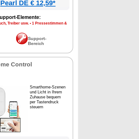
Pearl DE € 12,59*
upport-Elemente:
ch, Treiber usw.
•
1 Pressestimmen &
Support-
Bereich
me Control
Smarthome-Szenen
und Licht in Ihrem
Zuhause bequem
per Tastendruck
steuern