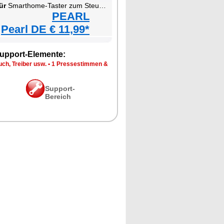
ür
Smarthome-Taster zum Steuern von Szenen und kompatiblen Geräten
PEARL
Pearl DE € 11,99*
upport-Elemente:
ch, Treiber usw.
•
1 Pressestimmen &
Support-
Bereich