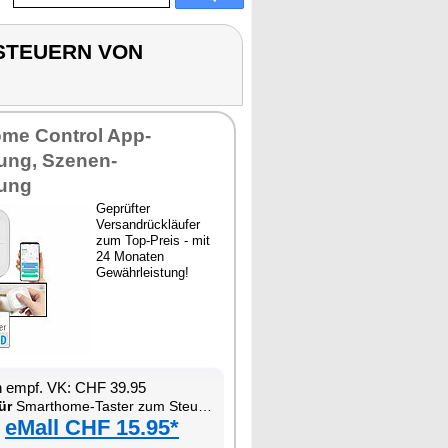
 STEUERN VON
me Control App-
ung, Szenen-
ung
Geprüfter
Versandrückläufer
zum Top-Preis - mit
24 Monaten
Gewährleistung!
n empf. VK: CHF 39.95
ür
Smarthome-Taster zum Steuern von Szenen und kompatiblen Geräten
eMall CHF 15.95*