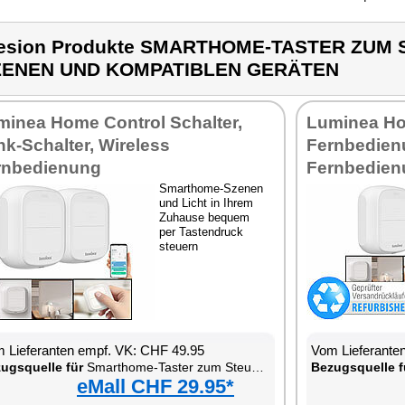
lesion Produkte SMARTHOME-TASTER ZUM
ZENEN UND KOMPATIBLEN GERÄTEN
minea Home Control Schalter,
Luminea Ho
k-Schalter, Wireless
Fernbedien
rnbedienung
Fernbedien
Smarthome-Szenen
und Licht in Ihrem
Zuhause bequem
per Tastendruck
steuern
 Lieferanten empf. VK: CHF 49.95
Vom Lieferante
ugsquelle für
Smarthome-Taster zum Steuern von Szenen und kompatiblen Geräten
Bezugsquelle f
eMall CHF 29.95*