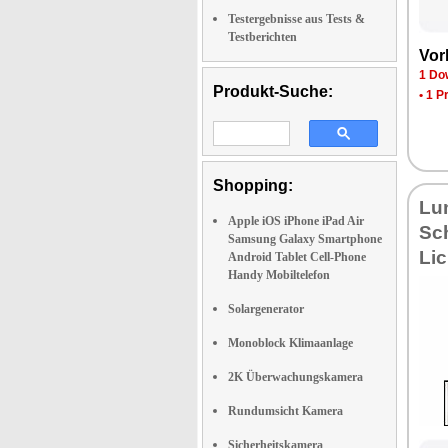
Testergebnisse aus Tests &
Testberichten
Vor
1 Do
Produkt-Suche:
•
1 P
Shopping:
Lu
Apple iOS iPhone iPad Air
Sc
Samsung Galaxy Smartphone
Lic
Android Tablet Cell-Phone
Handy Mobiltelefon
Solargenerator
Monoblock Klimaanlage
2K Überwachungskamera
Rundumsicht Kamera
Sicherheitskamera