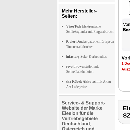
Mehr Hersteller-
Seiten:
Vom
VisorTech
Elektronische
Bez
Schließzylinder mit Fingerabdruck
iColor
Druckerpatronen für Epson
Tintenstrahldrucker
infactory
Solar-Kurbelradios
Vor
1 Do
revolt
Powerstation mit
Ausz
Schnellladefunktion
tka Köbele Akkutechnik
Akku
AA Ladegeräte
Service- & Support-
E
Website der Marke
Elesion für die
S
Vertriebsgebiete
Deutschland,
Österreich und