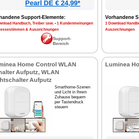
Pearl DE € 24,99*
handene Support-Elemente:
Vorhandene S
wnload Handbuch, Treiber usw.
•
1 Kundenmeinungen
1 Download Handbu
ressestimmen & Auszeichnungen
Auszeichnungen
Support-
Bereich
minea Home Control WLAN
Luminea Ho
halter Aufputz, WLAN
htschalter Aufputz
Smarthome-Szenen
und Licht in Ihrem
Zuhause bequem
per Tastendruck
steuern