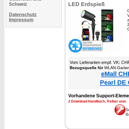
LED Erdspieß
Schweiz
G
Datenschutz
Impressum
z
Vom Lieferanten empf. VK: CH
Bezugsquelle für
WLAN-Gartenstrahler mit RGB-CCT
eMall CH
Pearl DE 
Vorhandene Support-Eleme
2 Download Handbuch, Treiber usw.
S
B