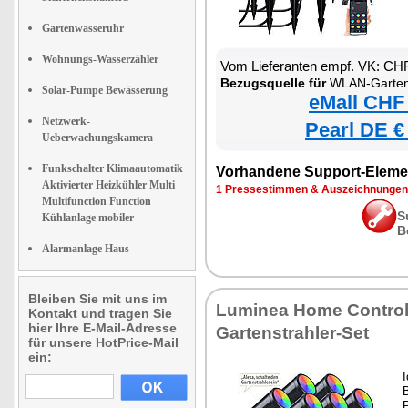
Gartenwasseruhr
Wohnungs-Wasserzähler
Vom Lieferanten empf. VK: CH
Bezugsquelle für
WLAN-Gartenstrahler mit RGB-CCT
Solar-Pumpe Bewässerung
eMall CHF
Netzwerk-
Pearl DE €
Ueberwachungskamera
Funkschalter Klimaautomatik
Vorhandene Support-Eleme
Aktivierter Heizkühler Multi
1 Pressestimmen & Auszeichnungen
Multifunction Function
S
Kühlanlage mobiler
B
Alarmanlage Haus
Bleiben Sie mit uns im
Luminea Home Control
Kontakt und tragen Sie
hier Ihre E-Mail-Adresse
Gartenstrahler-Set
für unsere HotPrice-Mail
ein:
I