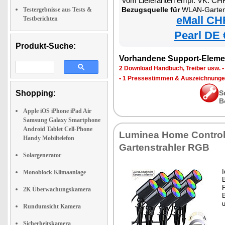
Vom Lieferanten empf. VK: CH
Bezugsquelle für
WLAN-Gartenstrahler mit RGB-CCT
Testergebnisse aus Tests &
eMall CH
Testberichten
Pearl DE 
Produkt-Suche:
Vorhandene Support-Eleme
2 Download Handbuch, Treiber usw.
•
1 Pressestimmen & Auszeichnung
Shopping:
S
B
Apple iOS iPhone iPad Air
Samsung Galaxy Smartphone
Android Tablet Cell-Phone
Luminea Home Control
Handy Mobiltelefon
Gartenstrahler RGB
Solargenerator
I
Monoblock Klimaanlage
2K Überwachungskamera
u
Rundumsicht Kamera
Sicherheitskamera