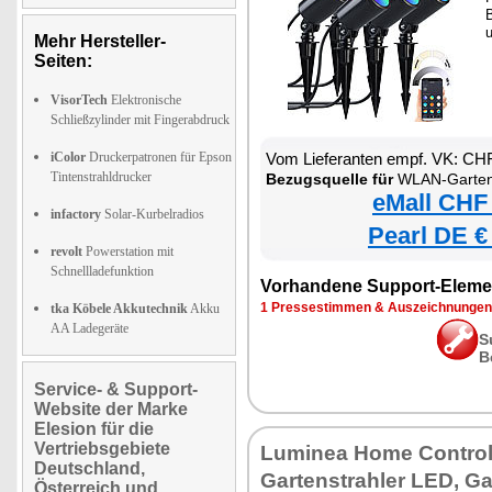
u
Mehr Hersteller-
Seiten:
VisorTech
Elektronische
Schließzylinder mit Fingerabdruck
iColor
Druckerpatronen für Epson
Vom Lieferanten empf. VK: CH
Tintenstrahldrucker
Bezugsquelle für
WLAN-Gartenstrahler mit RGB-CCT
eMall CHF
infactory
Solar-Kurbelradios
Pearl DE €
revolt
Powerstation mit
Schnellladefunktion
Vorhandene Support-Eleme
1 Pressestimmen & Auszeichnungen
tka Köbele Akkutechnik
Akku
AA Ladegeräte
S
B
Service- & Support-
Website der Marke
Elesion für die
Vertriebsgebiete
Luminea Home Contro
Deutschland,
Gartenstrahler LED, Ga
Österreich und