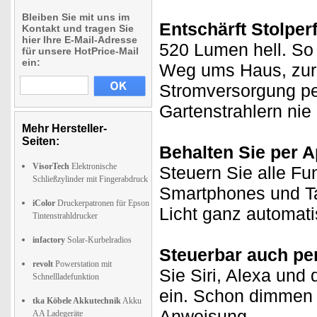
Bleiben Sie mit uns im
Entschärft Stolperf
Kontakt und tragen Sie
hier Ihre E-Mail-Adresse
520 Lumen hell. So
für unsere HotPrice-Mail
ein:
Weg ums Haus, zur 
Stromversorgung per
Gartenstrahlern nie
Mehr Hersteller-
Seiten:
Behalten Sie per A
VisorTech
Elektronische
Steuern Sie alle Fu
Schließzylinder mit Fingerabdruck
Smartphones und Tab
iColor
Druckerpatronen für Epson
Licht ganz automati
Tintenstrahldrucker
infactory
Solar-Kurbelradios
Steuerbar auch pe
revolt
Powerstation mit
Sie Siri, Alexa und 
Schnellladefunktion
ein. Schon dimmen S
tka Köbele Akkutechnik
Akku
Anweisung
AA Ladegeräte