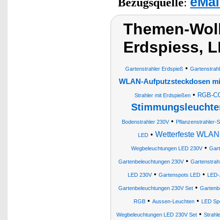
eMal
Bezugsquelle
:
Themen-Wolk
Erdspiess, L
•
Gartenstrahler Erdspieß
Gartenstrah
WLAN-Aufputzsteckdosen mi
•
RGB-CCT
Strahler mit Erdspießen
Stimmungsleuchte
•
Bodenstrahler 230V
Pflanzenstrahler-S
•
Wetterfeste WLAN
LED
•
Wegbeleuchtungen LED 230V
Gart
•
Gartenbeleuchtungen 230V
Gartenstrah
•
•
LED 230V
Gartenspots LED
LED-
•
Gartenbeleuchtungen 230V Set
Gartenb
•
•
RGB
Aussen-Leuchten
LED Spo
•
Wegbeleuchtungen LED 230V Set
Strahl