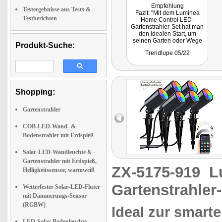
Empfehlung
Testergebnisse aus Tests &
Fazit: "Mit dem Luminea
Testberichten
Home Control LED-
Gartenstrahler-Set hat man
den idealen Start, um
seinen Garten oder Wege
Produkt-Suche:
per App oder Sprachbefehl
Trendlupe 05/22
neu erstrahlen zu lassen.
Das Set ist perfekt zur
Beleuchtung von Bäumen,
Beeten, Wegen, Terrassen
u.v.m. Aber auch im Bereich
von Mülltonnen oder
Shopping:
dunklen Wegen können sie
dank der flexibel
Gartenstrahler
einstellbaren Erdspieße
eingesetzt werden."
COB-LED-Wand- &
Bodenstrahler mit Erdspieß
Solar-LED-Wandleuchte & -
Gartenstrahler mit Erdspieß,
ZX-5175-919
L
Helligkeitssensor, warmweiß
Gartenstrahler
Wetterfester Solar-LED-Fluter
mit Dämmerungs-Sensor
(RGBW)
Ideal zur smart
LED-Solar-Bodenleuchte