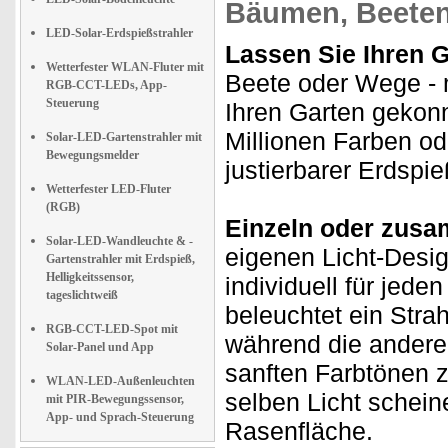
Bäumen, Beeten
LED-Solar-Erdspießstrahler
Lassen Sie Ihren G
Wetterfester WLAN-Fluter mit
Beete oder Wege - m
RGB-CCT-LEDs, App-
Steuerung
Ihren Garten gekon
Millionen Farben od
Solar-LED-Gartenstrahler mit
Bewegungsmelder
justierbarer Erdspi
Wetterfester LED-Fluter
(RGB)
Einzeln oder zusa
Solar-LED-Wandleuchte & -
eigenen Licht-Design
Gartenstrahler mit Erdspieß,
Helligkeitssensor,
individuell für jede
tageslichtweiß
beleuchtet ein Stra
RGB-CCT-LED-Spot mit
während die andere
Solar-Panel und App
sanften Farbtönen z
WLAN-LED-Außenleuchten
selben Licht schein
mit PIR-Bewegungssensor,
App- und Sprach-Steuerung
Rasenfläche.