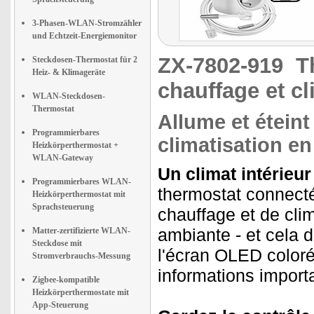
3-Phasen-WLAN-Stromzähler
und Echtzeit-Energiemonitor
ZX-7802-919
T
Steckdosen-Thermostat für 2
Heiz- & Klimageräte
chauffage et cl
WLAN-Steckdosen-
Thermostat
Allume et éteint
Programmierbares
climatisation e
Heizkörperthermostat +
WLAN-Gateway
Un climat intérieur
Programmierbares WLAN-
thermostat connecté
Heizkörperthermostat mit
Sprachsteuerung
chauffage et de clim
ambiante - et cela 
Matter-zertifizierte WLAN-
Steckdose mit
l'écran OLED coloré
Stromverbrauchs-Messung
informations import
Zigbee-kompatible
Heizkörperthermostate mit
App-Steuerung