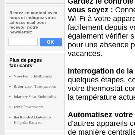
Gardez le contrôle
vous soyez :
Connec
Restez en contact avec
Wi-Fi à votre appare
nous et indiquez votre
adresse mail pour
facilement depuis v
recevoir notre
newsletter:
également vérifier s
pour une absence p
vacances.
Plus de pages
fabricants:
Interrogation de 
VisorTech
Schließzylinder
quelques étapes, co
votre thermostat co
iColor
Epson Tintenpatronen
la température actue
infactory
Solar-Kurbelradios
revolt
Powerstations
Automatisez votre 
tka Köbele Akkutechnik
d'autres appareils c
Hörgeräte Batterien
de manière centrali