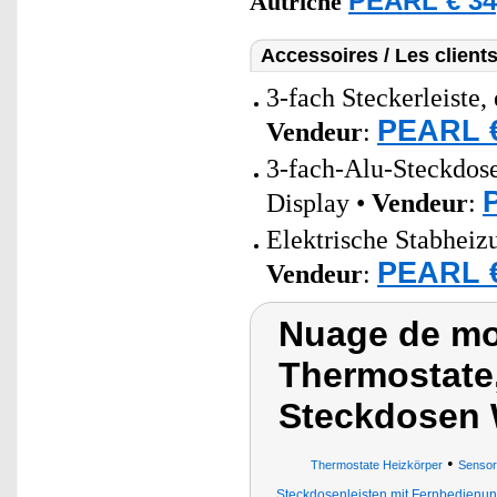
PEARL € 34
Autriche
Accessoires / Les client
3-fach Steckerleiste,
PEARL €
Vendeur
:
3-fach-Alu-Steckdos
Display •
Vendeur
:
Elektrische Stabheiz
PEARL €
Vendeur
:
Nuage de mo
Thermostate,
Steckdosen 
•
Thermostate Heizkörper
Sensor
Steckdosenleisten mit Fernbedienu