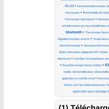
•
WLAN
Steckdosenthermostate mit
•
thermostats de rad
thermostats
•
Thermostate Steckdosen
Steckdos
refroidissement par eau humidificateur d'
•
bluetooth
Thermostate Steck
•
Digitalthermometer externe
Temperatursc
•
Steckthermostate
Steckdosenthermost
Bäder Heizmatten Splitgeräte BTU Kühl
•
elektrische
contrôleur de température am
c
•
•
Raumthermostate Heizen Kühlen
mobile, déshumidificateur, déshumidifica
•
application et contrôle vocal
thermost
Herbst Luft Fans Elektroheizkörper Ra
application pour stockage 
(1) Télécharg