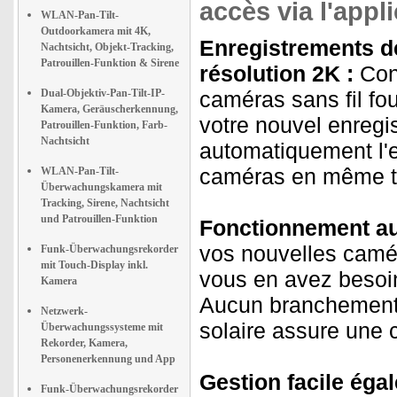
accès via l'appl
WLAN-Pan-Tilt-
Outdoorkamera mit 4K,
Enregistrements d
Nachtsicht, Objekt-Tracking,
Patrouillen-Funktion & Sirene
résolution 2K :
Conn
Dual-Objektiv-Pan-Tilt-IP-
caméras sans fil fo
Kamera, Geräuscherkennung,
votre nouvel enreg
Patrouillen-Funktion, Farb-
Nachtsicht
automatiquement l'e
caméras en même te
WLAN-Pan-Tilt-
Überwachungskamera mit
Tracking, Sirene, Nachtsicht
und Patrouillen-Funktion
Fonctionnement au
vos nouvelles camér
Funk-Überwachungsrekorder
mit Touch-Display inkl.
vous en avez besoi
Kamera
Aucun branchement é
Netzwerk-
solaire assure une 
Überwachungssysteme mit
Rekorder, Kamera,
Personenerkennung und App
Gestion facile éga
Funk-Überwachungsrekorder