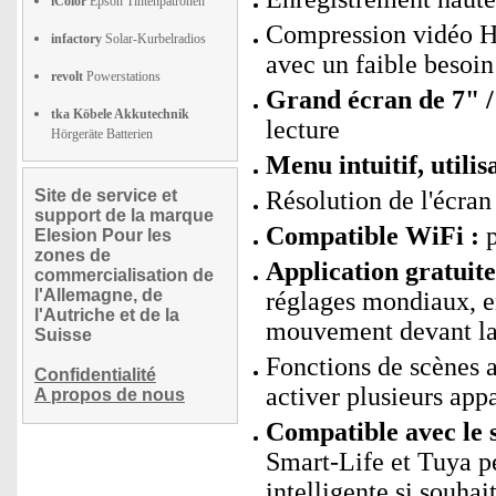
iColor
Epson Tintenpatronen
Compression vidéo H.
infactory
Solar-Kurbelradios
avec un faible besoin
revolt
Powerstations
Grand écran de 7" /
tka Köbele Akkutechnik
lecture
Hörgeräte Batterien
Menu intuitif, utilis
Site de service et
Résolution de l'écran
support de la marque
Compatible WiFi :
p
Elesion Pour les
zones de
Application gratui
commercialisation de
l'Allemagne, de
réglages mondiaux, en
l'Autriche et de la
mouvement devant la 
Suisse
Fonctions de scènes
Confidentialité
activer plusieurs app
A propos de nous
Compatible avec le 
Smart-Life et Tuya p
intelligente si souhai