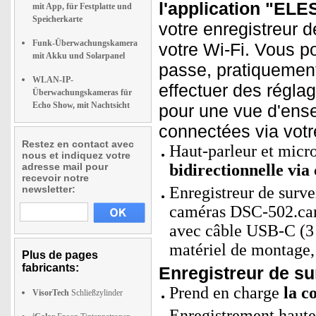
l'application "ELE
mit App, für Festplatte und
Speicherkarte
votre enregistreur d
Funk-Überwachungskamera
votre Wi-Fi. Vous po
mit Akku und Solarpanel
passe, pratiquemen
WLAN-IP-
effectuer des régla
Überwachungskameras für
Echo Show, mit Nachtsicht
pour une vue d'ens
connectées via votr
Restez en contact avec
Haut-parleur et micr
nous et indiquez votre
adresse mail pour
bidirectionnelle via
recevoir notre
newsletter:
Enregistreur de surv
caméras DSC-502.cam
avec câble USB-C (3 
matériel de montage, 
Plus de pages
fabricants:
Enregistreur de su
Prend en charge
la c
VisorTech
Schließzylinder
Enregistrement haute