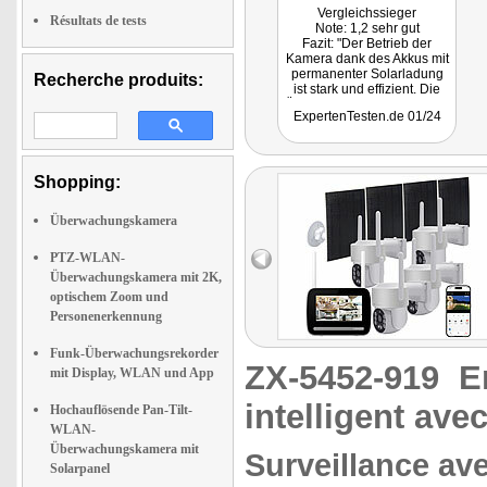
Vergleichssieger
Résultats de tests
Note: 1,2 sehr gut
Fazit: "Der Betrieb der
Kamera dank des Akkus mit
permanenter Solarladung
Recherche produits:
ist stark und effizient. Die
Übertragung und Aufnahme
ExpertenTesten.de 01/24
in 2K-Auflösung liefern
gestochen scharfe Bilder."
Getestet wurde ZX-5449.
Shopping:
Überwachungskamera
PTZ-WLAN-
Überwachungskamera mit 2K,
optischem Zoom und
Personenerkennung
Funk-Überwachungsrekorder
ZX-5452-919
E
mit Display, WLAN und App
intelligent av
Hochauflösende Pan-Tilt-
WLAN-
Überwachungskamera mit
Surveillance av
Solarpanel