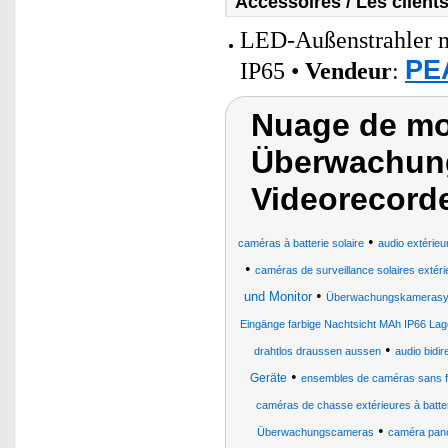
Accessoires / Les client
LED-Außenstrahler m
PE
IP65 •
Vendeur
:
Nuage de mot
Überwachun
Videorecord
•
caméras à batterie solaire
audio extérieu
•
caméras de surveillance solaires extéri
•
und Monitor
Überwachungskamerasy
Eingänge farbige Nachtsicht MAh IP66 Lage
•
drahtlos draussen aussen
audio bidir
•
Geräte
ensembles de caméras sans fi
caméras de chasse extérieures à batteri
•
Überwachungscameras
caméra pano