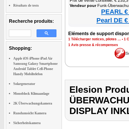
Prix de vente conseillé: € 293,9
Ven­deur pour
Funk-Über­wa­chung­sre­kor­der m
Résultats de tests
PEARL € 
Pearl DE €
Recherche produits:
Elé­ments de sup­port dis­po­
1 Télé­char­ger notices, pilotes …
•
1 C
1 Avis presse & récom­penses
Shopping:
S
Apple iOS iPhone iPad Air
Samsung Galaxy Smartphone
Android Tablet Cell-Phone
Handy Mobiltelefon
Solargenerator
Elesion Prod
Monoblock Klimaanlage
ÜBERWACHU
2K Überwachungskamera
DISPLAY INK
Rundumsicht Kamera
Sicherheitskamera