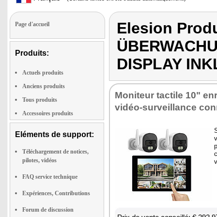
Elesion Prod
Page d'accueil
ÜBERWACHU
Produits:
DISPLAY INK
Actuels produits
Anciens produits
Moni­teur tac­tile 10" enr
Tous produits
vidéo-sur­veillance con
Accessoires produits
S
Eléments de support:
v
p
Téléchargement de notices,
c
pilotes, vidéos
v
FAQ service technique
Expériences, Contributions
Forum de discussion