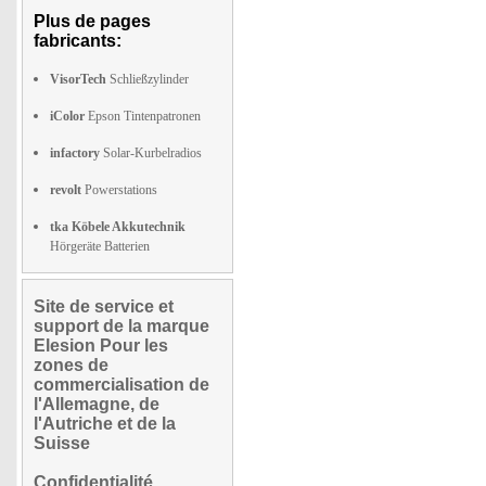
Plus de pages
fabricants:
VisorTech
Schließzylinder
iColor
Epson Tintenpatronen
infactory
Solar-Kurbelradios
revolt
Powerstations
tka Köbele Akkutechnik
Hörgeräte Batterien
Site de service et
support de la marque
Elesion Pour les
zones de
commercialisation de
l'Allemagne, de
l'Autriche et de la
Suisse
Confidentialité