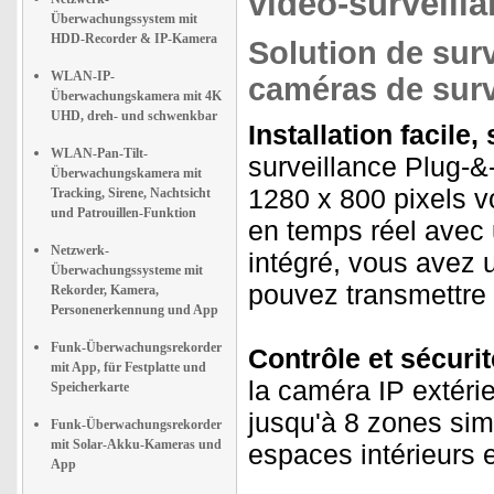
vidéo-surveill
Überwachungssystem mit
HDD-Recorder & IP-Kamera
Solution de sur
WLAN-IP-
caméras de surv
Überwachungskamera mit 4K
UHD, dreh- und schwenkbar
Installation facile
WLAN-Pan-Tilt-
surveillance Plug-&-
Überwachungskamera mit
1280 x 800 pixels v
Tracking, Sirene, Nachtsicht
und Patrouillen-Funktion
en temps réel avec 
Netzwerk-
intégré, vous avez 
Überwachungssysteme mit
pouvez transmettre 
Rekorder, Kamera,
Personenerkennung und App
Funk-Überwachungsrekorder
Contrôle et sécuri
mit App, für Festplatte und
la caméra IP extér
Speicherkarte
jusqu'à 8 zones simu
Funk-Überwachungsrekorder
mit Solar-Akku-Kameras und
espaces intérieurs e
App