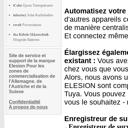
iColor
Epson Tintenpatronen
Automatisez votre 
infactory
Solar-Kurbelradios
d'autres appareils c
revolt
Powerstations
de manière centrali
Et connectez même 
tka Köbele Akkutechnik
Hörgeräte Batterien
Élargissez égaleme
Site de service et
existant :
Vous avez
support de la marque
Elesion Pour les
chez vous que vous 
zones de
Alors, nous avons u
commercialisation de
l'Allemagne, de
ELESION sont compa
l'Autriche et de la
Suisse
Tuya. Vous pouvez a
vous le souhaitez -
Confidentialité
A propos de nous
Enregistreur de su
Enregistreur de sur