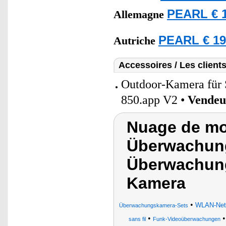
PEARL € 1
Allemagne
PEARL € 19
Autriche
Accessoires / Les client
Outdoor-Kamera für
850.app V2 •
Vendeu
Nuage de mot
Überwachun
Überwachung
Kamera
•
WLAN-Netz
Überwachungskamera-Sets
•
sans fil
Funk-Videoüberwachungen