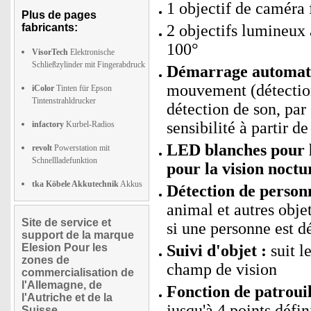
1 objectif de caméra 
Plus de pages
fabricants:
2 objectifs lumineux 
100°
VisorTech
Elektronische
Schließzylinder mit Fingerabdruck
Démarrage automati
mouvement (détection 
iColor
Tinten für Epson
Tintenstrahldrucker
détection de son, par
sensibilité à partir d
infactory
Kurbel-Radios
LED blanches pour l
revolt
Powerstation mit
Schnellladefunktion
pour la vision noctu
tka Köbele Akkutechnik
Akkus
Détection de personn
animal et autres obj
Site de service et
si une personne est d
support de la marque
Elesion Pour les
Suivi d'objet :
suit l
zones de
champ de vision
commercialisation de
l'Allemagne, de
Fonction de patroui
l'Autriche et de la
jusqu'à 4 points défin
Suisse