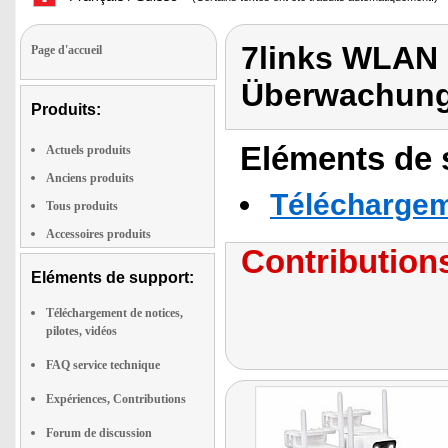
7links WLAN
Page d'accueil
Überwachun
Produits:
Eléments de s
Actuels produits
Anciens produits
Téléchargeme
Tous produits
Accessoires produits
Contributions
Eléments de support:
Téléchargement de notices,
pilotes, vidéos
FAQ service technique
Expériences, Contributions
Forum de discussion