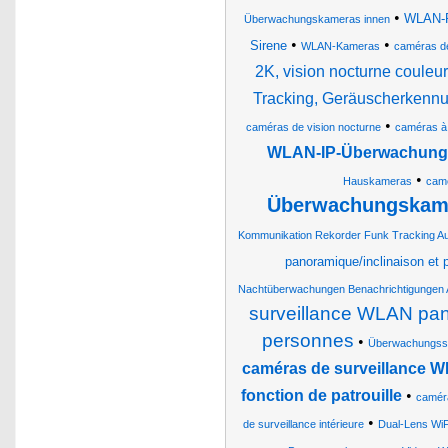
•
WLAN-Pa
Überwachungskameras innen
•
•
Sirene
WLAN-Kameras
caméras de
2K, vision nocturne coule
Tracking, Geräuscherkennu
•
caméras de vision nocturne
caméras à 
WLAN-IP-Überwachungsk
•
Hauskameras
camé
Überwachungskame
Kommunikation Rekorder Funk Tracking A
panoramique/inclinaison et 
Nachtüberwachungen Benachrichtigungen
surveillance WLAN pano
personnes
•
Überwachungss
caméras de surveillance WLA
fonction de patrouille
•
caméra
•
de surveillance intérieure
Dual-Lens Wi