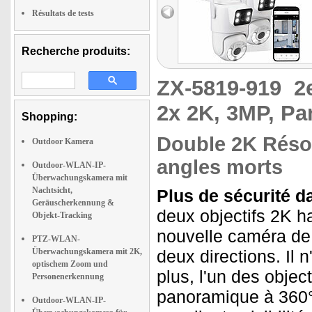
Résultats de tests
Recherche produits:
ZX-5819-919
2
2x 2K, 3MP, Pa
Shopping:
Double 2K Résolu
Outdoor Kamera
angles morts
Outdoor-WLAN-IP-
Überwachungskamera mit
Nachtsicht,
Plus de sécurité dan
Geräuscherkennung &
deux objectifs 2K ha
Objekt-Tracking
nouvelle caméra de
PTZ-WLAN-
Überwachungskamera mit 2K,
deux directions. Il 
optischem Zoom und
plus, l'un des objec
Personenerkennung
panoramique à 360°
Outdoor-WLAN-IP-