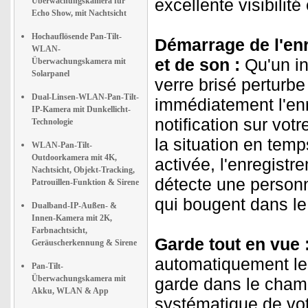
excellente visibilité
Überwachungskamera für
Echo Show, mit Nachtsicht
Hochauflösende Pan-Tilt-
Démarrage de l'en
WLAN-
et de son :
Qu'un int
Überwachungskamera mit
Solarpanel
verre brisé perturb
Dual-Linsen-WLAN-Pan-Tilt-
immédiatement l'en
IP-Kamera mit Dunkellicht-
notification sur vot
Technologie
la situation en tem
WLAN-Pan-Tilt-
Outdoorkamera mit 4K,
activée, l'enregist
Nachtsicht, Objekt-Tracking,
détecte une personn
Patrouillen-Funktion & Sirene
qui bougent dans le
Dualband-IP-Außen- &
Innen-Kamera mit 2K,
Farbnachtsicht,
Garde tout en vue 
Geräuscherkennung & Sirene
automatiquement les
Pan-Tilt-
Überwachungskamera mit
garde dans le champ
Akku, WLAN & App
systématique de votr