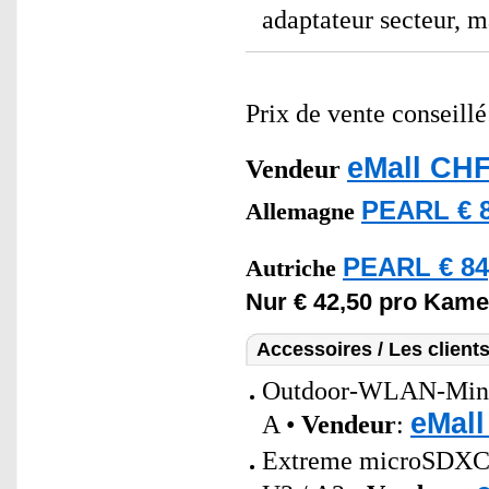
adaptateur secteur, 
Prix de vente conseill
eMall CHF
Vendeur
PEARL € 8
Allemagne
PEARL € 84
Autriche
Nur € 42,50 pro Kame
Accessoires / Les client
Outdoor-WLAN-Mini-S
eMall
A •
Vendeur
:
Extreme microSDXC