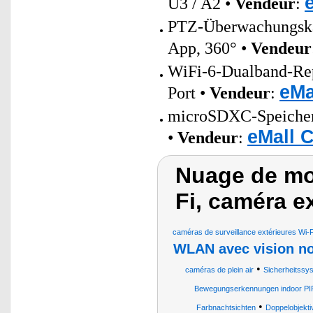
U3 / A2 •
Vendeur
:
PTZ-Überwachungsk
App, 360° •
Vendeur
WiFi-6-Dualband-Re
eMa
Port •
Vendeur
:
microSDXC-Speicherk
eMall 
•
Vendeur
:
Nuage de mot
Fi, caméra e
caméras de surveillance extérieures Wi-F
WLAN avec vision no
•
caméras de plein air
Sicherheitssys
Bewegungserkennungen indoor P
•
Farbnachtsichten
Doppelobjekti