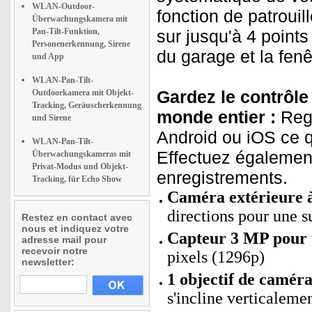
WLAN-Outdoor-
fonction de patrouil
Überwachungskamera mit
Pan-Tilt-Funktion,
sur jusqu'à 4 points
Personenerkennung, Sirene
du garage et la fenê
und App
WLAN-Pan-Tilt-
Gardez le contrôle 
Outdoorkamera mit Objekt-
Tracking, Geräuscherkennung
monde entier :
Rega
und Sirene
Android ou iOS ce q
WLAN-Pan-Tilt-
Effectuez également
Überwachungskameras mit
Privat-Modus und Objekt-
enregistrements.
Tracking, für Echo Show
Caméra extérieure à
directions pour une s
Restez en contact avec
nous et indiquez votre
Capteur 3 MP pour u
adresse mail pour
recevoir notre
pixels (1296p)
newsletter:
1 objectif de camér
s'incline verticalem