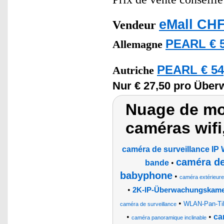
eMall CHF
Vendeur
PEARL € 5
Allemagne
PEARL € 54
Autriche
Nur € 27,50 pro Übe
Nuage de mot
caméras wifi
caméra de surveillance IP
caméra de
bande
•
babyphone
•
caméra extérieure
•
2K-IP-Überwachungskamer
•
WLAN-Pan-Tilt
caméra de surveillance
•
•
ca
caméra panoramique inclinable