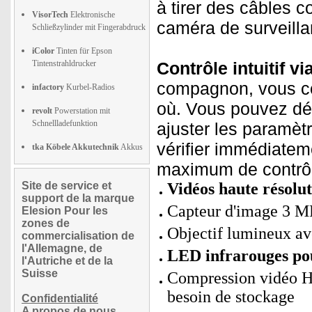
à tirer des câbles 
VisorTech
Elektronische
caméra de surveilla
Schließzylinder mit Fingerabdruck
iColor
Tinten für Epson
Tintenstrahldrucker
Contrôle intuitif via
compagnon, vous co
infactory
Kurbel-Radios
où. Vous pouvez dé
revolt
Powerstation mit
Schnellladefunktion
ajuster les paramèt
vérifier immédiatem
tka Köbele Akkutechnik
Akkus
maximum de contrôl
Site de service et
Vidéos haute résolu
support de la marque
Capteur d'image 3 M
Elesion Pour les
zones de
Objectif lumineux av
commercialisation de
l'Allemagne, de
LED infrarouges pou
l'Autriche et de la
Suisse
Compression vidéo H.
besoin de stockage
Confidentialité
A propos de nous