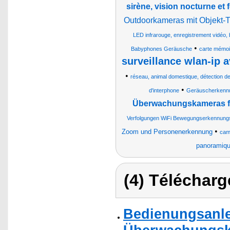
sirène, vision nocturne et 
Outdoorkameras mit Objekt-
LED infrarouge, enregistrement vidéo,
•
Babyphones Geräusche
carte mémoir
surveillance wlan-ip 
•
réseau, animal domestique, détection 
•
d'interphone
Geräuscherkennun
Überwachungskameras fü
Verfolgungen WiFi Bewegungserkennungs
•
Zoom und Personenerkennung
cam
panoramique
(4) Télécharg
Bedienungsanlei