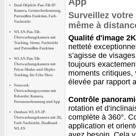
App
Dual-Objektiv-Pan-Tilt-IP-
Kamera, Geräuscherkennung,
Surveillez votr
Patrouillen-Funktion, Farb-
Nachtsicht
même à distanc
WLAN-Pan-Tilt-
Qualité d'image 2K 
Überwachungskamera mit
Tracking, Sirene, Nachtsicht
netteté exceptionnel
und Patrouillen-Funktion
s'agisse de visage
WLAN-Pan-Tilt-
toujours exactement
Überwachungskamera mit
Privat-Modus und Objekt-
moments critiques, 
Tracking, für Echo Show
élevée par rapport 
Netzwerk-
Überwachungssysteme mit
Rekorder, Kamera,
Contrôle panoramiqu
Personenerkennung und App
rotation et d'incli
Outdoor-WLAN-IP-
complète à 360°. Co
Überwachungskamera mit 2K,
Farb-Nachtsicht, Dualband-
application et orie
WLAN
avez besoin. Cela v