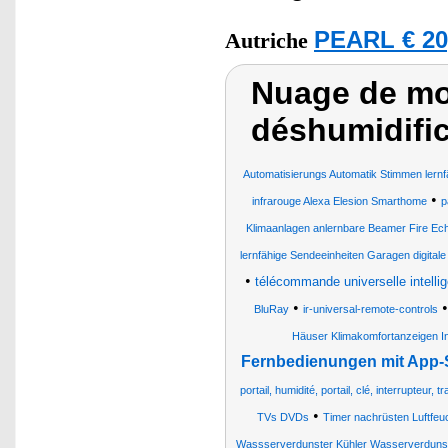
PEARL € 20
Autriche
Nuage de mot
déshumidifica
Automatisierungs Automatik Stimmen lernf
•
infrarouge Alexa Elesion Smarthome
p
Klimaanlagen anlernbare Beamer Fire Ec
lernfähige Sendeeinheiten Garagen digital
•
télécommande universelle intellig
•
BluRay
ir-universal-remote-controls
Häuser Klimakomfortanzeigen I
Fernbedienungen mit App-
portail, humidité, portail, clé, interrupteur
•
TVs DVDs
Timer nachrüsten Luftfe
Wassserverdunster Kühler Wasserverduns