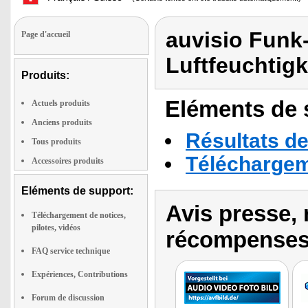
auvisio Funk
Page d'accueil
Luftfeuchtigk
Produits:
Eléments de s
Actuels produits
Anciens produits
Résultats de
Tous produits
Téléchargeme
Accessoires produits
Eléments de support:
Avis presse, 
Téléchargement de notices,
pilotes, vidéos
récompenses
FAQ service technique
Expériences, Contributions
Forum de discussion