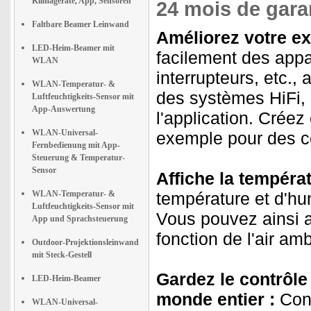
Klimageräte, App, Sensoren
24 mois de garan
Faltbare Beamer Leinwand
Améliorez votre e
LED-Heim-Beamer mit
facilement des appa
WLAN
interrupteurs, etc.
WLAN-Temperatur- &
des systèmes HiFi, 
Luftfeuchtigkeits-Sensor mit
App-Auswertung
l'application. Crée
WLAN-Universal-
exemple pour des co
Fernbedienung mit App-
Steuerung & Temperatur-
Sensor
Affiche la températ
WLAN-Temperatur- &
température et d'hum
Luftfeuchtigkeits-Sensor mit
Vous pouvez ainsi aj
App und Sprachsteuerung
fonction de l'air amb
Outdoor-Projektionsleinwand
mit Steck-Gestell
Gardez le contrôle 
LED-Heim-Beamer
monde entier :
Cont
WLAN-Universal-