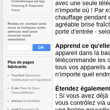
Fernbedienungen mit App-
avec une seule télé
Steuerung & Temperatur-
n'importe où ! Par e
Sensor
chauffage pendant q
agréable brise fraîc
Restez en contact avec
nous et indiquez votre
porte d'entrée - sel
adresse mail pour
recevoir notre
newsletter:
Apprend ce qu'elle 
appareil dans la b
télécommande les c
Plus de pages
tous vos appareils 
fabricants:
n'importe quel endr
VisorTech
Elektronische
Schließzylinder mit Fingerabdruck
Étendez également 
iColor
Tinten für Epson
Tintenstrahldrucker
:
Si vous avez déjà
infactory
Kurbel-Radios
vous contrôlez via 
une bonne nouvelle
revolt
Powerstation mit