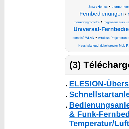
•
Smart Homes
thermo-hyg
Fernbedienungen
•
•
thermohygromètre
hygrosenseurs vent
Universal-Fernbedi
•
combiné WLAN
wireless Projektoren
Haushaltsfeuchtigkeitsregler Multi
(3) Télécharg
ELESION-Übers
Schnellstartanl
Bedienungsanlei
& Funk-Fernbed
Temperatur/Luf