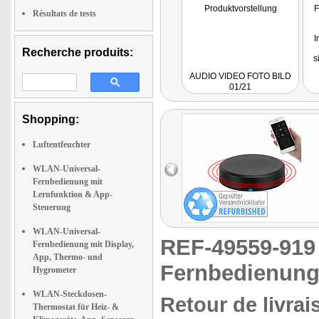
Produktvorstellung
F
Résultats de tests
I
Recherche produits:
s
a
AUDIO VIDEO FOTO BILD
pe
01/21
s
U
Shopping:
d
un
p
Luftentfeuchter
Ass
WLAN-Universal-
Fernbedienung mit
Lernfunktion & App-
Steuerung
WLAN-Universal-
REF-49559-91
Fernbedienung mit Display,
App, Thermo- und
Fernbedienung
Hygrometer
WLAN-Steckdosen-
Retour de livrai
Thermostat für Heiz- &