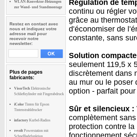
Régulation de temp
WLAN-Konvektor-Heizungen
zur Wand- und Standmontage
continu ou régler v
grâce au thermostat
Restez en contact avec
d'économiser de l'é
nous et indiquez votre
adresse mail pour
constante, sans surch
recevoir notre
newsletter:
Solution compacte 
seulement 119,5 x 5
discrètement dans n
Plus de pages
fabricants:
au mur ou le poser 
VisorTech
Elektronische
option - parfait pour
Schließzylinder mit Fingerabdruck
iColor
Tinten für Epson
Sûr et silencieux :
Tintenstrahldrucker
complètement sans b
infactory
Kurbel-Radios
protection contre la
revolt
Powerstation mit
fonctionnement séc
Schnellladefunktion