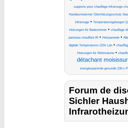
supports pour chauffage infrarouge cha
Handtuchwärmer Überhitzungsschutz Sta
•
infrarouge
Temperaturregelungen Q
•
Heizungen für Badezimmer
chauffage él
•
•
panneau chauffant IR
Heizpaneele
All
•
digitale Temperaturen 220v Lan
chauffag
•
Heizungen für Wohnräume
chauff
détachant moisissur
energiesparende gesunde 230 v P
Forum de dis
Sichler Haush
Infrarotheiz