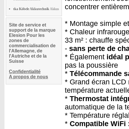
concentrer entièrem
tka Köbele Akkutechnik
Akkus
* Montage simple et
Site de service et
support de la marque
* Chaleur infrarouge
Elesion Pour les
33 m² : chauffe spé
zones de
commercialisation de
-
sans perte de ch
l'Allemagne, de
* Également
idéal 
l'Autriche et de la
Suisse
pas la poussière
Confidentialité
*
Télécommande sa
A propos de nous
* Grand écran LCD r
température actuelle
*
Thermostat intég
automatique de la 
* Température réglab
*
Compatible WiFi 