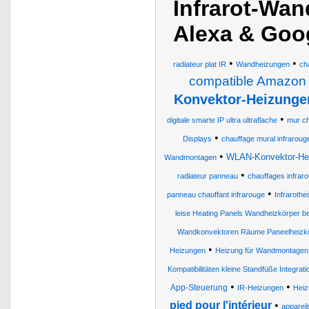
Infrarot-Wan
Alexa & Goog
•
•
radiateur plat IR
Wandheizungen
ch
compatible Amazon 
Konvektor-Heizunge
•
digitale smarte IP ultra ultraflache
mur ch
•
Displays
chauffage mural infraroug
•
WLAN-Konvektor-Hei
Wandmontagen
•
radiateur panneau
chauffages infrar
•
panneau chauffant infrarouge
Infraroth
leise Heating Panels Wandheizkörper be
Wandkonvektoren Räume Paneelheizkö
•
Heizungen
Heizung für Wandmontagen
Kompatibilitäten kleine Standfüße Integrat
•
•
App-Steuerung
IR-Heizungen
Heiz
pied pour l'intérieur
•
appareil