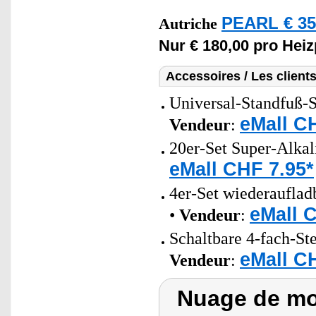
PEARL € 35
Autriche
Nur € 180,00 pro Heiz
Accessoires / Les client
Universal-Standfuß-
eMall C
Vendeur
:
20er-Set Super-Alkal
eMall CHF 7.95*
4er-Set wiederaufla
eMall 
•
Vendeur
:
Schaltbare 4-fach-St
eMall C
Vendeur
:
Nuage de mo