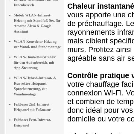
Chaleur instantané
Innenbereich
vous apporte une ch
Mobile WLAN-Infrarot-
Heizung mit Standfuß-Set, für
de préchauffage. L
Amazon Alexa & Google
rayonnements infraro
Assistant
mais ciblent spécif
WLAN-Konvektor-Heizung
zur Wand- und Standmontage
murs. Profitez ainsi
agréable sans air s
WLAN-Dunkelheizstrahler
für den Außenbereich, mit
App-Steuerung
Contrôle pratique v
WLAN-Hybrid-Infrarot- &
votre chauffage fac
Konvektor-Heizpanel,
Sprachsteuerung, zur
connexion Wi-Fi. V
Wandmontage
et combien de temps
Faltbares 2in1-Infrarot-
donc idéal pour vos
Heizpanel mit Fußmatte
domicile ou votre co
Faltbares Fern-Infrarot-
Heizpanel