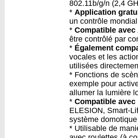
802.11b/g/n (2,4 GH
*
Application grat
un contrôle mondial
*
Compatible avec 
être contrôlé par 
*
Également compat
vocales et les acti
utilisées directemen
* Fonctions de scè
exemple pour active
allumer la lumière l
*
Compatible avec 
ELESION, Smart-Lif
système domotique 
* Utilisable de man
avec roulettes (à 