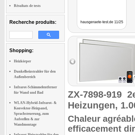
Résultats de tests
Recherche produits:
hausgeraete-test.de 11/25
Shopping:
Heizkörper
Dunkelheizstrahler für den
Außenbereich
Infrarot-Schimmelentferner
ZX-7898-919
2
für Wand und Bad
Heizungen, 1.0
WLAN-Hybrid-Infrarot- &
Konvektor-Heizpanel,
Sprachsteuerung, zum
Chaleur agréable
Aufstellen & zur
Wandmontage
efficacement di
Infrarot-Heizstrahler für den