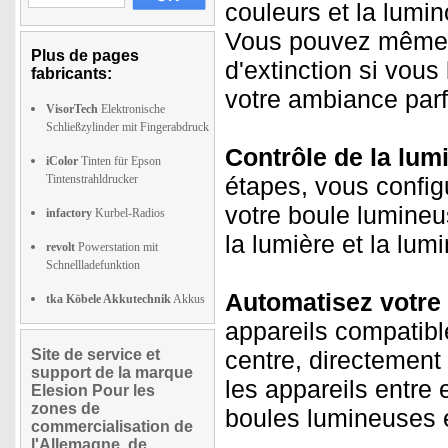
couleurs et la lumin
Vous pouvez même 
Plus de pages
d'extinction si vous
fabricants:
votre ambiance parf
VisorTech
Elektronische
Schließzylinder mit Fingerabdruck
Contrôle de la lu
iColor
Tinten für Epson
Tintenstrahldrucker
étapes, vous config
votre boule lumineu
infactory
Kurbel-Radios
la lumière et la lu
revolt
Powerstation mit
Schnellladefunktion
Automatisez votre 
tka Köbele Akkutechnik
Akkus
appareils compatible
Site de service et
centre, directement
support de la marque
les appareils entre 
Elesion Pour les
zones de
boules lumineuses 
commercialisation de
l'Allemagne, de