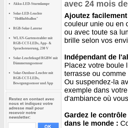
avec 24 mois de 
Akku-LED-Sturmlampe
Solar-LED-Leuchte
Ajoutez facilement
"Heißluftballon"
couleur unie ou en
RGB-Solar-Laterne
ou avec toute sa lu
WLAN-Gartenstrahler mit
brille selon vos env
RGB-CCT-LEDs, App- &
Sprachsteuerung, 230 V
Indépendant de l'al
Solar-Leuchtkugel RGBW mit
Dämmerungssensor
Placez votre boule 
terrasse ou comme 
Solar-Outdoor-Leuchte mit
RGB-CCT-LEDs,
Ou suspendez-la ave
Bewegungssensor und App
exemple dans votre 
d'ambiance où vous 
Restez en contact avec
nous et indiquez votre
adresse mail pour
recevoir notre
Gardez le contrôle 
newsletter:
dans le monde :
Co