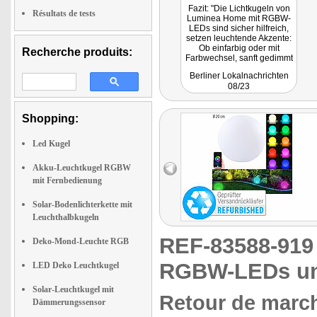
Fazit: "Die Lichtkugeln von
Résultats de tests
Luminea Home mit RGBW-
LEDs sind sicher hilfreich,
setzen leuchtende Akzente:
Ob einfarbig oder mit
Recherche produits:
Farbwechsel, sanft gedimmt
oder mit voller Leuchtkraft,
Berliner Lokalnachrichten
das Licht Lichtkugel hilft die
08/23
Dunkelheit zu verbannen.
Unabhängig vom
Stromanschluss dank Akku."
Shopping:
Led Kugel
Akku-Leuchtkugel RGBW
mit Fernbedienung
Solar-Bodenlichterkette mit
Leuchthalbkugeln
REF-83588-91
Deko-Mond-Leuchte RGB
RGBW-LEDs und
LED Deko Leuchtkugel
Solar-Leuchtkugel mit
Retour de march
Dämmerungssensor