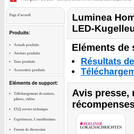
Luminea Hom
Page d'accueil
LED-Kugelle
Produits:
Eléments de s
Actuels produits
Anciens produits
Résultats de
Tous produits
Téléchargeme
Accessoires produits
Eléments de support:
Avis presse, 
Téléchargement de notices,
pilotes, vidéos
récompenses
FAQ service technique
Expériences, Contributions
Forum de discussion