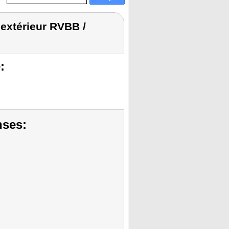
extérieur RVBB /
:
nses: