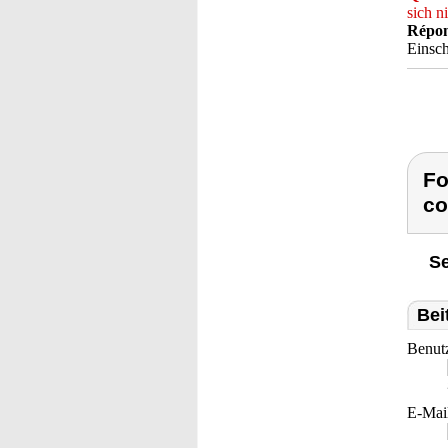
sich n
Répon
Einsch
Fo
co
Se
Bei
Benut
E-Mai