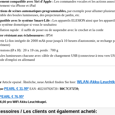
ement compatible avec Siri d'Apple :
Les commandes vocales et les actions associé
ctement via iPhone et iPad
tions de scènes automatiques programmables,
par exemple pour allumer plusieur
mble des boules lumineuses, des projecteurs de jardin, etc.
atible avec le système Smart-Life :
Les appareils ELESION ainsi que les appareil
n système domotique si vous le souhaitez
llation rapide : il suffit de poser ou de suspendre avec le crochet et la corde
ier résistant aux éclaboussures :
IP54
erie Li-Ion intégrée de 2000 mAh pour jusqu'à 10 heures d'autonomie, se recharge
rément)
nsions (Ø x H) : 20 x 19 cm, poids : 700 g
ules lumineuses chacune avec câble de chargement USB (connecteur à trou vers USB 
ode d'emploi en allemand
WLAN-Akku-Leuchtk
r
Article epuisé. Ähnliche, neue Artikel finden Sie hier:
PEARL € 31,99*
gne
EAN:
4022107926720
/
B0C7CF7Z59;
PEARL € 76,95*
16,00 pro WiFi Akku Leuchtkugel.
essoires / Les clients ont également acheté: