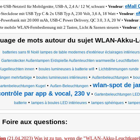
eMall 
rt-USB-Netzteil für Mobilgeräte, USB-A, 2,4 A / 12 W, schwarz •
Vendeur
:
e
-Steckdose mit USB Typ C & 2x USB Typ A, 230 Volt, 3,6 A, 18 Watt •
Vendeur
:
Powerbank mit 20.000 mAh, USB-C Power Delivery, QC 3.0, 3 A, 20 W •
Vendeur
:
te mobile WLAN-Fernbedienung mit 2 Tasten, Licht & Szenen steuern •
Vendeur
:
uage de mots autour du sujet WLAN-Akku-
batteries sans fil Noël lampes de table modernes d'extérieur éclairages intérieur
Gartenstecker Außenlampen Erdspieße Außenleuchten warmweiße Leuchtfarben
•
•
Kugelleuchten innen
boules lumineuses à batterie wifi
Lichtstimmungen runde 
•
•
•
ängen mehrfarbige
boules lumineuses intérieures
Außenbeleuchtungen
bou
wlan-spot de ja
•
•
artenbeleuchtungen Kugel
Außen-Beleuchtungen
contrôle par app & vocal, 230 v
•
Gartenbeleuchtungen LED
•
•
•
batterie
lampes à boules LED intérieures
lampes sphériques
lampes
) Foire aux questions:
ion
(21.04.2023) Was ist zu tun, wenn die "WLAN-Akku-Leuchtkugel" 