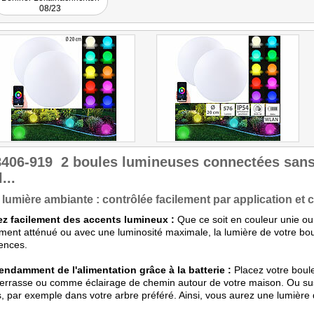
das Licht Lichtkugel hilft die
08/23
Dunkelheit zu verbannen.
Unabhängig vom
Stromanschluss dank Akku."
8406-919
2 boules lumineuses connectées sans 
...
 lumière ambiante : contrôlée facilement par application e
ez facilement des accents lumineux :
Que ce soit en couleur unie o
ent atténué ou avec une luminosité maximale, la lumière de votre boul
ences.
endamment de l'alimentation grâce à la batterie :
Placez votre boul
terrasse ou comme éclairage de chemin autour de votre maison. Ou sus
s, par exemple dans votre arbre préféré. Ainsi, vous aurez une lumière