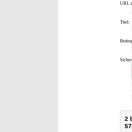
URL z
Titel:
Beitra
Sicher
2 
576