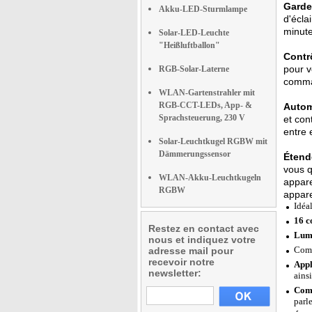
Gardez
Akku-LED-Sturmlampe
d'écla
minute
Solar-LED-Leuchte
"Heißluftballon"
Contr
pour v
RGB-Solar-Laterne
comma
WLAN-Gartenstrahler mit
RGB-CCT-LEDs, App- &
Autom
Sprachsteuerung, 230 V
et con
entre 
Solar-Leuchtkugel RGBW mit
Dämmerungssensor
Étend
vous q
WLAN-Akku-Leuchtkugeln
appare
RGBW
appare
Idéal
16 c
Restez en contact avec
Lumi
nous et indiquez votre
Comp
adresse mail pour
recevoir notre
Appl
newsletter:
ains
Comp
parl