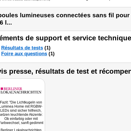
boules lumineuses connectées sans fil pour 
 l...
éments de support et service technique
Résultats de tests
(1)
Foire aux questions
(1)
is presse, résultats de test et récompe
Fazit: "Die Lichtkugeln von
Luminea Home mit RGBW-
LEDs sind sicher hilfreich,
setzen leuchtende Akzente:
Ob einfarbig oder mit
Farbwechsel, sanft gedimmt
oder mit voller Leuchtkraft,
Berliner Lokalnachrichten