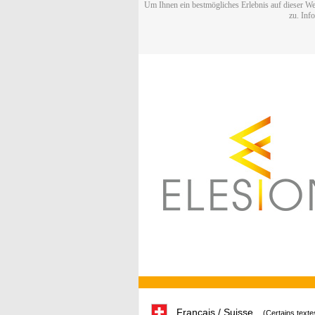
Um Ihnen ein bestmögliches Erlebnis auf dieser We
zu. Inf
Français / Suisse
(Certains texte