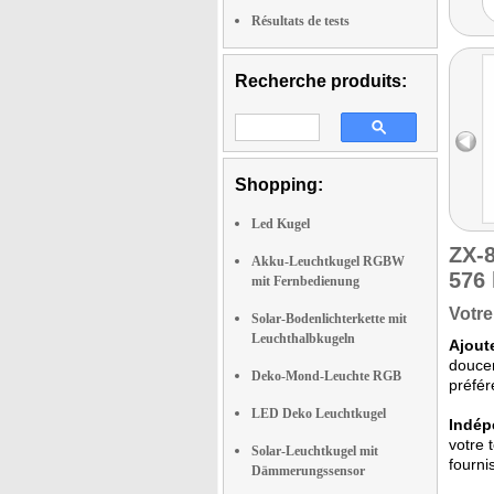
Résultats de tests
Recherche produits:
Shopping:
Led Kugel
ZX-
Akku-Leuchtkugel RGBW
576 l
mit Fernbedienung
Votre
Solar-Bodenlichterkette mit
Leuchthalbkugeln
Ajout
doucem
Deko-Mond-Leuchte RGB
préfér
LED Deko Leuchtkugel
Indép
votre 
Solar-Leuchtkugel mit
fourni
Dämmerungssensor