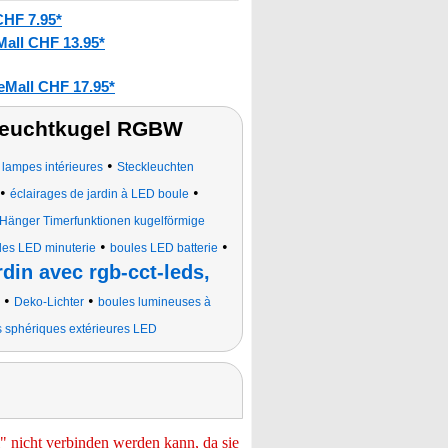
CHF 7.95*
Mall CHF 13.95*
eMall CHF 17.95*
Leuchtkugel RGBW
•
s lampes intérieures
Steckleuchten
•
•
éclairages de jardin à LED boule
Hänger Timerfunktionen kugelförmige
•
•
les LED minuterie
boules LED batterie
rdin avec rgb-cct-leds,
•
•
Deko-Lichter
boules lumineuses à
 sphériques extérieures LED
nicht verbinden werden kann, da sie