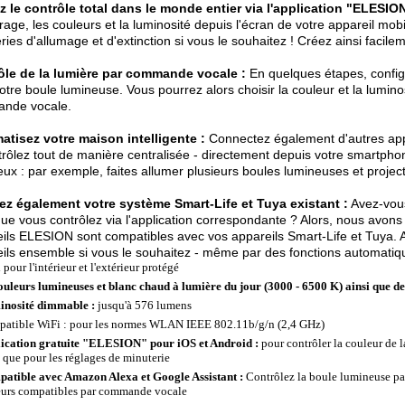
 le contrôle total dans le monde entier via l'application "ELESION
irage, les couleurs et la luminosité depuis l'écran de votre appareil m
ries d'allumage et d'extinction si vous le souhaitez ! Créez ainsi facile
ôle de la lumière par commande vocale :
En quelques étapes, configu
otre boule lumineuse. Vous pourrez alors choisir la couleur et la lumino
nde vocale.
atisez votre maison intelligente :
Connectez également d'autres appa
trôlez tout de manière centralisée - directement depuis votre smartph
eux : par exemple, faites allumer plusieurs boules lumineuses et proje
ez également votre système Smart-Life et Tuya existant :
Avez-vous
ue vous contrôlez via l'application correspondante ? Alors, nous avon
ils ELESION sont compatibles avec vos appareils Smart-Life et Tuya. Ai
ils ensemble si vous le souhaitez - même par des fonctions automatiq
 pour l'intérieur et l'extérieur protégé
ouleurs lumineuses et blanc chaud à lumière du jour (3000 - 6500 K) ainsi que d
nosité dimmable :
jusqu'à 576 lumens
atible WiFi : pour les normes WLAN IEEE 802.11b/g/n (2,4 GHz)
ication gratuite "ELESION" pour iOS et Android :
pour contrôler la couleur de 
i que pour les réglages de minuterie
atible avec Amazon Alexa et Google Assistant :
Contrôlez la boule lumineuse p
eurs compatibles par commande vocale