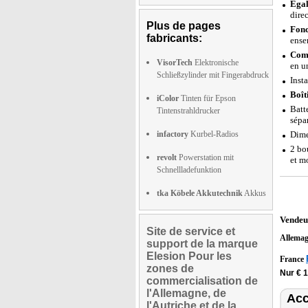
Égal
dire
Plus de pages
Fonc
fabricants:
ense
Comp
VisorTech
Elektronische
en u
Schließzylinder mit Fingerabdruck
Insta
Boît
iColor
Tinten für Epson
Batt
Tintenstrahldrucker
sépa
infactory
Kurbel-Radios
Dime
2 bo
revolt
Powerstation mit
et m
Schnellladefunktion
tka Köbele Akkutechnik
Akkus
Vendeu
Site de service et
Allema
support de la marque
Elesion Pour les
France
zones de
Nur € 
commercialisation de
l'Allemagne, de
Acc
l'Autriche et de la