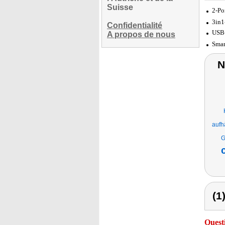
Suisse
2-Po
3in1
Confidentialité
USB-
A propos de nous
Smar
N
aufh
G
(1
Quest