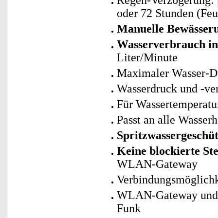
Regen-Verzögerung: 
oder 72 Stunden (Feuc
Manuelle Bewässeru
Wasserverbrauch in
Liter/Minute
Maximaler Wasser-Du
Wasserdruck und -ve
Für Wassertemperatur
Passt an alle Wasse
Spritzwassergeschü
Keine blockierte St
WLAN-Gateway
Verbindungsmöglichke
WLAN-Gateway und B
Funk