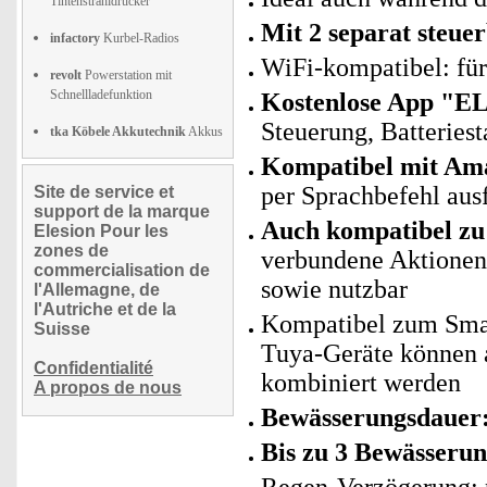
Tintenstrahldrucker
Mit 2 separat steu
infactory
Kurbel-Radios
WiFi-kompatibel: fü
revolt
Powerstation mit
Schnellladefunktion
Kostenlose App "E
Steuerung, Batteries
tka Köbele Akkutechnik
Akkus
Kompatibel mit Am
per Sprachbefehl aus
Site de service et
support de la marque
Auch kompatibel zu 
Elesion Pour les
zones de
verbundene Aktionen 
commercialisation de
sowie nutzbar
l'Allemagne, de
l'Autriche et de la
Kompatibel zum Sma
Suisse
Tuya-Geräte können
Confidentialité
kombiniert werden
A propos de nous
Bewässerungsdauer:
Bis zu 3 Bewässeru