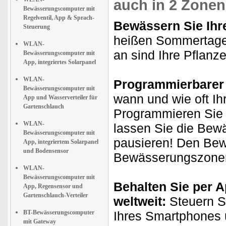
auch in 2 Zonen
Bewässerungscomputer mit
Regelventil, App & Sprach-
Bewässern Sie Ihr
Steuerung
heißen Sommertagen
WLAN-
an sind Ihre Pflanz
Bewässerungscomputer mit
App, integriertes Solarpanel
WLAN-
Programmierbarer
Bewässerungscomputer mit
wann und wie oft I
App und Wasserverteiler für
Gartenschlauch
Programmieren Sie 
WLAN-
lassen Sie die Bew
Bewässerungscomputer mit
pausieren! Den Bewä
App, integriertem Solarpanel
und Bodensensor
Bewässerungszonen
WLAN-
Bewässerungscomputer mit
Behalten Sie per A
App, Regensensor und
Gartenschlauch-Verteiler
weltweit:
Steuern Si
BT-Bewässerungscomputer
Ihres Smartphones u
mit Gateway