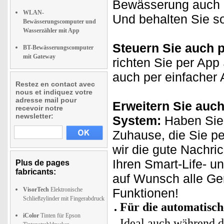
Bewässerung auch ma
WLAN-
Und behalten Sie s
Bewässerungscomputer und
Wasserzähler mit App
Steuern Sie auch 
BT-Bewässerungscomputer
mit Gateway
richten Sie per App
auch per einfacher 
Restez en contact avec
nous et indiquez votre
adresse mail pour
Erweitern Sie auch
recevoir notre
newsletter:
System:
Haben Sie 
Zuhause, die Sie p
wir die gute Nachri
Ihren Smart-Life- u
Plus de pages
fabricants:
auf Wunsch alle Ge
VisorTech
Elektronische
Funktionen!
Schließzylinder mit Fingerabdruck
Für die automatisc
iColor
Tinten für Epson
Ideal auch während d