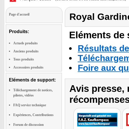
Royal Gardin
Page d'accueil
Produits:
Eléments de s
Actuels produits
Résultats de
Anciens produits
Téléchargeme
Tous produits
Foire aux q
Accessoires produits
Eléments de support:
Avis presse, 
Téléchargement de notices,
pilotes, vidéos
récompenses
FAQ service technique
Expériences, Contributions
Forum de discussion