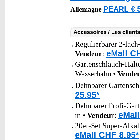
PEARL € 5
Allemagne
Accessoires / Les client
Regulierbarer 2-fach
eMall C
Vendeur
:
Gartenschlauch-Halt
Wasserhahn •
Vende
Dehnbarer Gartensch
25.95*
Dehnbarer Profi-Gar
eMall
m •
Vendeur
:
20er-Set Super-Alkal
eMall CHF 8.95*