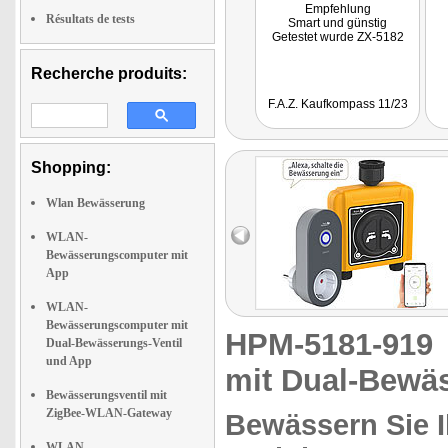
Empfehlung
Résultats de tests
Smart und günstig
Getestet wurde ZX-5182
Recherche produits:
F.A.Z. Kaufkompass 11/23
Shopping:
Wlan Bewässerung
WLAN-
Bewässerungscomputer mit
App
WLAN-
Bewässerungscomputer mit
HPM-5181-91
Dual-Bewässerungs-Ventil
und App
mit Dual-Bewä
Bewässerungsventil mit
ZigBee-WLAN-Gateway
Bewässern Sie I
WLAN-