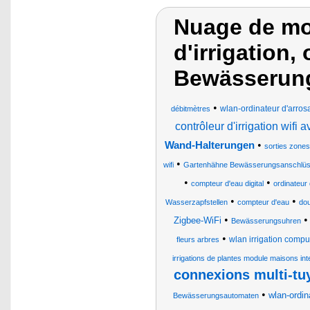
Nuage de mo
d'irrigation,
Bewässerun
•
wlan-ordinateur d'arrosa
débitmètres
contrôleur d'irrigation wifi 
•
Wand-Halterungen
sorties zone
•
wifi
Gartenhähne Bewässerungsanschlüss
•
•
compteur d'eau digital
ordinateur 
•
•
Wasserzapfstellen
compteur d'eau
dou
•
Zigbee-WiFi
Bewässerungsuhren
•
wlan irrigation compu
fleurs arbres
irrigations de plantes module maisons int
connexions multi-tu
•
wlan-ordin
Bewässerungsautomaten