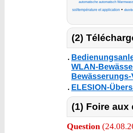
automatische automatisch Warmwasse
•
sol/température et application
distri
(2) Télécharg
Bedienungsanle
WLAN-Bewässer
Bewässerungs-V
ELESION-Übers
(1) Foire aux
Question
(24.08.2