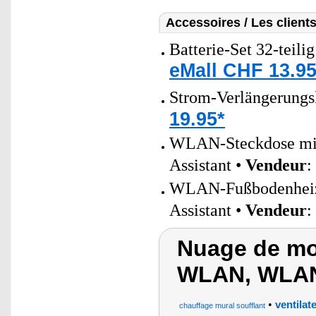
Accessoires / Les client
Batterie-Set 32-teili
eMall CHF 13.95
Strom-Verlängerungs
19.95*
WLAN-Steckdose mit 
Assistant •
Vendeur
:
WLAN-Fußbodenheizun
Assistant •
Vendeur
:
Nuage de mo
WLAN, WLAN 
•
ventilat
chauffage mural soufflant