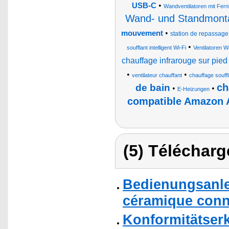
•
USB-C
Wandventilatoren mit Fer
Wand- und Standmont
•
mouvement
station de repassage
•
soufflant intelligent Wi-Fi
Ventilatoren 
chauffage infrarouge sur pied p
•
•
ventilateur chauffant
chauffage souffl
ch
de bain
•
•
E-Heizungen
compatible Amazon A
(5) Télécharg
Bedienungsanle
céramique conn
Konformitätser