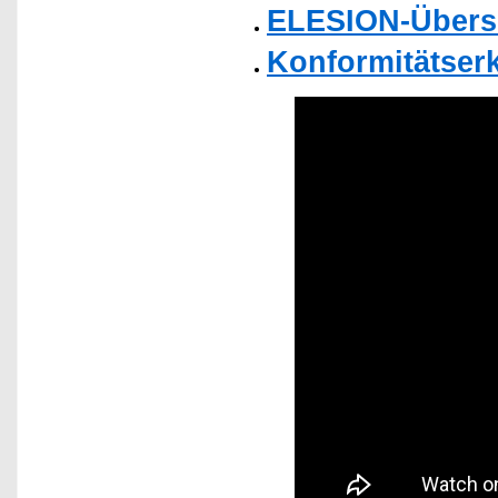
ELESION-Übers
Konformitätser