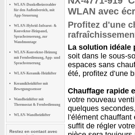
NX-4771-919
C
WLAN-Dunkelheizstrahler
WLAN avec écra
für den Außenbereich, mit
App-Steuerung
Profitez d'une c
WLAN-Hybrid-Infrarot- &
Konvektor-Heizpanel,
rafraîchissemen
Sprachsteuerung, zur
Wandmontage
La solution idéale
WLAN-Konvektor-Heizung
soit dans le sous-s
mit Fernbedienung, App- und
espaces sans chauffa
Sprachsteuerung
été, profitez d'une b
WLAN-Keramik-Heizlüfter
Keramikheizlüfter mit
Chauffage rapide 
Bewegungssensor
votre nouveau venti
Wandheizlüfter mit
Thermostat & Fernbedienung
quelques secondes, 
WLAN-Wandheizlüfter
l'élément chauffant
suffit de régler vot
Restez en contact avec
pièce sera toujours