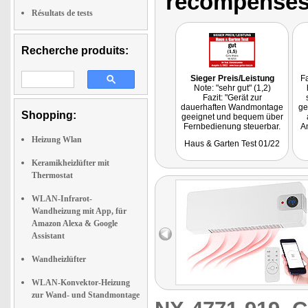
récompenses
Résultats de tests
Recherche produits:
Sieger Preis/Leistung
Fa
Note: "sehr gut" (1,2)
Fazit: "Gerät zur
dauerhaften Wandmontage
ge
Shopping:
geeignet und bequem über
Fernbedienung steuerbar.
A
Ein Display informiert über
Heizung Wlan
Haus & Garten Test 01/22
die aktuellen
Geräteeinstellungen.Im Test
Keramikheizlüfter mit
vermag der Heizlüfter den
Raum effektiv in kurzer Zeit
Thermostat
um mehr als 5 Grad zu
erwärmen."
WLAN-Infrarot-
Wandheizung mit App, für
Amazon Alexa & Google
Assistant
Wandheizlüfter
WLAN-Konvektor-Heizung
zur Wand- und Standmontage