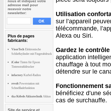
nous et indiquez votre
adresse mail pour
recevoir notre
Utilisation conforta
newsletter:
sur l'appareil peuve
télécommande, l'ap
Alexa ou Siri.
Plus de pages
fabricants:
Gardez le contrôle 
VisorTech
Elektronische
Schließzylinder mit Fingerabdruck
application intellig
iColor
Tinten für Epson
chauffage à tout mo
Tintenstrahldrucker
détendre sur le cana
infactory
Kurbel-Radios
revolt
Powerstation mit
Fonctionnement sa
Schnellladefunktion
bénéficiez d'une s
tka Köbele Akkutechnik
Akkus
cas de surchauffe.
Site de service et