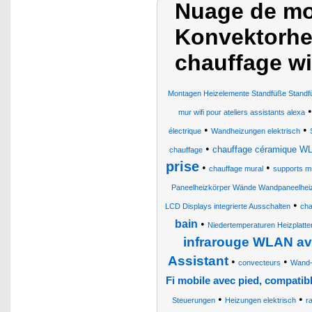
Nuage de mot
Konvektorhei
chauffage wi
Montagen Heizelemente Standfüße Standfü
mur wifi pour ateliers assistants alexa
•
•
électrique
Wandheizungen elektrisch
•
chauffage céramique W
chauffage
prise
•
•
chauffage mural
supports m
Paneelheizkörper Wände Wandpaneelheiz
•
LCD Displays integrierte Ausschalten
cha
bain
•
Niedertemperaturen Heizplatt
infrarouge WLAN av
Assistant
•
•
convecteurs
Wand-
Fi mobile avec pied, compatib
•
•
Steuerungen
Heizungen elektrisch
r