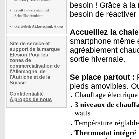
besoin ! Grâce à la
revolt
Powerstation mit
besoin de réactiver 
Schnellladefunktion
tka Köbele Akkutechnik
Akkus
Accueillez la chale
smartphone même en
Site de service et
agréablement chaude
support de la marque
Elesion Pour les
sortie hivernale.
zones de
commercialisation de
l'Allemagne, de
Se place partout :
P
l'Autriche et de la
Suisse
pieds amovibles. Ou
Chauffage électrique
Confidentialité
A propos de nous
3 niveaux de chauffa
watts
Température réglable 
Thermostat intégré 