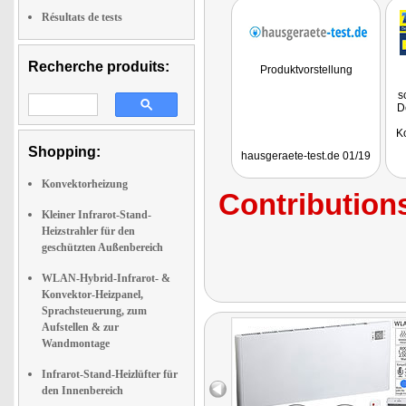
Résultats de tests
Recherche produits:
Produktvorstellung
s
D
K
E
Shopping:
hausgeraete-test.de 01/19
m
S
Konvektorheizung
Contributions
Kleiner Infrarot-Stand-
Heizstrahler für den
geschützten Außenbereich
WLAN-Hybrid-Infrarot- &
Konvektor-Heizpanel,
Sprachsteuerung, zum
Aufstellen & zur
Wandmontage
Infrarot-Stand-Heizlüfter für
den Innenbereich