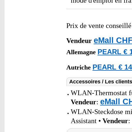
mode d'emploi en fra
Prix de vente conseill
eMall CHF
Vendeur
PEARL € 1
Allemagne
PEARL € 14
Autriche
Accessoires / Les client
WLAN-Thermostat für
eMall C
Vendeur
:
WLAN-Steckdose mit 
Assistant •
Vendeur
: