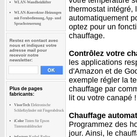
votre température s
WLAN-Wandheizlüfter
thermostat intégré, 
WLAN-Konvektor-Heizungen
automatiquement pou
mit Fernbedienung, App- und
Sprachsteuerung
optez pour un fonc
chauffage.
Restez en contact avec
nous et indiquez votre
adresse mail pour
Contrôlez votre cha
recevoir notre
newsletter:
les applications res
d'Amazon et de Goog
exemple régler la t
chauffage par comm
Plus de pages
fabricants:
lit ou votre canapé !
VisorTech
Elektronische
Schließzylinder mit Fingerabdruck
Chauffage automat
iColor
Tinten für Epson
Programmez des hor
Tintenstrahldrucker
jour. Ainsi, le cha
infactory
Kurbel-Radios