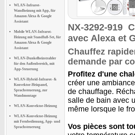
WLAN-Infrarot-
Wandheizung mit App, für
Amazon Alexa & Google
Assistant
NX-3292-919
C
Mobile WLAN-Infrarot-
avec Alexa et 
Heizung mit Standfuß-Set, für
Amazon Alexa & Google
Assistant
Chauffez rapide
WLAN-Dunkelheizstrahler
demande par co
für den Außenbereich, mit
App-Steuerung
Profitez d'une chal
WLAN-Hybrid-Infrarot- &
créer une ambiance 
Konvektor-Heizpanel,
de chauffage. Récha
Sprachsteuerung, zur
Wandmontage
salle de bain avec 
WLAN-Konvektor-Heizung
même lorsque le froi
WLAN-Konvektor-Heizung
mit Fernbedienung, App- und
Vos pièces sont to
Sprachsteuerung