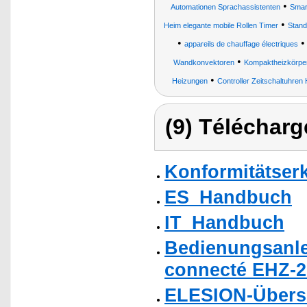
•
Automationen Sprachassistenten
Smar
•
Heim elegante mobile Rollen Timer
Stand
•
appareils de chauffage électriques
•
Wandkonvektoren
Kompaktheizkörper
•
Heizungen
Controller Zeitschaltuhren 
(9) Télécharg
Konformitätser
ES_Handbuch
IT_Handbuch
Bedienungsanle
connecté EHZ-2
ELESION-Übers