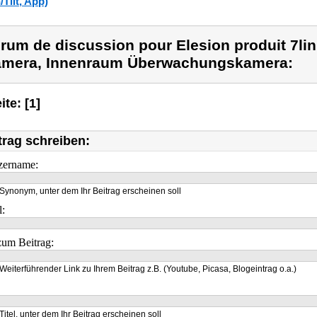
/Tilt, App)
rum de discussion pour Elesion produit 7li
mera, Innenraum Überwachungskamera:
ite: [1]
trag schreiben:
zername:
Synonym, unter dem Ihr Beitrag erscheinen soll
l:
um Beitrag:
Weiterführender Link zu Ihrem Beitrag z.B. (Youtube, Picasa, Blogeintrag o.a.)
Titel, unter dem Ihr Beitrag erscheinen soll