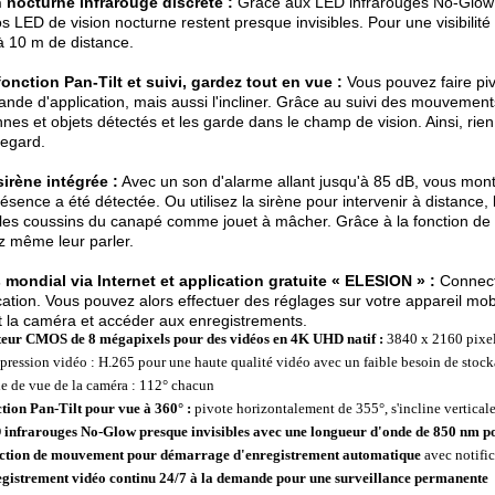
 nocturne infrarouge discrète :
Grâce aux LED infrarouges No-Glow 
s LED de vision nocturne restent presque invisibles. Pour une visibilit
à 10 m de distance.
onction Pan-Tilt et suivi, gardez tout en vue :
Vous pouvez faire pi
de d'application, mais aussi l'incliner. Grâce au suivi des mouvement
nes et objets détectés et les garde dans le champ de vision. Ainsi, ri
regard.
irène intégrée :
Avec un son d'alarme allant jusqu'à 85 dB, vous mo
résence a été détectée. Ou utilisez la sirène pour intervenir à distance,
e les coussins du canapé comme jouet à mâcher. Grâce à la fonction de
 même leur parler.
mondial via Internet et application gratuite « ELESION » :
Connect
ication. Vous pouvez alors effectuer des réglages sur votre appareil mobi
 la caméra et accéder aux enregistrements.
eur CMOS de 8 mégapixels pour des vidéos en 4K UHD natif :
3840 x 2160 pixe
ression vidéo : H.265 pour une haute qualité vidéo avec un faible besoin de stoc
e de vue de la caméra : 112° chacun
tion Pan-Tilt pour
vue à 360° :
pivote horizontalement de 355°, s'incline vertical
infrarouges No-Glow presque invisibles avec une longueur d'onde de 850 nm po
ction de mouvement pour démarrage d'enregistrement automatique
avec notific
gistrement vidéo continu 24/7 à la demande pour une surveillance permanente