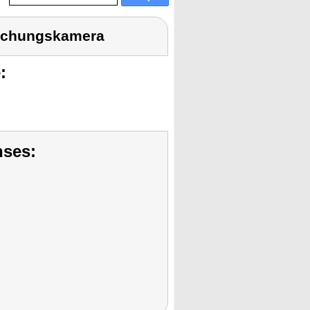
wachungskamera
:
nses: