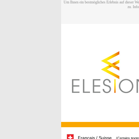
Um Ihnen ein bestmögliches Erlebnis auf dieser We
zu. Inf
Français / Suisse
(Certains texte