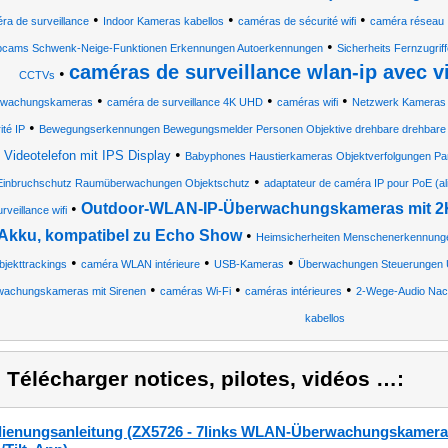
•
•
•
ra de surveillance
Indoor Kameras kabellos
caméras de sécurité wifi
caméra réseau 
•
cams Schwenk-Neige-Funktionen Erkennungen Autoerkennungen
Sicherheits Fernzugri
caméras de surveillance wlan-ip avec v
•
CCTVs
•
•
•
rwachungskameras
caméra de surveillance 4K UHD
caméras wifi
Netzwerk Kameras
•
ité IP
Bewegungserkennungen Bewegungsmelder Personen Objektive drehbare drehbare
•
Videotelefon mit IPS Display
Babyphones Haustierkameras Objektverfolgungen Pan
•
Einbruchschutz Raumüberwachungen Objektschutz
adaptateur de caméra IP pour PoE (ali
•
Outdoor-WLAN-IP-Überwachungskameras mit 2K,
rveillance wifi
Akku, kompatibel zu Echo Show
•
Heimsicherheiten Menschenerkennung
•
•
•
bjekttrackings
caméra WLAN intérieure
USB-Kameras
Überwachungen Steuerungen 
•
•
•
wachungskameras mit Sirenen
caméras Wi-Fi
caméras intérieures
2-Wege-Audio Nac
kabellos
) Télécharger notices, pilotes, vidéos …:
ienungsanleitung (ZX5726 - 7links WLAN-Überwachungskamera 