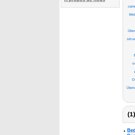
camé
Web
Übe
sécur
su
O
Über
(1
Bed