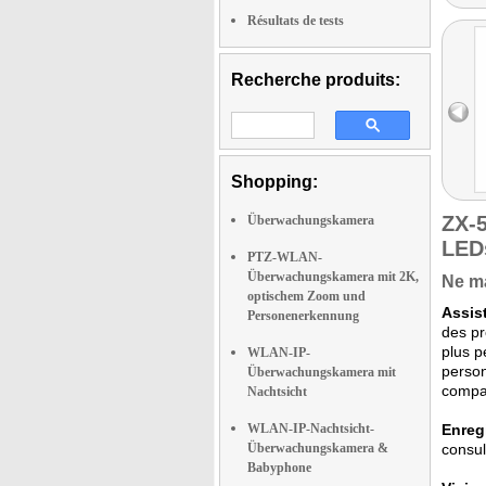
Résultats de tests
Recherche produits:
Shopping:
ZX-
Überwachungskamera
LEDs
PTZ-WLAN-
Überwachungskamera mit 2K,
Ne ma
optischem Zoom und
Assis
Personenerkennung
des pr
plus p
WLAN-IP-
person
Überwachungskamera mit
compag
Nachtsicht
WLAN-IP-Nachtsicht-
Enreg
Überwachungskamera &
consul
Babyphone