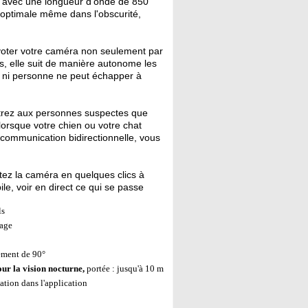
avec une longueur d'onde de 850
é optimale même dans l'obscurité,
voter votre caméra non seulement par
s, elle suit de manière autonome les
en ni personne ne peut échapper à
ntrez aux personnes suspectes que
 lorsque votre chien ou votre chat
 communication bidirectionnelle, vous
ez la caméra en quelques clics à
le, voir en direct ce qui se passe
ls
kage
ement de 90°
ur la vision nocturne,
portée : jusqu'à 10 m
ation dans l'application