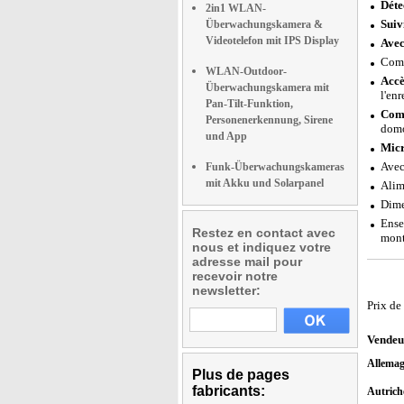
Déte
2in1 WLAN-
Suivi
Überwachungskamera &
Videotelefon mit IPS Display
Avec
Comp
WLAN-Outdoor-
Accè
Überwachungskamera mit
l'en
Pan-Tilt-Funktion,
Comp
Personenerkennung, Sirene
domo
und App
Micr
Avec
Funk-Überwachungskameras
mit Akku und Solarpanel
Alim
Dime
Ense
Restez en contact avec
mont
nous et indiquez votre
adresse mail pour
recevoir notre
newsletter:
Prix de
Vendeu
Allema
Plus de pages
fabricants:
Autric