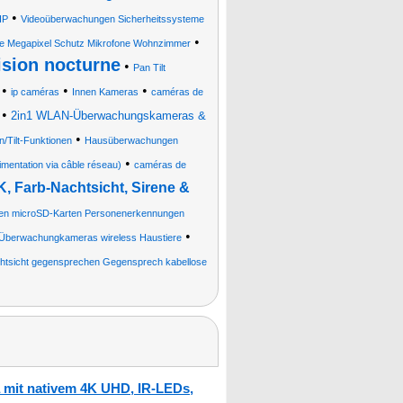
•
IP
Videoüberwachungen Sicherheitssysteme
•
ffe Megapixel Schutz Mikrofone Wohnzimmer
ision nocturne
•
Pan Tilt
•
•
•
ip caméras
Innen Kameras
caméras de
•
2in1 WLAN-Überwachungskameras &
•
/Tilt-Funktionen
Hausüberwachungen
•
mentation via câble réseau)
caméras de
 Farb-Nachtsicht, Sirene &
en microSD-Karten Personenerkennungen
•
Überwachungkameras wireless Haustiere
htsicht gegensprechen Gegensprech kabellose
mit nativem 4K UHD, IR-LEDs,