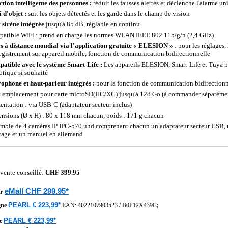
ction intelligente des personnes :
réduit les fausses alertes et déclenche l'alarme u
 d'objet :
suit les objets détectés et les garde dans le champ de vision
 sirène intégrée
jusqu'à 85 dB, réglable en continu
atible WiFi : prend en charge les normes WLAN IEEE 802.11b/g/n (2,4 GHz)
s à distance mondial via l'application gratuite « ELESION »
: pour les réglages,
registrement sur appareil mobile, fonction de communication bidirectionnelle
atible avec le système Smart-Life :
Les appareils ELESION, Smart-Life et Tuya p
tique si souhaité
ophone et haut-parleur intégrés :
pour la fonction de communication bidirectionn
 emplacement pour carte microSD(HC/XC) jusqu'à 128 Go (à commander séparéme
entation : via USB-C (adaptateur secteur inclus)
nsions (Ø x H) : 80 x 118 mm chacun, poids : 171 g chacun
mble de 4 caméras IP IPC-570.uhd comprenant chacun un adaptateur secteur USB, u
age et un manuel en allemand
 vente conseillé:
CHF 399.95
eMall CHF 299.95*
r
PEARL € 223,99*
gne
EAN:
4022107903523
/
B0F12X439C
;
PEARL € 223,99*
he