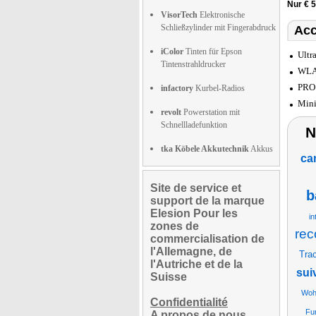
Nur € 
VisorTech
Elektronische
Schließzylinder mit Fingerabdruck
Acc
iColor
Tinten für Epson
Ultr
Tintenstrahldrucker
WLAN
PRO 
infactory
Kurbel-Radios
Mini
revolt
Powerstation mit
Schnellladefunktion
N
tka Köbele Akkutechnik
Akkus
ca
Site de service et
b
support de la marque
Elesion Pour les
in
zones de
rec
commercialisation de
l'Allemagne, de
Trac
l'Autriche et de la
sui
Suisse
Woh
Confidentialité
Fun
A propos de nous