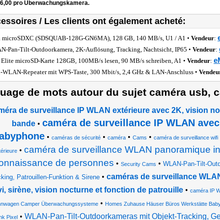
56,00 pro Überwachungskamera.
essoires / Les clients ont également acheté:
a microSDXC (SDSQUAB-128G-GN6MA), 128 GB, 140 MB/s, U1 / A1 •
Vendeur
:
-Pan-Tilt-Outdoorkamera, 2K-Auflösung, Tracking, Nachtsicht, IP65 •
Vendeur
:
e
Elite microSD-Karte 128GB, 100MB/s lesen, 90 MB/s schreiben, A1 •
Vendeur
:
-WLAN-Repeater mit WPS-Taste, 300 Mbit/s, 2,4 GHz & LAN-Anschluss •
Vendeu
uage de mots autour du sujet caméra usb, c
méra de surveillance IP WLAN extérieure avec 2K, vision 
caméra de surveillance IP WLAN avec 
bande
•
abyphone
•
•
•
•
caméras de sécurité
caméra
Cams
caméra de surveillance wifi
caméra de surveillance WLAN panoramique incl
•
térieure
onnaissance de personnes
•
•
WLAN-Pan-Tilt-Outd
Security Cams
•
caméras de surveillance WLAN 
king, Patrouillen-Funktion & Sirene
vi, sirène, vision nocturne et fonction de patrouille
•
caméra IP W
•
nwagen Camper Überwachungssysteme
Homes Zuhause Häuser Büros Werkstätte Baby
•
WLAN-Pan-Tilt-Outdoorkameras mit Objekt-Tracking, G
k Pixel