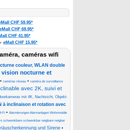
eMall CHF 59.95*
eMall CHF 69.95*
Mall CHF 41.95*
eMall CHF 15.95*
r
:
améra, caméras wifi
nocturne couleur, WLAN double
vision nocturne et
•
•
caméras réseau
caméra de surveillance
inable avec 2K, suivi et
oorkameras mit 4K, Nachtsicht, Objekt-
à inclinaison et rotation avec
•
i-Fi
Alarmierungen Alarmanlagen Wohnmobile
s schwenkbare schwenkbar neigbare neigbar
eräuscherkennung und Sirene
•