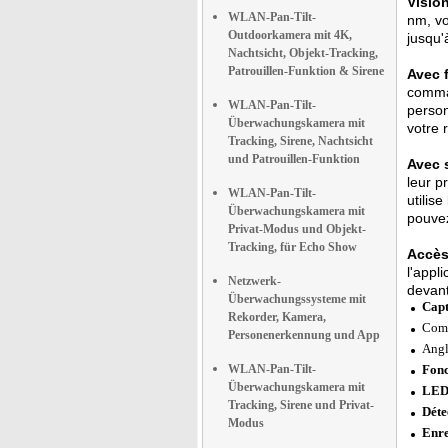
Vision
WLAN-Pan-Tilt-
nm, vo
Outdoorkamera mit 4K,
jusqu'
Nachtsicht, Objekt-Tracking,
Patrouillen-Funktion & Sirene
Avec f
comman
WLAN-Pan-Tilt-
person
Überwachungskamera mit
votre 
Tracking, Sirene, Nachtsicht
und Patrouillen-Funktion
Avec s
leur p
WLAN-Pan-Tilt-
utilis
Überwachungskamera mit
pouvez
Privat-Modus und Objekt-
Tracking, für Echo Show
Accès 
l'appl
Netzwerk-
devant
Überwachungssysteme mit
Capt
Rekorder, Kamera,
Comp
Personenerkennung und App
Angl
WLAN-Pan-Tilt-
Fonc
Überwachungskamera mit
LED 
Tracking, Sirene und Privat-
Déte
Modus
Enre