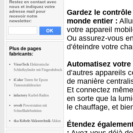
Restez en contact avec
nous et indiquez votre
Gardez le contrôle 
adresse mail pour
recevoir notre
monde entier :
Allu
newsletter:
votre appareil mob
Ou assurez-vous en
d'éteindre votre cha
Plus de pages
fabricants:
Automatisez votre 
VisorTech
Elektronische
Schließzylinder mit Fingerabdruck
d'autres appareils c
de manière centrali
iColor
Tinten für Epson
Tintenstrahldrucker
Et connectez même l
infactory
Kurbel-Radios
en sorte que la lum
le chauffage, et bie
revolt
Powerstation mit
Schnellladefunktion
tka Köbele Akkutechnik
Akkus
Étendez également 
:
Avez-vous déjà des