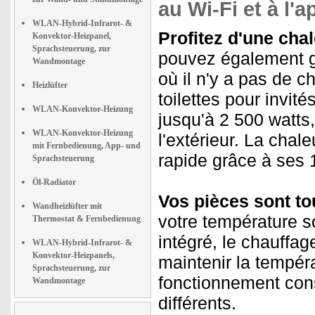
au Wi-Fi et à l'
WLAN-Hybrid-Infrarot- &
Profitez d'une chal
Konvektor-Heizpanel,
Sprachsteuerung, zur
pouvez également g
Wandmontage
où il n'y a pas de 
Heizlüfter
toilettes pour invit
WLAN-Konvektor-Heizung
jusqu'à 2 500 watts
WLAN-Konvektor-Heizung
l'extérieur. La chal
mit Fernbedienung, App- und
rapide grâce à ses 1
Sprachsteuerung
Öl-Radiator
Vos pièces sont t
Wandheizlüfter mit
votre température s
Thermostat & Fernbedienung
intégré, le chauffa
WLAN-Hybrid-Infrarot- &
Konvektor-Heizpanels,
maintenir la tempér
Sprachsteuerung, zur
fonctionnement con
Wandmontage
différents.