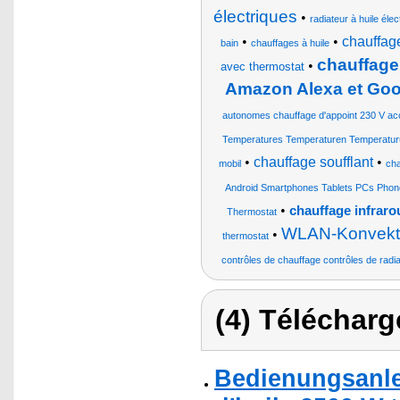
électriques
•
radiateur à huile élec
•
•
chauffag
bain
chauffages à huile
chauffage
•
avec thermostat
Amazon Alexa et Goo
autonomes chauffage d'appoint 230 V ac
Temperatures Temperaturen Temperatur
•
chauffage soufflant
•
mobil
cha
Android Smartphones Tablets PCs Phone
•
chauffage infrarou
Thermostat
WLAN-Konvekto
•
thermostat
contrôles de chauffage contrôles de radi
(4) Télécharg
Bedienungsanlei