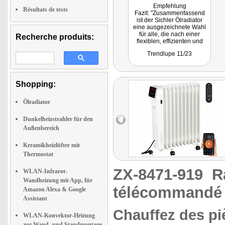
Empfehlung
Résultats de tests
Fazit: "Zusammenfassend
ist der Sichler Ölradiator
eine ausgezeichnete Wahl
für alle, die nach einer
Recherche produits:
flexiblen, effizienten und
smarten Heizlösung
Trendlupe 11/23
suchen. Er vereint
Bequemlichkeit, Effizienz
und modernste Technologie
in einem kompakten und
Shopping:
stilvollen Design, was ihn
zu einem Must-have für
jeden Haushalt macht, der
Ölradiator
Wert auf Komfort und Smart-
Home-Integration legt."
Dunkelheizstrahler für den
Außenbereich
Keramikheizlüfter mit
Thermostat
ZX-8471-919
R
WLAN-Infrarot-
Wandheizung mit App, für
télécommandé 
Amazon Alexa & Google
Assistant
Chauffez des pi
WLAN-Konvektor-Heizung
zur Wand- und Standmontage