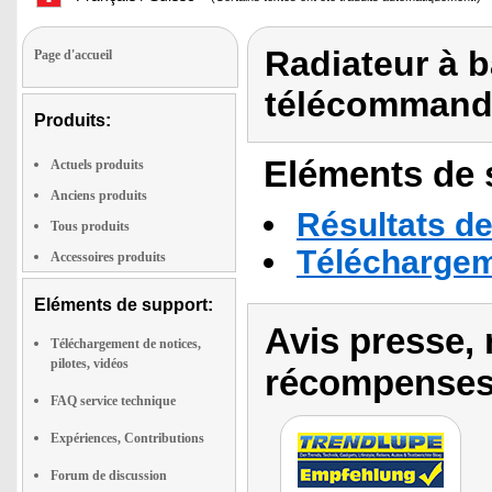
Radiateur à b
Page d'accueil
télécommand
Produits:
Eléments de s
Actuels produits
Anciens produits
Résultats de
Tous produits
Téléchargeme
Accessoires produits
Eléments de support:
Avis presse, 
Téléchargement de notices,
pilotes, vidéos
récompenses
FAQ service technique
Expériences, Contributions
Forum de discussion