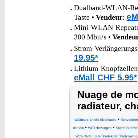
Dualband-WLAN-Repea
eM
Taste •
Vendeur
:
Mini-WLAN-Repeate
300 Mbit/s •
Vendeu
Strom-Verlängerungs
19.95*
Lithium-Knopfzellen
eMall CHF 5.95*
Nuage de mot
radiateur, c
•
radiateurs à huile électriques
Konvektore
•
•
de bain
WiFi Heizungen
Stufen Ströme
WCs Bäder Keller Partykeller Partyräum