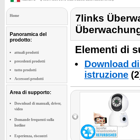
7links Über
Home
Überwachung
Panoramica del
prodotto:
Elementi di s
attuali prodotti
Download di 
precedenti prodotti
tutto prodotti
istruzione
(2
Accessori prodotti
Area di supporto:
Download di manuali, driver,
video
Domande frequenti sulla
hotline
Esperienza, riscontri