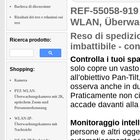
Bacheca di discussione
REF-55058-91
Risultati dei test e relazioni sui
WLAN, Überwa
test
Reso di spedizio
Ricerca prodotto:
imbattibile - co
Controlla i tuoi sp
solo copre un vasto
Shopping:
all'obiettivo Pan-Til
Kamera
osserva anche in d
PTZ-WLAN-
Praticamente non ci
Überwachungskamera mit 2K,
optischem Zoom und
accade davanti alla 
Personenerkennung
WLAN-IP-
Monitoraggio intell
Überwachungskamera mit
persone e altri ogge
Nachtsicht