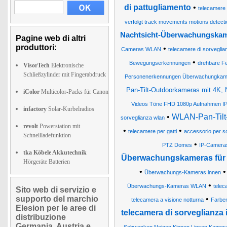
di pattugliamento
•
telecamere d
verfolgt track movements motions detect
Nachtsicht-Überwachungskame
Pagine web di altri
produttori:
•
Cameras WLAN
telecamere di sorveglia
•
Bewegungserkennungen
drehbare Fe
VisorTech
Elektronische
Schließzylinder mit Fingerabdruck
Personenerkennungen Überwachungkam
Pan-Tilt-Outdoorkameras mit 4K, N
iColor
Multicolor-Packs für Canon
Videos Töne FHD 1080p Aufnahmen I
infactory
Solar-Kurbelradios
•
WLAN-Pan-Tilt-
sorveglianza wlan
revolt
Powerstation mit
•
•
telecamere per gatti
accessorio per s
Schnellladefunktion
•
PTZ Domes
IP-Cameras
tka Köbele Akkutechnik
Überwachungskameras für 
Hörgeräte Batterien
•
Überwachungs-Kameras innen
•
Überwachungs-Kameras WLAN
telec
Sito web di servizio e
supporto del marchio
•
telecamera a visione notturna
Farben
Elesion per le aree di
telecamera di sorveglianza 
distribuzione
Germania, Austria e