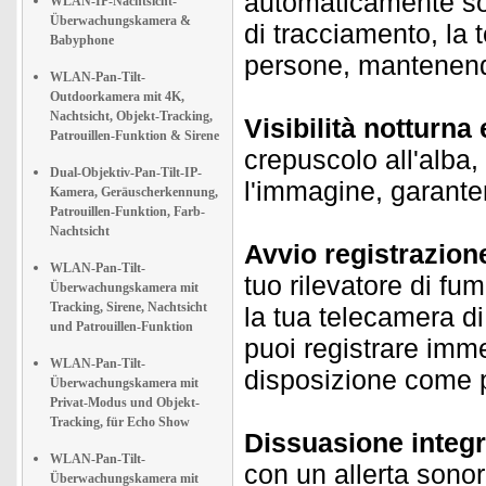
automaticamente sol
WLAN-IP-Nachtsicht-
Überwachungskamera &
di tracciamento, la 
Babyphone
persone, mantenend
WLAN-Pan-Tilt-
Outdoorkamera mit 4K,
Nachtsicht, Objekt-Tracking,
Visibilità notturna
Patrouillen-Funktion & Sirene
crepuscolo all'alba,
Dual-Objektiv-Pan-Tilt-IP-
l'immagine, garanten
Kamera, Geräuscherkennung,
Patrouillen-Funktion, Farb-
Nachtsicht
Avvio registrazion
WLAN-Pan-Tilt-
tuo rilevatore di fum
Überwachungskamera mit
Tracking, Sirene, Nachtsicht
la tua telecamera d
und Patrouillen-Funktion
puoi registrare imme
WLAN-Pan-Tilt-
disposizione come 
Überwachungskamera mit
Privat-Modus und Objekt-
Tracking, für Echo Show
Dissuasione integr
WLAN-Pan-Tilt-
con un allerta sonor
Überwachungskamera mit