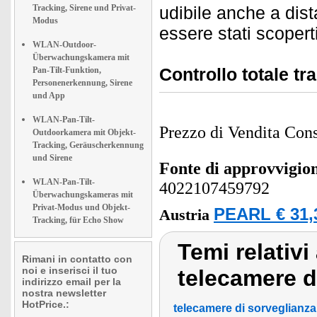
Tracking, Sirene und Privat-
udibile anche a dist
Modus
essere stati scoperti
WLAN-Outdoor-
Überwachungskamera mit
Controllo totale tr
Pan-Tilt-Funktion,
Personenerkennung, Sirene
und App
WLAN-Pan-Tilt-
Prezzo di Vendita Cons
Outdoorkamera mit Objekt-
Tracking, Geräuscherkennung
und Sirene
Fonte di approvvigi
WLAN-Pan-Tilt-
4022107459792
Überwachungskameras mit
Privat-Modus und Objekt-
PEARL € 31,
Austria
Tracking, für Echo Show
Temi relativi
Rimani in contatto con
noi e inserisci il tuo
telecamere d
indirizzo email per la
nostra newsletter
HotPrice.:
telecamere di sorveglianza 