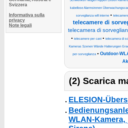
Schwenken Neigen Kippen Linsen Kameral
Svizzera
kabellose Alarmsirenen Überwachungsc
Informativa sulla
•
sorveglianza wifi interne
telecamere
privacy
telecamere di sorveg
Note legali
telecamera di sorveglian
•
•
telecamere per cani
telecamera di s
Kameras Szenen Wände Halterungen Grad
•
Outdoor-WLA
per-sorveglianza
Ak
(2) Scarica ma
ELESION-Übers
Bedienungsanlei
WLAN-Kamera, je