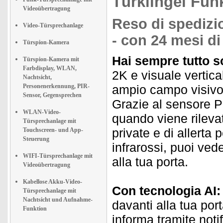
Türklingel Fun
Videoübertragung
Reso di spedizio
Video-Türsprechanlage
- con 24 mesi di
Türspion-Kamera
Hai sempre tutto so
Türspion-Kamera mit
Farbdisplay, WLAN,
2K e visuale vertica
Nachtsicht,
Personenerkennung, PIR-
ampio campo visivo. 
Sensor, Gegensprechen
Grazie al sensore P
WLAN-Video-
quando viene rilev
Türsprechanlage mit
private e di allerta 
Touchscreen- und App-
Steuerung
infrarossi, puoi ved
WIFI-Türsprechanlage mit
alla tua porta.
Videoübertragung
Kabellose Akku-Video-
Con tecnologia AI:
Türsprechanlage mit
Nachtsicht und Aufnahme-
davanti alla tua por
Funktion
informa tramite noti