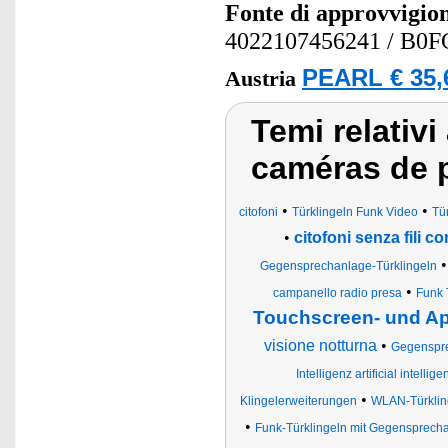
Fonte di approvvigi
4022107456241
/ B0
PEARL € 35,
Austria
Temi relativi
caméras de 
•
•
citofoni
Türklingeln Funk Video
Tü
•
citofoni senza fili c
Gegensprechanlage-Türklingeln
•
campanello radio presa
Funk T
Touchscreen- und A
visione notturna
•
Gegenspr
Intelligenz artificial intellig
•
Klingelerweiterungen
WLAN-Türklin
•
Funk-Türklingeln mit Gegensprech