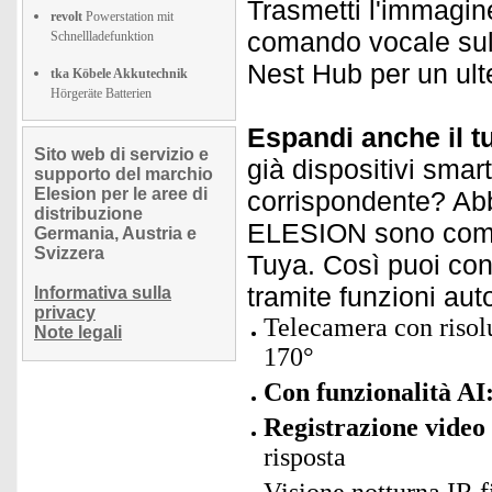
Trasmetti l'immagi
revolt
Powerstation mit
comando vocale sul
Schnellladefunktion
Nest Hub per un ulte
tka Köbele Akkutechnik
Hörgeräte Batterien
Espandi anche il t
Sito web di servizio e
già dispositivi smar
supporto del marchio
Elesion per le aree di
corrispondente? Abbi
distribuzione
ELESION sono compat
Germania, Austria e
Svizzera
Tuya. Così puoi cont
tramite funzioni au
Informativa sulla
privacy
Telecamera con risol
Note legali
170°
Con funzionalità AI
Registrazione video 
risposta