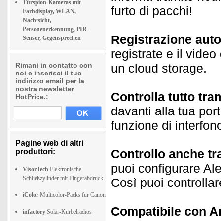
Türspion-Kameras mit
furto di pacchi!
Farbdisplay, WLAN,
Nachtsicht,
Personenerkennung, PIR-
Registrazione aut
Sensor, Gegensprechen
registrate e il vide
Rimani in contatto con
un cloud storage.
noi e inserisci il tuo
indirizzo email per la
nostra newsletter
Controlla tutto tr
HotPrice.:
davanti alla tua por
funzione di interfono
Pagine web di altri
Controllo anche t
produttori:
puoi configurare Al
VisorTech
Elektronische
Schließzylinder mit Fingerabdruck
Così puoi controlla
iColor
Multicolor-Packs für Canon
Compatibile con 
infactory
Solar-Kurbelradios