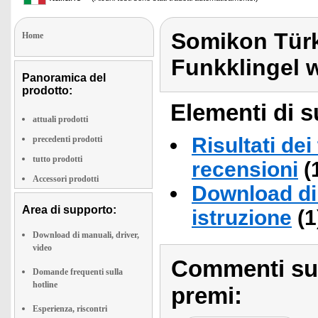
Somikon Türk
Home
Funkklingel 
Panoramica del
prodotto:
Elementi di s
attuali prodotti
Risultati dei
precedenti prodotti
tutto prodotti
recensioni
(
Accessori prodotti
Download di 
Area di supporto:
istruzione
(1
Download di manuali, driver,
video
Commenti sull
Domande frequenti sulla
hotline
premi:
Esperienza, riscontri