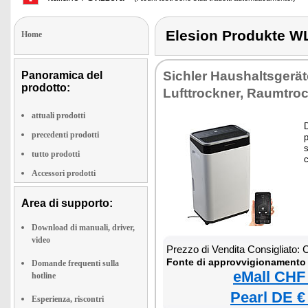
Elesion Produkte
Home
Sichler Haushaltsgerät
Panoramica del
prodotto:
Lufttrockner, Raumtro
attuali prodotti
D
precedenti prodotti
tutto prodotti
c
Accessori prodotti
Area di supporto:
Download di manuali, driver,
video
Prezzo di Vendita Consigliato:
Fonte di approvvigionamento 
Domande frequenti sulla
eMall CHF
hotline
Pearl DE €
Esperienza, riscontri