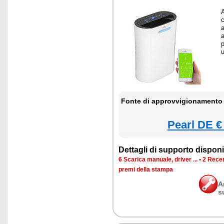
c
a
p
Fonte di approvvigionamento 
Pearl DE €
Dettagli di supporto disponib
6 Scarica manuale, driver ...
•
2 Recen
premi della stampa
A
s