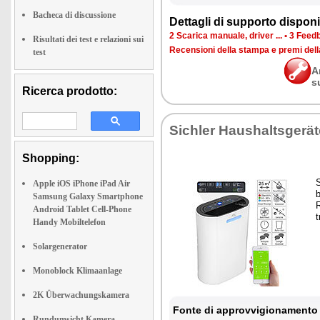
Bacheca di discussione
Dettagli di supporto disponib
2 Scarica manuale, driver ...
•
3 Feedb
Risultati dei test e relazioni sui
Recensioni della stampa e premi del
test
A
s
Ricerca prodotto:
Sichler Haushaltsgerät
Shopping:
Apple iOS iPhone iPad Air
Samsung Galaxy Smartphone
Android Tablet Cell-Phone
t
Handy Mobiltelefon
Solargenerator
Monoblock Klimaanlage
2K Überwachungskamera
Fonte di approvvigionamento 
Rundumsicht Kamera