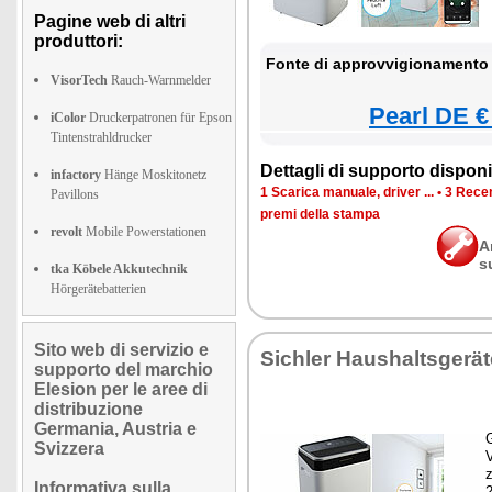
Pagine web di altri
produttori:
Fonte di approvvigionamento 
VisorTech
Rauch-Warnmelder
Pearl DE €
iColor
Druckerpatronen für Epson
Tintenstrahldrucker
Dettagli di supporto disponib
infactory
Hänge Moskitonetz
1 Scarica manuale, driver ...
•
3 Recen
Pavillons
premi della stampa
revolt
Mobile Powerstationen
A
s
tka Köbele Akkutechnik
Hörgerätebatterien
Sito web di servizio e
Sichler Haushaltsgerät
supporto del marchio
Elesion per le aree di
distribuzione
Germania, Austria e
G
Svizzera
z
Informativa sulla