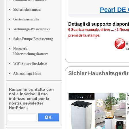
Pearl DE 
Sicherheitskamera
Gartenwasseruhr
Dettagli di supporto disponib
Wohnungs-Wasserzähler
6 Scarica manuale, driver ...
•
2 Recen
premi della stampa
Solar-Pumpe Bewässerung
A
s
Netzwerk-
Ueberwachungskamera
WiFi-Smart-Steckdose
Sichler Haushaltsgerät
Alarmanlage Haus
Rimani in contatto con
noi e inserisci il tuo
E
indirizzo email per la
L
nostra newsletter
HotPrice.: