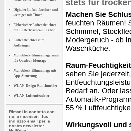
stets für trocke
Digitaler Luftentfeuchter und
Machen Sie Schluss
-reiniger mit Timer
feuchten Räumen! So
Elektrischer Luftentfeuchter
Schimmel, Stockfle
mit Lufterfrischer-Funktion
Modergeruch - ob in
Luftentfeuchter zum
Aufhängen
Waschküche.
Monoblock-Klimaanlage, auch
für Outdoor-Montage
Raum-Feuchtigkeit
Monoblock-Klimaanlage mit
sehen Sie jederzeit
App-Steuerung
Entfeuchtungsleist
WLAN-Design-Rauchmelder
Bedarf an. Oder la
WLAN-Luftentfeuchter
Automatik-Programm
55 % Luftfeuchtigkei
Rimani in contatto con
noi e inserisci il tuo
indirizzo email per la
Wirkungsvoll und 
nostra newsletter
HotPrice.: