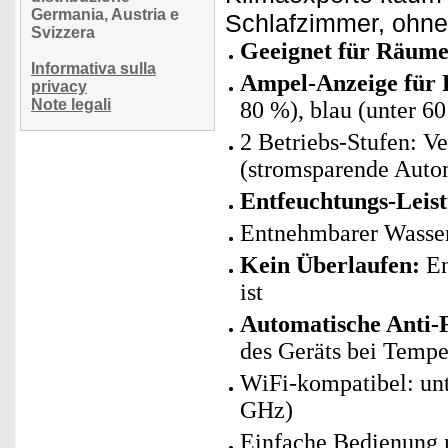
Germania, Austria e
Schlafzimmer, ohne
Svizzera
Geeignet für Räume
Informativa sulla
Ampel-Anzeige für 
privacy
Note legali
80 %), blau (unter 6
2 Betriebs-Stufen: V
(stromsparende Autom
Entfeuchtungs-Leist
Entnehmbarer Wassert
Kein Überlaufen:
En
ist
Automatische Anti-
des Geräts bei Tempe
WiFi-kompatibel: un
GHz)
Einfache Bedienung m