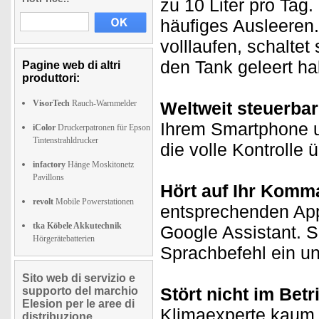
zu 10 Liter pro Ta
häufiges Ausleeren.
volllaufen, schaltet
den Tank geleert h
Pagine web di altri
produttori:
VisorTech
Rauch-Warnmelder
Weltweit steuerbar
Ihrem Smartphone u
iColor
Druckerpatronen für Epson
Tintenstrahldrucker
die volle Kontrolle 
infactory
Hänge Moskitonetz
Pavillons
Hört auf Ihr Komm
revolt
Mobile Powerstationen
entsprechenden App
tka Köbele Akkutechnik
Google Assistant. S
Hörgerätebatterien
Sprachbefehl ein u
Sito web di servizio e
Stört nicht im Betr
supporto del marchio
Elesion per le aree di
Klimaexperte kaum 
distribuzione