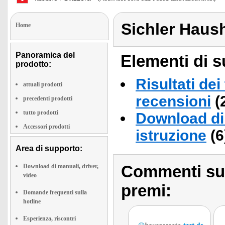
Sichler Haus
Home
Panoramica del
Elementi di s
prodotto:
Risultati dei
attuali prodotti
recensioni
(
precedenti prodotti
tutto prodotti
Download di 
Accessori prodotti
istruzione
(6
Area di supporto:
Commenti sull
Download di manuali, driver,
video
premi:
Domande frequenti sulla
hotline
Esperienza, riscontri