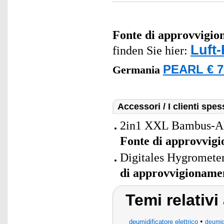
Fonte di approvvigi
Luft-
finden Sie hier:
PEARL € 7
Germania
Accessori / I clienti sp
2in1 XXL Bambus-Akt
Fonte di approvvig
Digitales Hygromete
di approvvigioname
Temi relativ
•
deumidificatore elettrico
deumidi