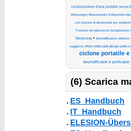
condizionatore d'aria portatile senza t
Wohnungen Wassertanks Entfeuchten Ale
con funzioni di deodorante per ambienti
Trockner Air elektrische Schlafzimme
•
Steuerung
deumidificatore elettrico
soggiorno effetti riutilizzabili allergie pollini 
ciclone portatile 
deumidificatori e purificatori 
(6) Scarica ma
ES_Handbuch
IT_Handbuch
ELESION-Übers