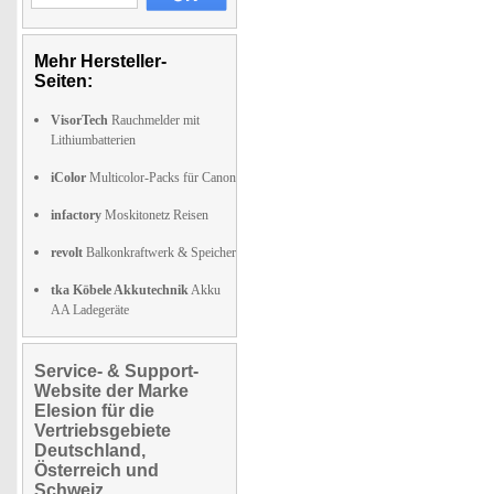
Mehr Hersteller-
Seiten:
VisorTech
Rauchmelder mit
Lithiumbatterien
iColor
Multicolor-Packs für Canon
infactory
Moskitonetz Reisen
revolt
Balkonkraftwerk & Speicher
tka Köbele Akkutechnik
Akku
AA Ladegeräte
Service- & Support-
Website der Marke
Elesion für die
Vertriebsgebiete
Deutschland,
Österreich und
Schweiz