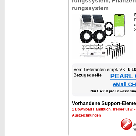
rungs­sys­tem, Pflan­zen
rungs­sys­tem
B
P
a
S
Vom Lie­fe­ran­ten empf. VK:
€ 1
PEARL €
Be­zugs­quel­le
eMall CH
Nur € 48,50 pro Be­wäs­se­run
Vor­han­de­ne Sup­port-Ele­me
1 Down­load Hand­buch, Trei­ber usw.
Aus­zeich­nun­gen
S
r