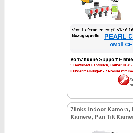
Vom Lie­fe­ran­ten empf. VK:
€ 1
PEARL € 
Be­zugs­quel­le
eMall CH
Vor­han­de­ne Sup­port-Ele­me
5 Down­load Hand­buch, Trei­ber usw.
Kun­den­mei­nun­gen
•
7 Pres­se­stim­m
S
r
7links In­door Ka­me­ra,
Ka­me­ra, Pan Tilt Ka­me­
Ü