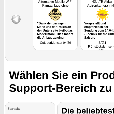
Alternative Mobile WiFI
4G/LTE Akku-
Klimaanlage ohne
Außenkamera inkl
Abluftsch
Jahre Datenflat,
"Dank der geringen
Vorgestellt und
Maße und der Rollen an
empfohlen in der
der Unterseite bleibt das
Sendung vom 24.04.
Modell mobil. Dies macht
- Technik für die Out
die Anlage zu einer
Saison.
Option für
OutdoorMonster 04/26
SAT.1
Campingreisen, etwa im
Frühstücksfernseh
Fahrerhaus eines
04/26
Campers oder im
Schlafbereich eines
Zelts, sofern die Abluft
über ein leicht
geöffnetes Fenster oder
in Richtung Vorzelt
Wählen Sie ein Pro
entweichen kann."
Support-Bereich zu
Die beliebtes
Startseite