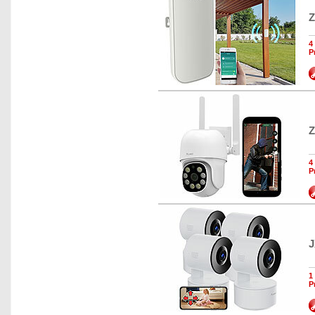
Z
4
P
Z
4
P
J
1
P