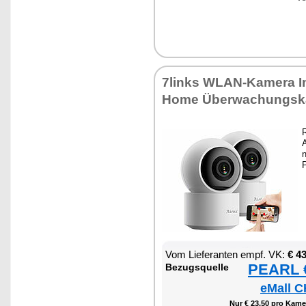
7links WLAN-Ka­me­ra I
Ho­me Über­wa­chungs­k
R
A
n
P
Vom Lie­fe­ran­ten empf. VK:
€ 4
PEARL €
Be­zugs­quel­le
eMall C
Nur € 23,50 pro Ka­me­