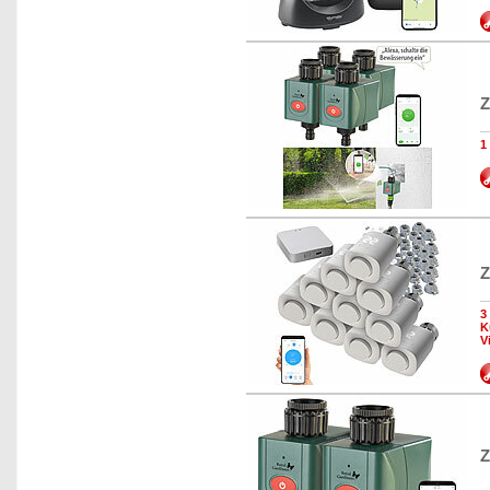
Z
1
Z
3
K
V
Z