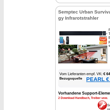
Sempt­ec Ur­ban Sur­vi­va
gy In­fra­rot­strah­ler
F
T
B
p
s
Vom Lie­fe­ran­ten empf. VK:
€ 6
PEARL € 
Be­zugs­quel­le
Vor­han­de­ne Sup­port-Ele­me
2 Down­load Hand­buch, Trei­ber usw.
S
r