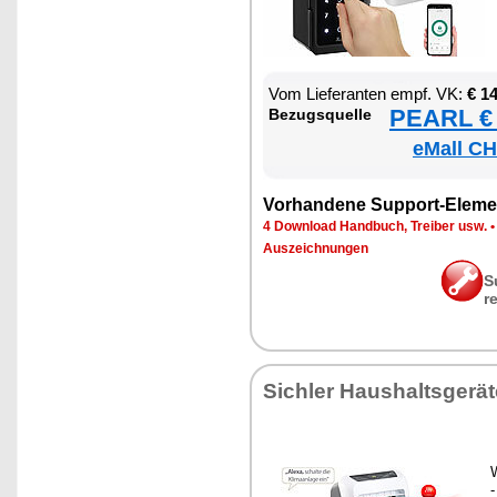
Vom Lie­fe­ran­ten empf. VK:
€ 1
PEARL € 
Be­zugs­quel­le
eMall CH
Vor­han­de­ne Sup­port-Ele­me
4 Down­load Hand­buch, Trei­ber usw.
Aus­zeich­nun­gen
S
r
Sich­ler Haus­halts­ge­rä­
W
-