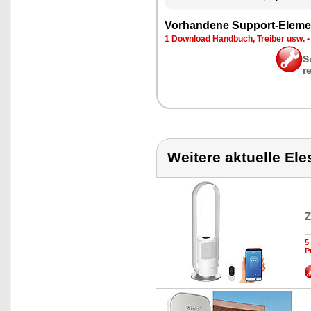
Vor­han­de­ne Sup­port-Ele­me
1 Down­load Hand­buch, Trei­ber usw.
S
r
Weitere aktuelle El
Z
5
P