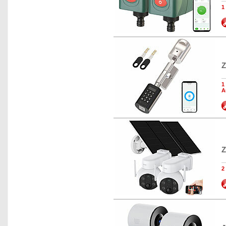
1
Z
1
A
Z
2