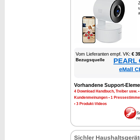
Z
a
Vom Lie­fe­ran­ten empf. VK:
€ 3
PEARL €
Be­zugs­quel­le
eMall C
Vor­han­de­ne Sup­port-Ele­me
4 Down­load Hand­buch, Trei­ber usw.
Kun­den­mei­nun­gen
•
1 Pres­se­stim­m
•
3 Pro­dukt-Vi­de­os
S
r
Sich­ler Haus­halts­ge­rä­