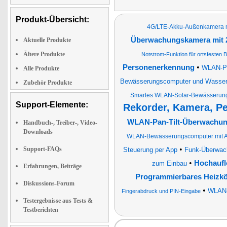
Produkt-Übersicht:
4G/LTE-Akku-Außenkamera mit
Überwachungskamera mit 2
Aktuelle Produkte
Ältere Produkte
Notstrom-Funktion für ortsfesten B
•
Personenerkennung
WLAN-Pa
Alle Produkte
Bewässerungscomputer und Wasserz
Zubehör Produkte
Smartes WLAN-Solar-Bewässerun
Support-Elemente:
Rekorder, Kamera, P
WLAN-Pan-Tilt-Überwachungs
Handbuch-, Treiber-, Video-
Downloads
WLAN-Bewässerungscomputer mit Ap
•
Support-FAQs
Steuerung per App
Funk-Überwac
•
Hochaufl
zum Einbau
Erfahrungen, Beiträge
Programmierbares Heizk
Diskussions-Forum
•
WLAN-
Fingerabdruck und PIN-Eingabe
Testergebnisse aus Tests &
Testberichten