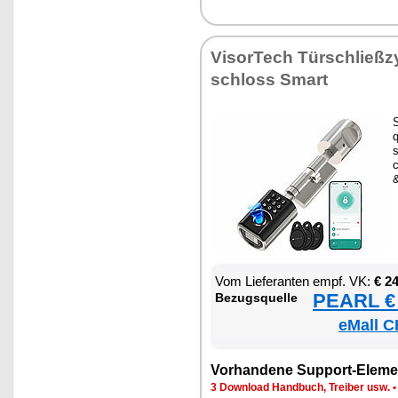
Vi­sor­Tech Tür­schließ­zy
schloss Smart
S
s
c
Vom Lie­fe­ran­ten empf. VK:
€ 2
PEARL € 
Be­zugs­quel­le
eMall C
Vor­han­de­ne Sup­port-Ele­me
3 Down­load Hand­buch, Trei­ber usw.