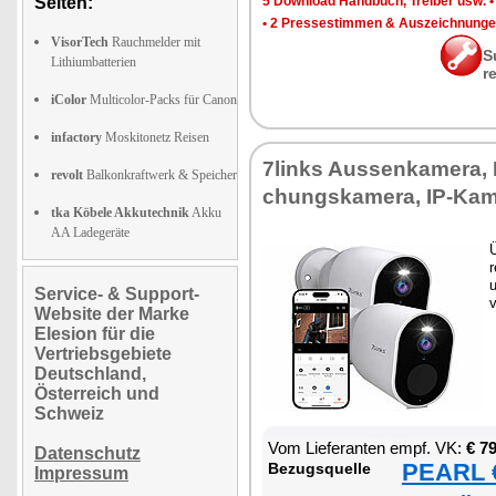
Seiten:
5 Down­load Hand­buch, Trei­ber usw.
•
2 Pres­se­stim­men & Aus­zeich­nun­g
VisorTech
Rauchmelder mit
S
Lithiumbatterien
r
iColor
Multicolor-Packs für Canon
infactory
Moskitonetz Reisen
7links Aus­sen­ka­me­ra,
revolt
Balkonkraftwerk & Speicher
chungs­ka­me­ra, IP-Ka­m
tka Köbele Akkutechnik
Akku
AA Ladegeräte
Ü
r
Service- & Support-
v
Website der Marke
Elesion für die
Vertriebsgebiete
Deutschland,
Österreich und
Schweiz
Vom Lie­fe­ran­ten empf. VK:
€ 7
Datenschutz
PEARL €
Be­zugs­quel­le
Impressum