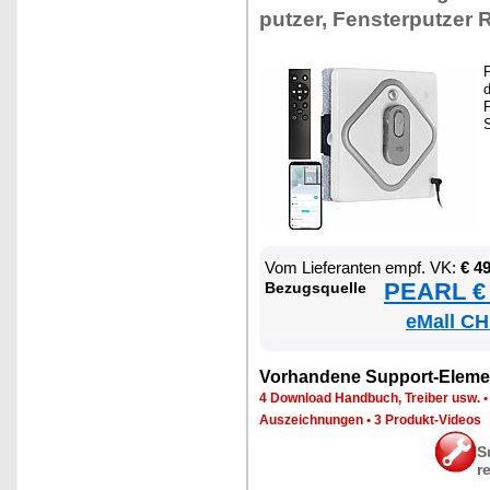
put­zer, Fens­ter­put­zer 
P
d
P
S
Vom Lie­fe­ran­ten empf. VK:
€ 4
PEARL € 
Be­zugs­quel­le
eMall CH
Vor­han­de­ne Sup­port-Ele­me
4 Down­load Hand­buch, Trei­ber usw.
Aus­zeich­nun­gen
•
3 Pro­dukt-Vi­de­os
S
r