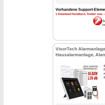
Vor­han­de­ne Sup­port-Ele­me
1 Down­load Hand­buch, Trei­ber usw.
S
r
Vi­sor­Tech Alarm­an­la­g
Hausalarm­an­la­ge, Ala
I
P
r
d