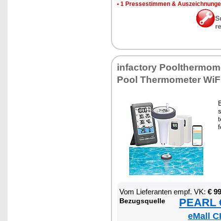
•
1 Pres­se­stim­men & Aus­zeich­nun­g
S
r
in­fac­to­ry Poolther­mo­
Pool Ther­mo­me­ter Wi­F
B
s
t
f
Vom Lie­fe­ran­ten empf. VK:
€ 9
PEARL €
Be­zugs­quel­le
eMall C