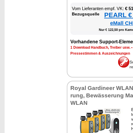
Vom Lie­fe­ran­ten empf. VK:
€ 5
PEARL € 
Be­zugs­quel­le
eMall CH
Nur € 122,50 pro Ka­me
Vor­han­de­ne Sup­port-Ele­me
1 Down­load Hand­buch, Trei­ber usw.
Pres­se­stim­men & Aus­zeich­nun­gen
S
r
Roy­al Gar­dineer WLAN
rung, Be­wäs­se­rung Ma­g
WLAN
B
t
v
r