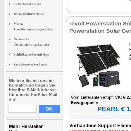
Sicherheitskamera
Wasserhahnverteiler
re­volt Powersta­ti­on So­
Mikro
Tropfbewässerungssystem
Powersta­ti­on So­lar Ge­n
Netzwerk-
Ueberwachungskamera
I
2
Schließzylinder mit App
M
Zwischenstecker Funk
Bleiben Sie mit uns im
Kontakt und tragen Sie
hier Ihre E-Mail-Adresse
für unsere HotPrice-Mail
Vom Lie­fe­ran­ten empf. VK:
€ 2
ein:
Be­zugs­quel­le
PEARL € 1.
Vor­han­de­ne Sup­port-Ele­me
Mehr Hersteller-