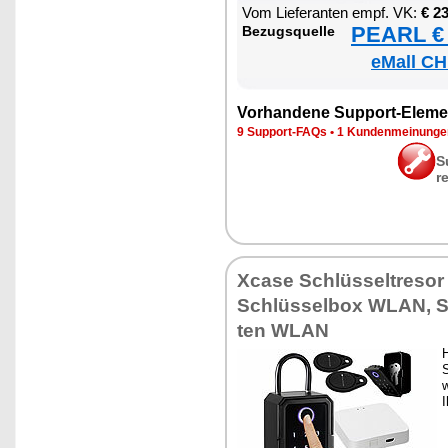
Vom Lie­fe­ran­ten empf. VK:
€ 2
PEARL € 
Be­zugs­quel­le
eMall CH
Vor­han­de­ne Sup­port-Ele­me
9 Sup­port-FAQs
•
1 Kun­den­mei­nun­g
S
r
Xca­se Schlüs­sel­t­re­s
Schlüs­sel­box WLAN, Sc
ten WLAN
H
S
w
I