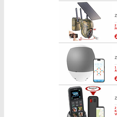
Z
2
P
Z
1
A
Z
2
K
V