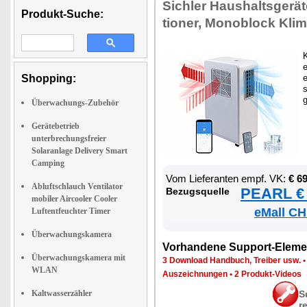
Sich­ler Haus­halts­ge­rä­
Produkt-Suche:
tio­ner, Mo­no­block Kli­m
K
e
Shopping:
e
s
Überwachungs-Zubehör
Gerätebetrieb
unterbrechungsfreier
Solaranlage Delivery Smart
Camping
Vom Lie­fe­ran­ten empf. VK:
€ 6
Abluftschlauch Ventilator
PEARL € 
Be­zugs­quel­le
mobiler Aircooler Cooler
eMall CH
Luftentfeuchter Timer
Überwachungskamera
Vor­han­de­ne Sup­port-Ele­me
Überwachungskamera mit
3 Down­load Hand­buch, Trei­ber usw.
WLAN
Aus­zeich­nun­gen
•
2 Pro­dukt-Vi­de­os
Kaltwasserzähler
S
r