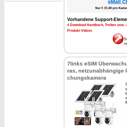
eMall C
Nur € 37,49 pro Ka­me­
Vor­han­de­ne Sup­port-Ele­me
4 Down­load Hand­buch, Trei­ber usw.
Pro­dukt-Vi­de­os
S
r
7links eSIM Über­wa­ch
ras, net­z­un­ab­hän­gi­ge
chungs­ka­me­ra
S
s
b
m
f