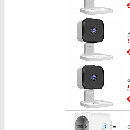
H
1
A
G
1
P
G