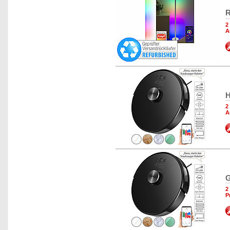
R
2
A
H
2
A
G
2
P