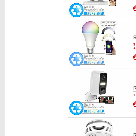
R
3
A
R
1
R