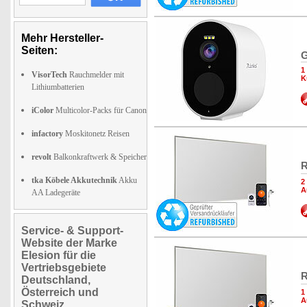
Mehr Hersteller-
Seiten:
G
1
VisorTech
Rauchmelder mit
K
Lithiumbatterien
iColor
Multicolor-Packs für Canon
infactory
Moskitonetz Reisen
revolt
Balkonkraftwerk & Speicher
R
tka Köbele Akkutechnik
Akku
2
A
AA Ladegeräte
Service- & Support-
Website der Marke
Elesion für die
Vertriebsgebiete
R
Deutschland,
Österreich und
1
A
Schweiz