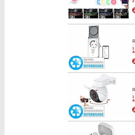
2
R
1
A
R
1
A