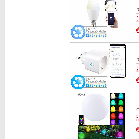
R
2
A
R
1
A
G
1
P