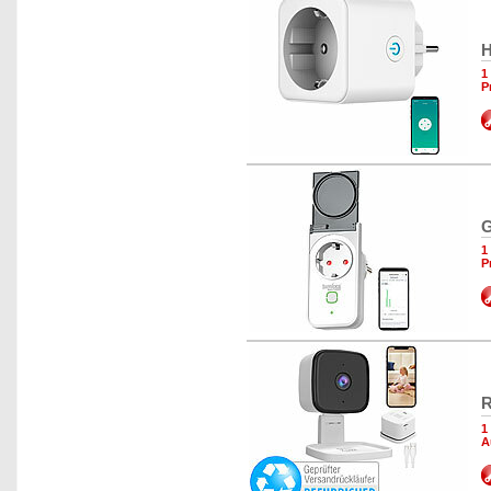
H
1
P
G
1
P
R
1
A