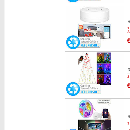
R
1
A
R
2
R
3