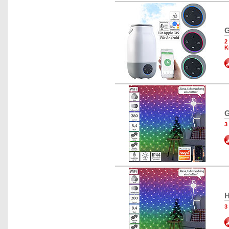
G
2
K
G
3
H
3