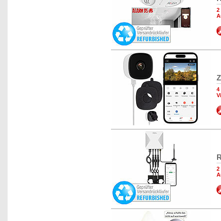
2
A
Z
4
V
R
2
A