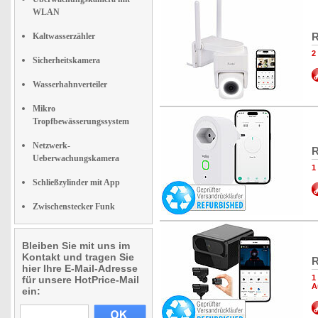
WLAN
R
Kaltwasserzähler
2
Sicherheitskamera
Wasserhahnverteiler
Mikro
Tropfbewässerungssystem
Netzwerk-
R
Ueberwachungskamera
1
Schließzylinder mit App
Zwischenstecker Funk
Bleiben Sie mit uns im
Kontakt und tragen Sie
R
hier Ihre E-Mail-Adresse
1
für unsere HotPrice-Mail
A
ein: