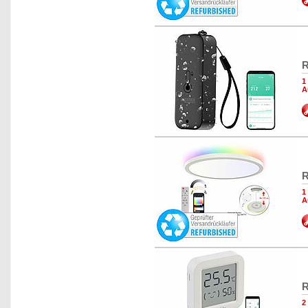
R
1
A
R
1
A
R
2