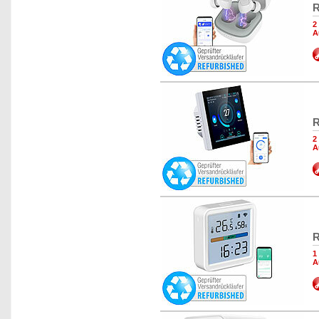
R
2
A
R
2
A
R
1
A