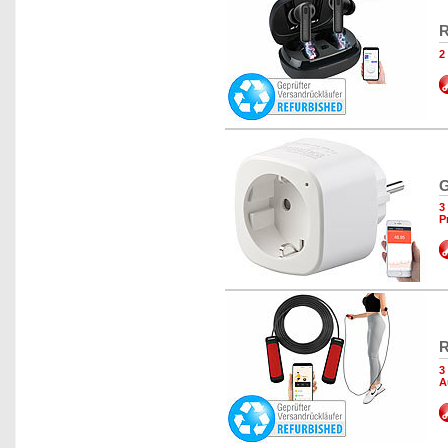
R
2
G
3
P
R
3
A