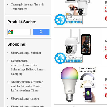
R
Testergebnisse aus Tests &
1
Testberichten
A
Produkt-Suche:
R
Shopping:
1
A
Überwachungs-Zubehör
Gerätebetrieb
unterbrechungsfreier
Solaranlage Delivery Smart
Camping
R
Abluftschlauch Ventilator
3
mobiler Aircooler Cooler
A
Luftentfeuchter Timer
Überwachungskamera
Überwachungskamera mit