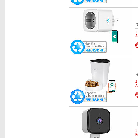
R
1
A
R
3
A
H
1
P