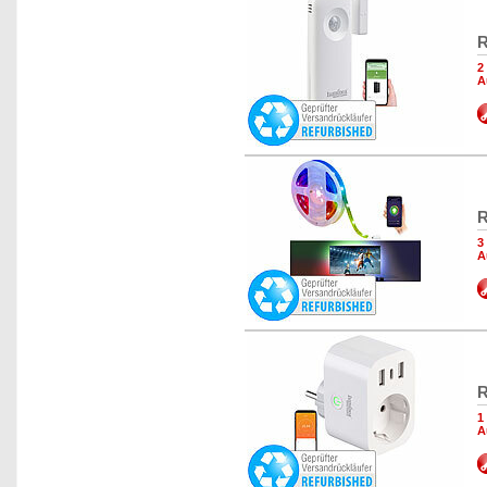
R
2
A
R
3
A
R
1
A