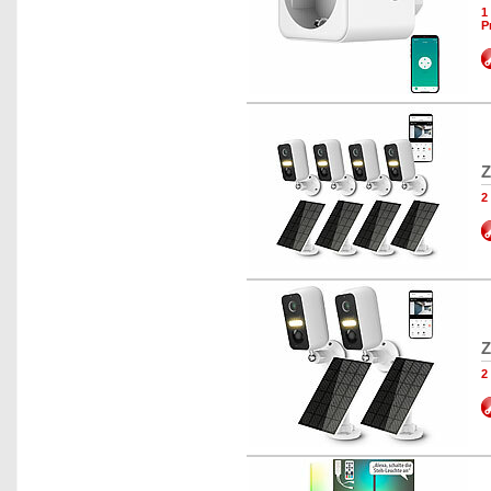
1
P
Z
2
Z
2