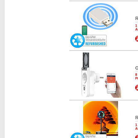
R
1
A
G
8
P
R
1
A