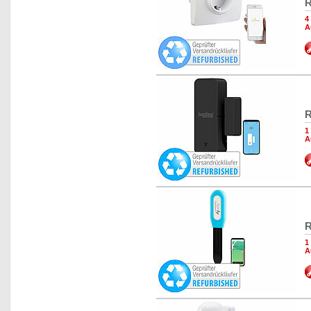
R
4
A
R
1
A
R
1
A