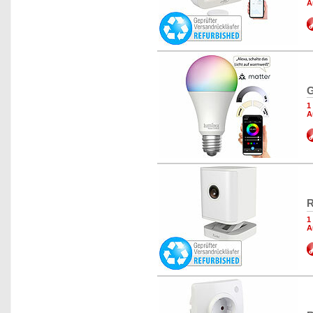
A
G
1
A
R
1
A