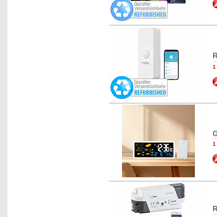
R
1
G
1
R