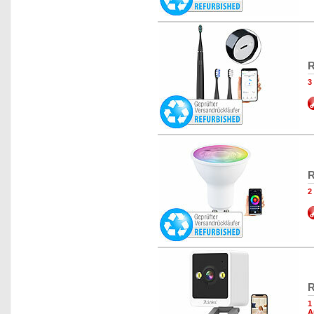
R
3
R
2
R
1
A