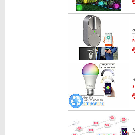
G
1
P
R
3
N