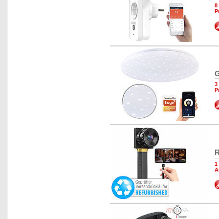
8
P
G
3
P
R
1
A