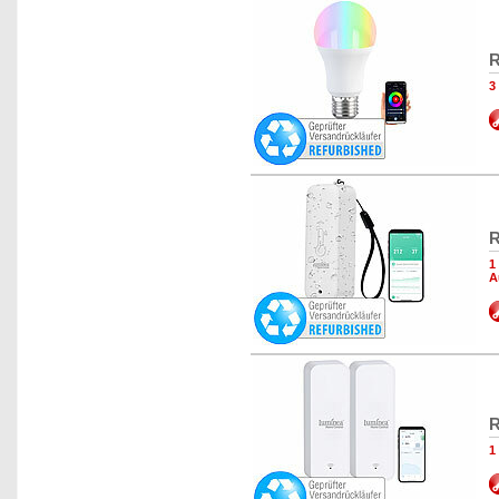
R
3
R
1
A
R
1