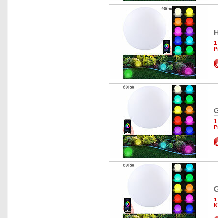
H
1
P
G
1
P
G
1
K