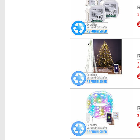
R
1
R
7
A
R
3