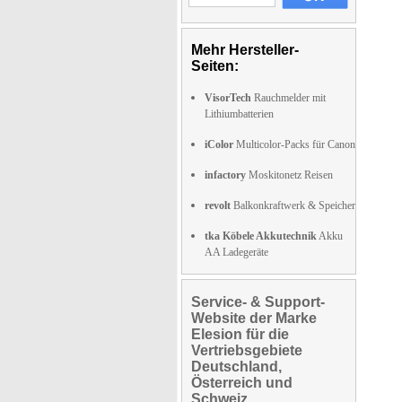
Mehr Hersteller-
Seiten:
VisorTech
Rauchmelder mit
Lithiumbatterien
iColor
Multicolor-Packs für Canon
infactory
Moskitonetz Reisen
revolt
Balkonkraftwerk & Speicher
tka Köbele Akkutechnik
Akku
AA Ladegeräte
Service- & Support-
Website der Marke
Elesion für die
Vertriebsgebiete
Deutschland,
Österreich und
Schweiz