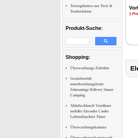
Testergebnisse aus Tests &
Vor­
Testberichten
1 Pre
Produkt-Suche:
Shopping:
El
Überwachungs-Zubehör
Gerätebetrieb
unterbrechungsfreier
Solaranlage Delivery Smart
Camping
Abluftschlauch Ventilator
mobiler Aircooler Cooler
Luftentfeuchter Timer
Überwachungskamera
Überwachungskamera mit