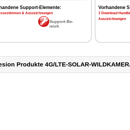
han­de­ne Sup­port-Ele­men­te:
Vor­han­de­ne S
s­se­stim­men & Aus­zeich­nun­gen
3 Down­load Hand­bu
Aus­zeich­nun­gen
Sup­port-Be­
reich
esion Produkte 4G/LTE-SOLAR-WILDKAMER