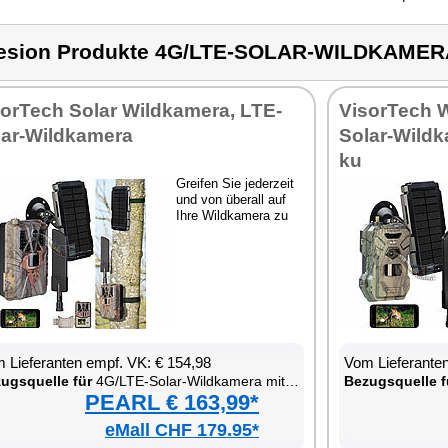
esion Produkte 4G/LTE-SOLAR-WILDKAMER
sor­Tech So­lar Wild­ka­me­ra, LTE-
Vi­sor­Tech 
lar-Wild­ka­me­ra
So­lar-Wild­k
ku
Grei­fen Sie je­der­zeit
und von über­all auf
Ih­re Wild­ka­me­ra zu
 Lie­fe­ran­ten empf. VK: € 154,98
Vom Lie­fe­ran­t
zugs­quel­le für
4G/LTE-So­lar-Wild­ka­me­ra mit Ak­ku und App
Be­zugs­quel­le f
PEARL € 163,99*
eMall CHF 179.95*