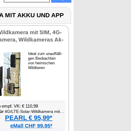
A MIT AKKU UND APP
Wild­ka­me­ra mit SIM, 4G-
a­me­ra, Wild­ka­me­ras Ak­
Ide­al zum un­auf­fäl­li­
gen Be­ob­ach­ten
von hei­mi­schen
Wild­tie­ren
en empf. VK: € 110,98
ür
4G/LTE-So­lar-Wild­ka­me­ra mit Ak­ku und App
PEARL € 95,99*
eMall CHF 99.95*