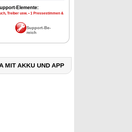
up­port-Ele­men­te:
ch, Trei­ber usw.
•
1 Pres­se­stim­men &
Sup­port-Be­
reich
A MIT AKKU UND APP