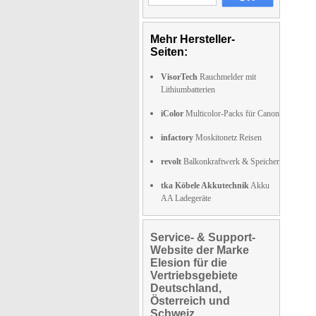
Mehr Hersteller-
Seiten:
VisorTech
Rauchmelder mit
Lithiumbatterien
iColor
Multicolor-Packs für Canon
infactory
Moskitonetz Reisen
revolt
Balkonkraftwerk & Speicher
tka Köbele Akkutechnik
Akku
AA Ladegeräte
Service- & Support-
Website der Marke
Elesion für die
Vertriebsgebiete
Deutschland,
Österreich und
Schweiz