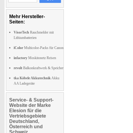
Mehr Hersteller-
Seiten:
VisorTech
Rauchmelder mit
Lithiumbatterien
iColor
Multicolor-Packs für Canon
infactory
Moskitonetz Reisen
revolt
Balkonkraftwerk & Speicher
tka Köbele Akkutechnik
Akku
AA Ladegeräte
Service- & Support-
Website der Marke
Elesion für die
Vertriebsgebiete
Deutschland,
Österreich und
Schweiz