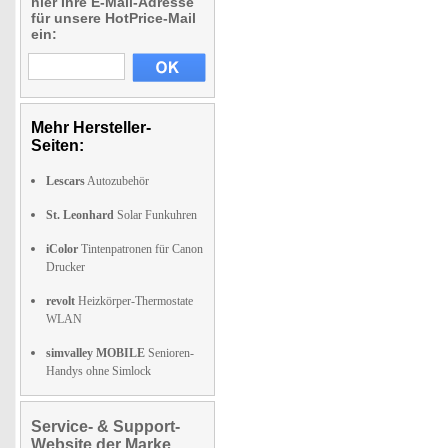
hier Ihre E-Mail-Adresse
für unsere HotPrice-Mail
ein:
Mehr Hersteller-
Seiten:
Lescars
Autozubehör
St. Leonhard
Solar Funkuhren
iColor
Tintenpatronen für Canon
Drucker
revolt
Heizkörper-Thermostate
WLAN
simvalley MOBILE
Senioren-
Handys ohne Simlock
Service- & Support-
Website der Marke